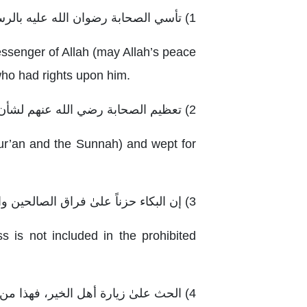
1) تأسي الصحابة رضوان الله عليه بالرسول الله صلى الله عليه وسلم في كل أمر، حتىٰ في تفقُّدِهِ وزيارته لذوي الحقوق.
ssenger of Allah (may Allah’s peace
 who had rights upon him.
2) تعظيم الصحابة رضي الله عنهم لشأن الوحي
ur’an and the Sunnah) and wept for
3) إن البكاء حزناً علىٰ فراق الصالحين وانقطاع الخير ليس من النياحة المحرمة.
 is not included in the prohibited
4) الحث علىٰ زيارة أهل الخير، فهذا من حقوق الأخوة الإيمانية.