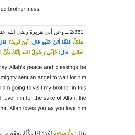
sed brotherliness.
2/361 ــ وعن أبي هريرةَ رضي الله عنه عن النَّبيِّ صلى الله عليه وسلم:
مَلَكاً،
فَلَمَّا أَتَىٰ عَلَيْهِ قال:
أَيْنَ تُريدُ؟
قال
تعالىٰ،
قال:
فَإنِّي رَسُولُ الله إلَيْكَ بأَنَّ اللهَ
may Allah’s peace and blessings be
Almighty sent an angel to wait for him
am going to visit my brother in this
I love him for the sake of Allah, the
that Allah loves you as you love him
يقال:
«أَرْصَدَه»
لِكَذا: إذَا وَكَّلَهُ بِحِفْظِهِ، وَ