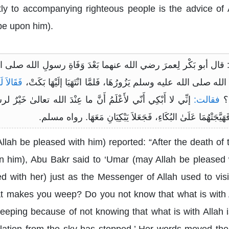
tly to accompanying righteous people is the advice of
be upon him).
ال أبو بَكْر لِعمرَ رضي الله عنهما بَعْدَ وَفَاةِ رسولِ الله صلى الله علي
 صلى الله عليه وسلم يَزُورُهَا، فَلمَّا انْتَهَيَا إلَيْهَا بَكَتْ،
فَقَالاَ لَه
؟
فقالت:
إنِّي لا أَبْكِي أَنّي لأَعْلَمُ أَنَّ ما عِنْدَ الله تعالىٰ خ
َهَيَّجَتْهُمَا عَلَىٰ البُكَاءِ، فَجَعَلاَ يَبْكِيَانِ مَعَهَا. رواه مسلم.
llah be pleased with him) reported: “After the death of
 him), Abu Bakr said to ‘Umar (may Allah be pleased w
 with her) just as the Messenger of Allah used to vis
at makes you weep? Do you not know that what is with A
weeping because of not knowing that what is with Allah i
lation from the sky has stopped.’ Her words moved th