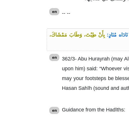
en
-- --
َادَاه مُنَادٍ:
بِأَنْ طِبْتَ، وَطَابَ مَمْشَاكَ،
en
362/3- Abu Hurayrah (may All
upon him) said: “Whoever visi
may your footsteps be blesse
Hasan Sahīh (sound and authe
Guidance from the Hadīths:
en