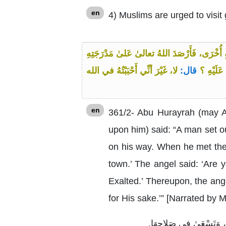
en
4) Muslims are urged to visit
ةٍ أُخْرَى، فَأَرْصَدَ اللهُ تعالىٰ عَلىٰ مَدْرَجَتِهِ
 عَلَيْهِ ؟
قال:
لا، غَيْرَ أنِّي أَحْبَبْتُهُ في الله
en
361/2- Abu Hurayrah (may Al
upon him) said: “A man set out
on his way. When he met the 
town.’ The angel said: ‘Are y
Exalted.’ Thereupon, the ange
for His sake.’” [Narrated by 
ا، وَتَسْعَىٰ في صَلاحِهَا.