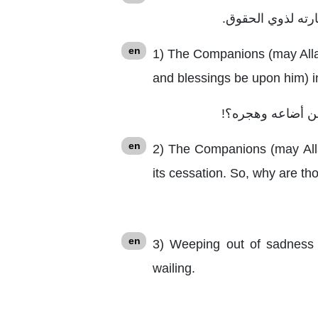
en
1) The Companions (may Alla
and blessings be upon him) in
 من أضاعه وهجره؟!
en
2) The Companions (may Alla
its cessation. So, why are t
en
3) Weeping out of sadness f
wailing.