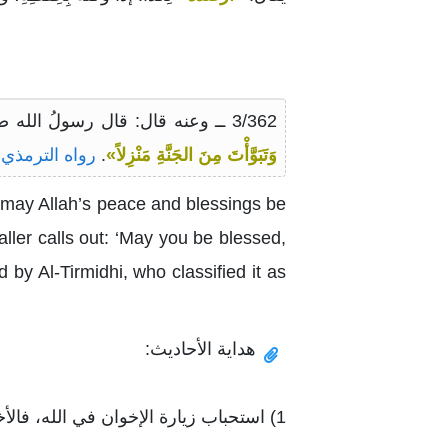
3/362 ــ وعنه قال: قال رسولُ الله صلى الله عليه وسلم:
وَتَبَوَّأْتَ مِنَ الجَنَّةِ مَنْزِلاً»
.
رواه الترمذي 
(may Allah’s peace and blessings be
aller calls out: ‘May you be blessed,
by Al-Tirmidhi, who classified it as
هداية الأحاديث:
1) استحباب زيارة الإخوان في الله، فالأخوة الإيمانية فوق روابط الدم والنسب والمصالح.