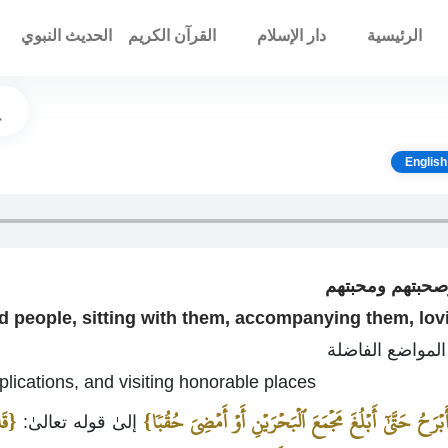
الرئيسية
دار الإسلام
القرآن الكريم
الحديث النبوي
English
od people, sitting with them, accompanying them, lov
المواضع الفاضلة
pplications, and visiting honorable places
بۡرَحُ حَتَّىٰٓ أَبۡلُغَ مَجۡمَعَ ٱلۡبَحۡرَيۡنِ أَوۡ أَمۡضِيَ حُقُبٗا}
{قَا
إلىٰ قوله تعالىٰ: