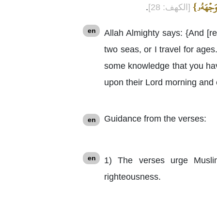
 وَجۡهَهُۥ}
[الكهف: 28]
.
en
Allah Almighty says: {And [re
two seas, or I travel for age
some knowledge that you have
upon their Lord morning and 
Guidance from the verses:
en
en
1) The verses urge Muslim
righteousness.