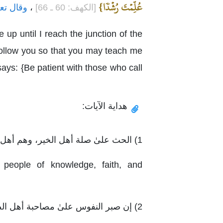
عُلِّمۡتَ رُشۡدٗا}
[الكهف: 60 ـ 66]
،
وقال تعا
 up until I reach the junction of the
I follow you so that you may teach me
ays: {Be patient with those who call
هداية الآيات:
1) الحث علىٰ صلة أهل الخير، وهم أهل العلم والإيمان والصلاح.
 people of knowledge, faith, and
2) إن صبر النفوس علىٰ مصاحبة أهل الصلاح هي وصية الله تعالىٰ لنبيه صلى الله عليه وسلم.