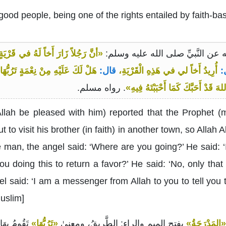
 good people, being one of the rights entailed by faith-ba
«أنَّ رَجُلاً زَارَ أَخاً لَهُ في قَرْيَ
:
أُرِيدُ أَخاً لي في هَذِهِ الْقَرْيَةِ،
قال:
هَلْ لَكَ عَلَيْهِ مِنْ نِعْمَةٍ تَرُبُّهَا
 قَدْ أَحَبَّكَ كَمَا أَحْبَبْتَهُ فِيهِ»
. رواه مسلم.
lah be pleased with him) reported that the Prophet (
 to visit his brother (in faith) in another town, so Allah 
man, the angel said: ‘Where are you going?’ He said: ‘I 
ou doing this to return a favor?’ He said: ‘No, only that 
l said: ‘I am a messenger from Allah to you to tell you 
Muslim]
«المَدْرَجَةُ»
بفتحِ الميمِ والراءِ: الطَّريقُ، ومعنىٰ
«تَرُبُّهَا»
تَقُومُ بهَ