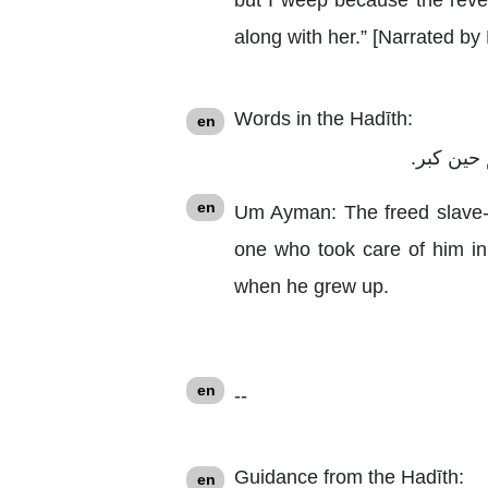
along with her.” [Narrated by
Words in the Hadīth:
en
 حين كبر.
en
Um Ayman: The freed slave-
one who took care of him in
when he grew up.
en
--
Guidance from the Hadīth:
en