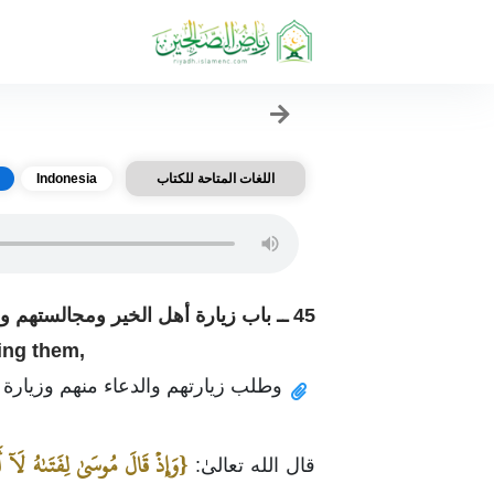
اللغات المتاحة للكتاب
Indonesia
45 ــ باب زيارة أهل الخير ومجالستهم وصحبتهم ومحبتهم
ing them,
وطلب زيارتهم والدعاء منهم وزيارة 
{وَإِذۡ قَالَ مُوسَىٰ لِفَتَىٰهُ لَآ أَ
قال الله تعالىٰ: