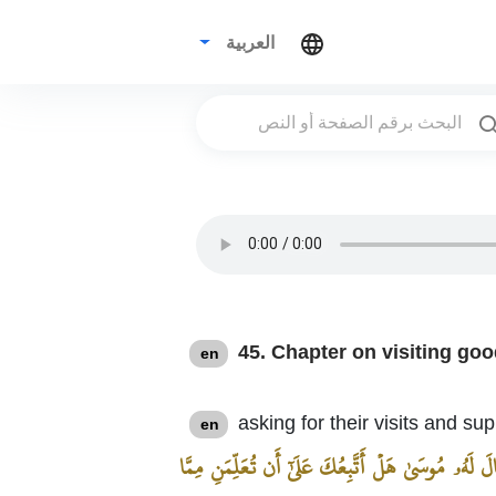
العربية
45. Chapter on visiting go
en
asking for their visits and su
en
لَ لَهُۥ مُوسَىٰ هَلۡ أَتَّبِعُكَ عَلَىٰٓ أَن تُعَلِّمَنِ مِمَّا