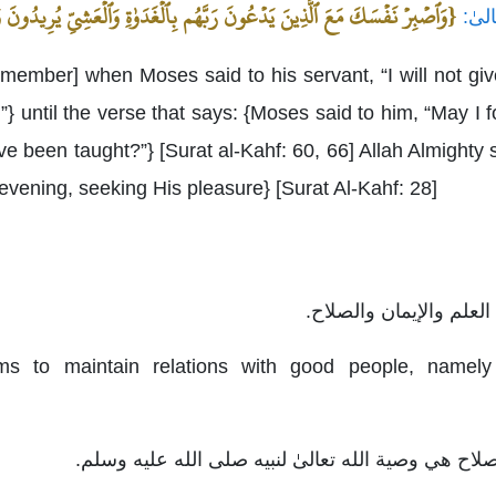
{وَٱصۡبِرۡ نَفۡسَكَ مَعَ ٱلَّذِينَ يَدۡعُونَ رَبَّهُم بِٱلۡغَدَوٰةِ وَٱلۡعَشِيِّ يُرِيدُونَ
لىٰ:
member] when Moses said to his servant, “I will not give
s.”} until the verse that says: {Moses said to him, “May 
 been taught?”} [Surat al-Kahf: 60, 66] Allah Almighty s
evening, seeking His pleasure} [Surat Al-Kahf: 28]
s to maintain relations with good people, namely