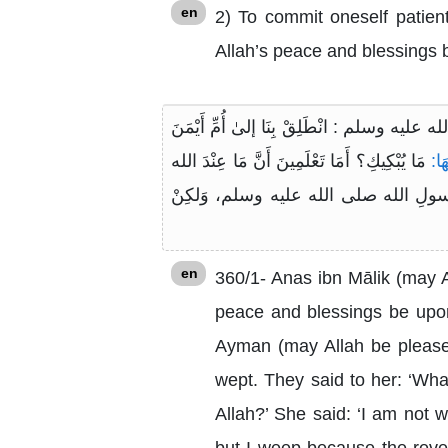
en
2) To commit oneself patien
Allah’s peace and blessings 
ه وسلم : انْطَلِقْ بِنَا إلىٰ أُمِّ أَيْمَنَ
َا:
مَا يُبْكِيكِ؟ أَمَا تَعْلَمِينَ أَنَّ مَا عِنْدَ الله
َيْرٌ لرسولِ الله صلى الله عليه وسلم، وَلكِنْ
en
360/1- Anas ibn Mālik (may A
peace and blessings be upon
Ayman (may Allah be pleased
wept. They said to her: ‘Wh
Allah?’ She said: ‘I am not 
but I weep because the reve