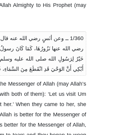
 Allah Almighty to His Prophet (may
1/360 ــ وعن أنَسٍ رضي الله عنه قال: ق
رضي الله عنها نَزُورُهَا، كَمَا كَانَ رسولُ الله
خَيْرٌ لِرَسُولِ الله صلى الله عليه وسلم
أَبْكِي أَنَّ الوَحْيَ قَدِ انْقَطَعَ مِنَ السَّمَاءِ، ف
 the Messenger of Allah (may Allah’s
ith both of them): ‘Let us visit Um
it her.’ When they came to her, she
llah is better for the Messenger of
s better for the Messenger of Allah,
em to tears and they began to weep