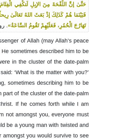
حَتَّىٰ إنَّ اللِّقْحَةَ مِنَ الإبِلِ لَتكْفِي الْفِئَام
فَبَيْنَمَا هُمْ كَذَلِكَ إذْ بَعَثَ اللهُ تَعَالَىٰ رِيح
تَهَارُجَ الْحُمُرِ، فَعَلَيْهِمْ تَقُومُ السَّاعَةُ»
. رو
senger of Allah (may Allah’s peace
g. He sometimes described him to be
ere in the cluster of the date-palm
aid: ‘What is the matter with you?’
ng, sometimes describing him to be
 part of the cluster of the date-palm
hrist. If he comes forth while I am
I am not amongst you, everyone must
uld be a young man with twisted and
er amongst you would survive to see