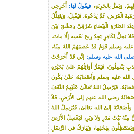
ِمْ، وَيَمرُّ بِالخَرِبَةِ،
فيقُولُ لَهَا:
أَخْرِجِي
ْيَةَ الْغَرَضِ، ثُمَّ يَدْعُوهُ، فَيُقْبِلُ، وَيَتَهَلَّلُ
 المَنَارَةِ الْبَيْضَاءِ شَرْقِيَّ دِمَشْقَ بَيْنَ
 فَلا يَحِلُّ لِكَافِرٍ يَجِدُ رِيحَ نَفَسِه إلَّا ماتَ،
 الله عليه وسلم قَوْمٌ قَدْ عَصَمَهُمُ اللهُ مِنْهُ،
ِيسَىٰ صلى الله عليه وسلم:
إنِّي قَدْ أَخْرَجْتُ
ٍ يَنْسِلُونَ، فَيَمُرُّ أَوَائِلُهُمْ عَلىٰ بُحَيْرَةِ
لى الله عليه وسلم وَأَصْحَابُهُ، حَتَّىٰ يَكُونَ
بُهُ، فَيُرْسِلُ اللهُ تَعَالَىٰ عَلَيْهِمُ النَّغَفَ
أَصْحَابُهُ رضي الله عنهم إلىٰ الأَرْضِ، فَلاَ
َأَصْحَابُهُ إلىٰ الله تَعَالىٰ، فَيُرْسِلُ اللهُ
مِنْهُ بَيْتُ مَدَرٍ وَلاَ وَبَرٍ، فَيَغْسِلُ الأَرْضَ
ِ، وَيَسْتَظِلُّونَ بِقِحْفِها، وَيُبَارَكُ في الرِّسْلِ