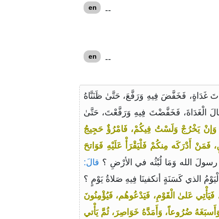
en
--
en
--
ةٍ، فَخَفَّضَ فِيهِ وَرَفَّعَ، حَتَّىٰ ظَنَنَّاهُ
لَ الْغَدَاةَ، فَخَفَّضْتَ فِيهِ وَرَفَّعْتَ، حَتَّىٰ
 وَإنْ يَخْرُجْ وَلَسْتُ فِيكُمْ، فَامْرُؤٌ حَجِيجُ
َمَنْ أَدْرَكَه مِنكُمْ فَلْيَقْرَأْ عَلَيْهِ فَوَاتحَ
َا رسولَ الله وَمَا لُبْثُه في الأرْضِ ؟
قالَ:
ْيَوْمُ الذي كَسَنَةٍ أتكفينَا فِيهِ صَلاةُ يَوْمٍ ؟
، فَيَأْتِي عَلىٰ الْقَوْمِ، فَيَدْعُوهُم، فَيُؤْمِنُونَ
أَسبَغَهُ ضُرُوعاً، وَأَمَدَّهُ خَوَاصِرَ، ثُمَّ يَأْتي