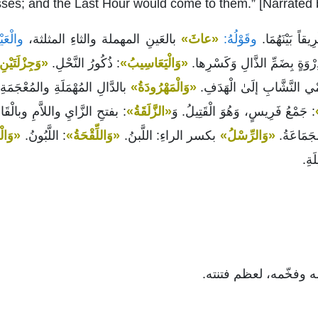
sses; and the Last Hour would come to them.” [Narrated
قاً بَيْنَهُمَا.
وقَوْلُهُ:
«عاثَ»
بالعَينِ المهملة والثاءِ المثلثة،
والْعَيْ
رْوَةٍ بِضَمِّ الذَّالِ وَكَسْرِها.
«وَالْيَعَاسِيبُ»
: ذُكُورُ النَّحْلِ.
«وَجِزْلَتَيْن
مْي النَّشَّابِ إلَىٰ الْهَدَفِ.
«وَالْمَهْرُودَةُ»
بالدَّالِ المُهْمَلَةِ والمُعْجَمَةِ
: جَمْعُ فَرِيسٍ، وَهُوَ الْقَتِيلُ. وَ
«الزَّلَقَةُ»
: بفتحِ الزَّايِ واللاَّمِ وبالْق
جَمَاعَةُ.
«وَالرِّسْلُ»
بكسر الراءِ: اللَّبنُ.
«وَاللِّقْحَةُ»
: اللَّبُونُ.
«وَالْ
َةِ.
ه وفخّمه، لعظم فتنته.