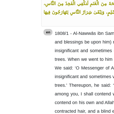
قْحَةَ مِنَ الْغَنَمِ لَتكْفِي الْفَخِذَ مِنَ النَّاسِ،
ْلِمٍ، وَيَبْقَىٰ شِرَارُ النَّاسِ يَتَهَارَجُونَ فِيهَا
en
1808/1 - Al-Nawwās ibn Sam‘
and blessings be upon him) 
insignificant and sometimes 
trees. When we went to him i
We said: ‘O Messenger of Al
insignificant and sometimes v
trees.’ Thereupon, he said: 
among you, I shall contend 
contend on his own and Alla
contracted hair, and a blin