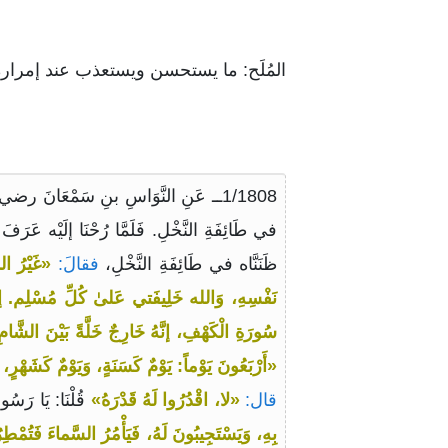
المُلَح: ما يستحسن ويستعذب عند إمراره
1/1808ــ عَنِ النَّوَاسِ بنِ سَمْعَانَ ر
في طَائِفَةِ النَّخْلِ. فَلَمَّا رُحْنَا إلَيْه عَرَفَ 
ظَنَنَّاه في طَائِفَةِ النَّخْلِ،
فقالَ:
«غَيْرُ ال
نَفْسِهِ، وَالله خَلِيفَتي عَلىٰ كُلِّ مُسْلِم. إنَّهُ 
سُورَةِ الْكَهْفِ، إنَّهُ خَارِجٌ خَلَّةً بَيْنَ الشَّام
«أَرْبَعُونَ يَوْماً: يَوْمٌ كَسَنَةٍ، وَيَوْمٌ كَشَهْرٍ، وَ
قال:
«لا، اقْدُرُوا لَهُ قَدْرَهُ»
قُلْنَا: يَا رَس
بِهِ، وَيَسْتَجِيبُونَ لَهُ، فَيَأْمُرُ السَّماءَ فَتُمْ