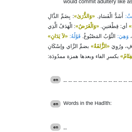
would commit adultery like a
ثُ:
أَشَدُّ الْفَسَادِ.
«وَالذُّرَىٰ»
: بِضَمِّ الذَّالِ
ِ»
أي: قِطْعَتينِ.
«وَالْغَرَضُ»
: الْهَدَفُ الَّذِي
،
وَهِيَ:
الثَّوْبُ المَصْبُوغُ.
قَوْلُهُ:
«لاَ يَدَانِ»
َافِ، ورُوِيَ
«الزُّلفَةُ»
بضمِّ الزَّاي وإسْكَانِ
فِئَامُ»
بكسرِ الفاء وبعدها همزة ممدُودَة:
en
-- -- -- -- -- -- -- -- -- -- -- -- -- --
Words in the Hadīth:
en
en
--