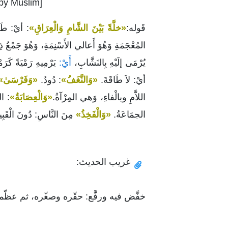
 by Muslim]
قَوله:
«خلَّةً بَيْنَ الشَّامِ وَالْعِرَاقِ»
: أيْ: طَرِي
المُعْجَمَةِ وَهُوَ أَعالي الأَسْنِمَةِ، وَهُوَ جَمْعُ ذِ
يُرْمَىٰ إلَيْهِ بِالنَشَّابِ،
أَيْ:
يَرْمِيهِ رَمْيَةً كَرَ
أيْ: لاَ طَاقَةَ.
«وَالنَّغَفُ»
: دُودٌ.
«وَفَرْسَىٰ»
اللاَّمِ وبالْفاءِ، وَهي المِرْآةُ.
«وَالْعِصَابَةُ»
: ال
الجمَاعَةُ.
«وَالْفَخِذُ»
مِنَ النَّاسِ: دُونَ الْقَبِيل
غريب الحديث:
خفَّض فيه ورفَّع: حقّره وصغّره، ثم عظّم