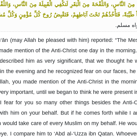
َ مِنَ النَّاسِ، وَاللِّقْحَةَ مِنَ الْبَقَرِ لَتكْفِي الْقَبِيلَةَ مِنَ النَّاسِ، وَاللِّ
اً طَيِّبَةً، فَتَأْخُذُهُمْ تَحْتَ آبَاطِهِمْ، فَتَقْبِضُ رُوحَ كُلِّ مُؤْمِنٍ وَكُلِّ مُس
اه مسلم.
ān (may Allah be pleased with him) reported: “The Mes
made mention of the Anti-Christ one day in the mornin
described him as very significant, that we thought he w
n the evening and he recognized fear on our faces, he s
lah, you made mention of the Anti-Christ in the morni
ery important, until we began to think he were present in
‘I fear for you so many other things besides the Anti-C
with him on your behalf. But if he comes forth while 
h would take care of every Muslim on my behalf. He wo
d eye. I compare him to ‘Abd al-‘Uzza ibn Qatan. Whoev