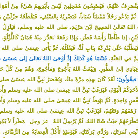
 فَيَنْصَرِفُ عَنْهُمْ، فَيُصْبِحُونَ مُمْحِلِينَ لَيْسَ بأيْدِيهِمْ شَيْءٌ مِنْ أَمْوَالِه
ُمَّ يَدْعُو رَجُلاً مُمْتَلِئاً شَبَاباً، فَيَضْرِبُهُ بِالسَّيْفِ، فَيَقْطَعُهُ جزْلَتَيْنِ رَم
َثَ اللهُ تَعَالىٰ المَسِيحَ ابْنَ مَرْيَمَ، صلى الله عليه وسلم، فَيَنْزِلُ عِنْدَ
كَيْنِ، إذا طَأْطَأ رَأْسَهُ قَطَرَ، وَإذَا رَفَعَهُ تَحَدَّرَ مِنْهُ جُمَانٌ كَاللُّؤْلُؤِ،
فَيَطْلُبُهُ حَتَّىٰ يُدْرِكَهُ بِبَابِ لُدٍّ، فَيَقْتُلُهُ، ثُمَّ يَأْتي عِيسَىٰ صلى
هِمْ في الجَنَّةِ،
فَبَيْنَمَا هُوَ كَذلِكَ إذْ أَوْحَىٰ اللهُ تَعَالىٰ إلىٰ ع
 عِبَادِي إلىٰ الطُّورِ. وَيَبْعَثُ اللهُ يَأْجُوجَ وَمَأْجُوجَ، وَهُمْ مِنْ كُلِّ حَدَب
ْ فيقُولُونَ:
لَقَدْ كَانَ بهذِهِ مرَّةً ماءٌ، وَيُحْصَرُ نَبِيُّ الله عِيسَىٰ ص
ارٍ لأحَدِكُمُ الْيَوْمَ، فَيَرْغَبُ نَبِيُّ الله عِيسَىٰ صلى الله عليه وسلم وَأَصْحَا
 نَفْسٍ وَاحِدَةٍ، ثُمَّ يَهْبِطُ نَبِيُّ الله عِيسَىٰ صلى الله عليه وسلم وَ
ُ زَهَمُهُمْ وَنَتَنُهُمْ، فَيَرْغَبُ نَبِيُّ الله عِيسَىٰ صلى الله عليه وسلم و
، فَتَطْرَحُهُمْ حَيْثُ شَاءَ اللهُ، ثُمَّ يُرْسِلُ اللهُ _عز وجل_ مَطَراً لاَ يُكِنُّ 
ْبِتي ثَمَرَتَكِ، وَرُدِّي بَرَكَتَكِ، فَيَوْمَئِذٍ تَأْكُلُ الْعِصَابَةُ مِنَ الرُّمَّانَة