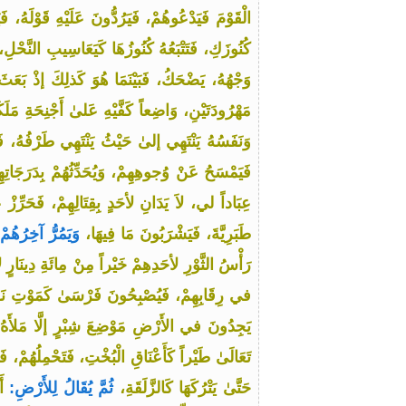
الْقَوْمَ فَيَدْعُوهُمْ، فَيَرُدُّونَ عَلَيْهِ قَوْلَهُ،
كُنُوزَكِ، فَتَتْبَعُهُ كُنُوزُهَا كَيَعَاسِيبِ النَّحْلِ، ث
وَجْهُهُ، يَضْحَكُ، فَبَيْنَمَا هُوَ كَذلِكَ إذْ بَع
مَهْرُودَتَيْنِ، وَاضِعاً كَفَّيْهِ عَلىٰ أَجْنِحَةِ مَلَ
وَنَفَسُهُ يَنْتَهِي إلىٰ حَيْثُ يَنْتَهِي طَرْفُهُ، 
فَيَمْسَحُ عَنْ وُجوهِهِمْ، وَيُحَدِّثُهُمْ بِدَرَجَاتِ
عِبَاداً لي، لاَ يَدَانِ لأحَدٍ بِقِتَالِهِمْ، فَحَرِّزْ
طَبَرِيَّةَ، فَيَشْرَبُونَ مَا فِيهَا،
وَيَمُرُّ آخِرُهُم
رَأْسُ الثَّوْرِ لأحَدِهِمْ خَيْراً مِنْ مِائَةِ دِينَ
في رِقَابِهِمْ، فَيُصْبِحُونَ فَرْسَىٰ كَمَوْتِ
يَجِدُونَ في الأَرْضِ مَوْضِعَ شِبْرٍ إلَّا مَلأَه
تَعَالَىٰ طَيْراً كَأَعْنَاقِ الْبُخْتِ، فَتَحْمِلُهُمْ
حَتَّىٰ يَتْرُكَهَا كَالزَّلَقَةِ،
ثُمَّ يُقَالُ لِلأَرْضِ:
أَن