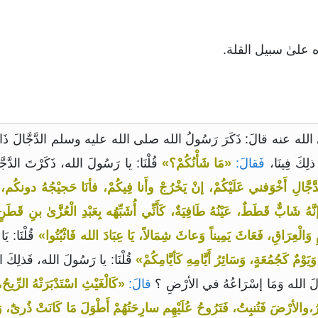
 علىٰ سبيل القلة.
ضي الله عنه قالَ: ذَكَرَ رَسُولُ الله صلى الله عليه وسلم الدَّجَّالَ ذَاتَ غَدَا
ذلِكَ فِينَا،
فَقالَ:
«مَا شَأْنُكُمْ؟»
قُلْنَا: يا رَسُولَ الله، ذَكَرْتَ الدَّجَّا
دَّجَّالِ أَخْوَفني عَلَيْكُمْ، إنْ يَخْرُجْ وأَنا فِيكُمْ، فأنَا حَجيْجُهُ دونكُم،
شَابٌّ قَطَطٌ، عَيْنُهُ طَافِيَةٌ، كَأَنِّي أُشَبِّهُه بِعَبْدِ الْعُزَّىٰ بنِ قَطَنٍ، ف
ِ وَالْعِرَاقِ، فَعَاثَ يَمِيناً وَعاثَ شِمَالاً، يَا عِبَادَ الله فَاثْبُتُوا»
قُلْنَا: ي
يَوْمٌ كَجُمُعَةٍ، وَسَائِرُ أَيَّامِهِ كَأيَّامِكُمْ»
قُلْنَا: يا رَسُولَ الله، فَذلِكَ ال
ُولَ الله وَمَا إسْرَاعُهُ في الأرْضِ ؟
قالَ:
«كَالْغَيْثِ اسْتَدْبَرَتْهُ الرِّيحُ
طِرُ،والأرْضَ فَتُنبِتُ، فَتَرُوحُ عُلَيْهِم سارِحَتُهُمْ أَطْوَلَ مَا كَانَتْ ذُرىًٰ، وَ