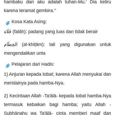
hambaku dan aku adalah tuhan-Mu.' Dia keliru
karena teramat gembira."
Kosa Kata Asing:
فَلَاة (falāh): padang yang luas dan tidak berair
الخِطَام (al-khiṭām): tali yang digunakan untuk
mengendalikan unta
Pelajaran dari Hadis:
1) Anjuran kepada tobat; karena Allah menyukai dan
meridainya pada hamba-Nya.
2) Kecintaan Allah -Ta'ālā- kepada tobat hamba-Nya
termasuk kebaikan bagi hamba; yaitu Allah -
Subḥānahu wa Ta'ālā- cinta memberi maaf dan