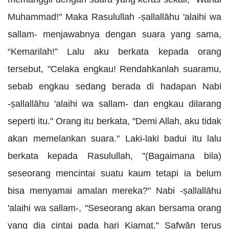
Muhammad!" Maka Rasulullah -ṣallallāhu 'alaihi wa
sallam- menjawabnya dengan suara yang sama,
“Kemarilah!” Lalu aku berkata kepada orang
tersebut, "Celaka engkau! Rendahkanlah suaramu,
sebab engkau sedang berada di hadapan Nabi
-ṣallallāhu 'alaihi wa sallam- dan engkau dilarang
seperti itu." Orang itu berkata, "Demi Allah, aku tidak
akan memelankan suara." Laki-laki badui itu lalu
berkata kepada Rasulullah, "(Bagaimana bila)
seseorang mencintai suatu kaum tetapi ia belum
bisa menyamai amalan mereka?" Nabi -ṣallallāhu
'alaihi wa sallam-, "Seseorang akan bersama orang
yang dia cintai pada hari Kiamat." Ṣafwān terus