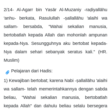
2/14- Al-Agarr bin Yasār Al-Muzaniy -raḍiyallāhu
'anhu- berkata, Rasulullah -ṣallallāhu 'alaihi wa
sallam- bersabda, "Wahai sekalian manusia,
bertobatlah kepada Allah dan mohonlah ampunan
kepada-Nya. Sesungguhnya aku bertobat kepada-
Nya dalam sehari sebanyak seratus kali." (HR.
Muslim)
Pelajaran dari Hadis:
1) Kewajiban bertobat; karena Nabi -ṣallallāhu 'alaihi
wa sallam- telah memerintahkannya dengan sabda
beliau, "Wahai sekalian manusia, bertobatlah
kepada Allah" dan dahulu beliau selalu bersegera