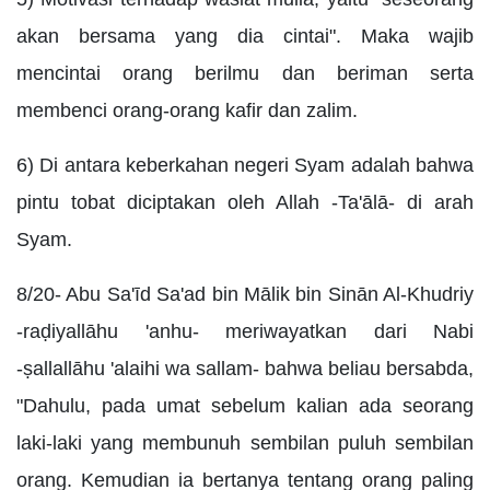
akan bersama yang dia cintai". Maka wajib
mencintai orang berilmu dan beriman serta
membenci orang-orang kafir dan zalim.
6) Di antara keberkahan negeri Syam adalah bahwa
pintu tobat diciptakan oleh Allah -Ta'ālā- di arah
Syam.
8/20- Abu Sa'īd Sa'ad bin Mālik bin Sinān Al-Khudriy
-raḍiyallāhu 'anhu- meriwayatkan dari Nabi
-ṣallallāhu 'alaihi wa sallam- bahwa beliau bersabda,
"Dahulu, pada umat sebelum kalian ada seorang
laki-laki yang membunuh sembilan puluh sembilan
orang. Kemudian ia bertanya tentang orang paling