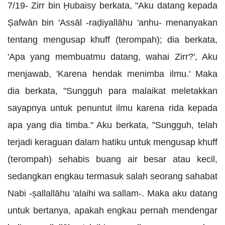
7/19- Zirr bin Ḥubaisy berkata, "Aku datang kepada
Ṣafwān bin 'Assāl -raḍiyallāhu 'anhu- menanyakan
tentang mengusap khuff (terompah); dia berkata,
'Apa yang membuatmu datang, wahai Zirr?', Aku
menjawab, 'Karena hendak menimba ilmu.' Maka
dia berkata, "Sungguh para malaikat meletakkan
sayapnya untuk penuntut ilmu karena rida kepada
apa yang dia timba." Aku berkata, "Sungguh, telah
terjadi keraguan dalam hatiku untuk mengusap khuff
(terompah) sehabis buang air besar atau kecil,
sedangkan engkau termasuk salah seorang sahabat
Nabi -ṣallallāhu 'alaihi wa sallam-. Maka aku datang
untuk bertanya, apakah engkau pernah mendengar