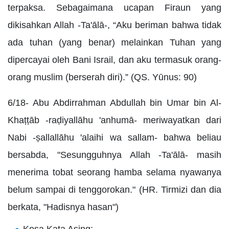
terpaksa. Sebagaimana ucapan Firaun yang
dikisahkan Allah -Ta'ālā-, “Aku beriman bahwa tidak
ada tuhan (yang benar) melainkan Tuhan yang
dipercayai oleh Bani Israil, dan aku termasuk orang-
orang muslim (berserah diri).” (QS. Yūnus: 90)
6/18- Abu Abdirrahman Abdullah bin Umar bin Al-
Khaṭṭāb -raḍiyallāhu 'anhumā- meriwayatkan dari
Nabi -ṣallallāhu 'alaihi wa sallam- bahwa beliau
bersabda, "Sesungguhnya Allah -Ta'ālā- masih
menerima tobat seorang hamba selama nyawanya
belum sampai di tenggorokan." (HR. Tirmizi dan dia
berkata, "Hadisnya hasan")
Kosa Kata Asing: