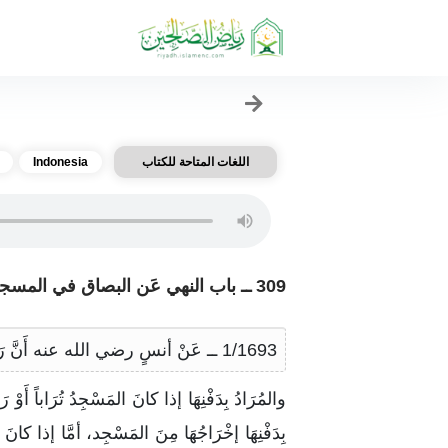
اللغات المتاحة للكتاب
Indonesia
309 ــ باب النهي عَن البصاق في المسجد والأمر بإزالته منه إذَا وجد فيه والأمر بتنزيه المسجد عَن الأقذار
1/1693 ــ عَنْ أنسٍ رضي الله عنه أَنَّ رَسُولَ الله صلى الله عليه وسلم قَالَ:
والمُرَادُ بِدَفْنِهَا إذا كانَ المَسْجِدُ تُرَاباً أَوْ ر
بِدَفْنِهَا إخْرَاجُهَا مِنَ المَسْجِد، أمَّا إذا كانَ الم