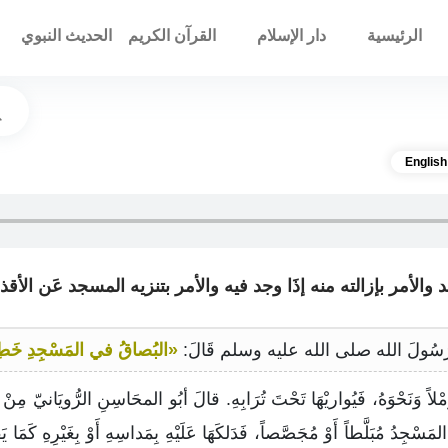
الرئيسية
دار الإسلام
القرآن الكريم
الحديث النبوي
English
«البُصاقُ في المَسْجِدِ خَطِيئَةٌ،
َمْلاً وَنَحْوَهُ، فَيُواريْهَا تَحْتَ تُرَابِهِ. قالَ أبُو المحَاسِنِ الرُّويَانيّ مِنْ 
َسْجِدُ مُبَلَّطاً أَوْ مُجَصَّصاً، فَدَلكَهَا عَلَيْهِ بِمَداسِهِ أَوْ بِغَيْرِهِ كَمَا ي