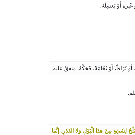
غَيرِه أَوْ يَغْسِلَهُ.
ُ لِشَيْءٍ مِنْ هذَا الْبَوْلِ وَلا القَذَرِ، إنَّمَا