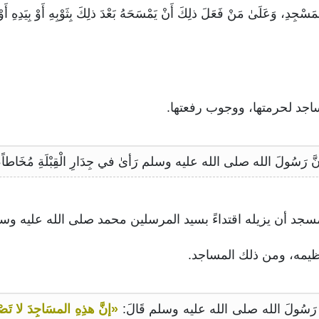
جِدِ، وَعَلَىٰ مَنْ فَعَلَ ذلِكَ أَنْ يَمْسَحَهُ بَعْدَ ذلِكَ بِثَوْبِهِ أَوْ بِيَدِهِ أَوْ 
«إنَّ هذِهِ المسَاجِدَ لا تَصْلُح