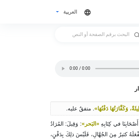
العربية
 وَكَفَّارَتُهَا دَفْنُهَا»
. متفقٌ عليه.
أَصْحَابِنَا في كِتَابِهِ
«البَحر»
: وَقِيلَ: المُرَادُ
َفْعَلَهُ كثيرٌ مِنَ الجُهَّالِ، فَلَيْسَ ذلِكَ بِدَفْنٍ،