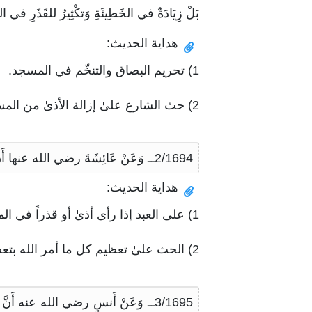
بَلْ زِيَادَةٌ في الخَطِيئَةِ وَتكْثِيرٌ للقَذَرِ في المَسْ
هداية الحديث:
1) تحريم البصاق والتنخّم في المسجد.
2) حث الشارع علىٰ إزالة الأذىٰ من المساجد لحرمتها، ووجوب رفعتها.
2/1694ــ وَعَنْ عَائِشَةَ رضي الله عنها أَنَّ رَسُولَ الله صلى الله عليه وسلم رَأىٰ في جِدَارِ الْقِبْلَةِ مُخَاطاً، أَوْ بُزَاقاً، أَوْ نُخَامَةً، فَحَكَّهُ. متفقٌ عليه.
هداية الحديث:
1) علىٰ العبد إذا رأىٰ أذىٰ أو قذراً في المسجد أن يزيله اقتداءً بسيد المرسلين محمد صلى الله عليه وسلم.
2) الحث علىٰ تعظيم كل ما أمر الله بتعظيمه، ومن ذلك المساجد.
3/1695ــ وَعَنْ أَنسٍ رضي الله عنه أَنَّ رَسُولَ الله صلى الله عليه وسلم قَالَ: