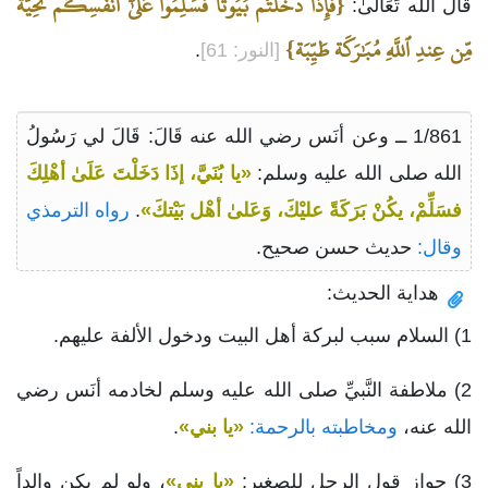
{فَإِذَا دَخَلتُم بُيُوتا فَسَلِّمُواْ عَلَىٰٓ أَنفُسِكُم تَحِيَّة
قَالَ الله تَعَالَىٰ:
مِّن عِندِ ٱللَّهِ مُبَٰرَكَة طَيِّبَة}
[النور: 61]
.
1/861 ــ وعن أنَس رضي الله عنه قَالَ: قَالَ لي رَسُولُ
الله صلى الله عليه وسلم:
«يا بُنَيَّ، إذَا دَخَلْتَ عَلَىٰ أهْلِكَ
فسَلِّمْ، يكُنْ بَرَكَةً عليْكَ، وَعَلىٰ أهْل بَيْتكَ»
.
رواه الترمذي
وقال:
حديث حسن صحيح.
هداية الحديث:
1) السلام سبب لبركة أهل البيت ودخول الألفة عليهم.
2) ملاطفة النَّبيِّ صلى الله عليه وسلم لخادمه أنَس رضي
الله عنه،
ومخاطبته بالرحمة:
«يا بني»
.
3) جواز قول الرجل للصغير:
«يا بني»
، ولو لم يكن والداً