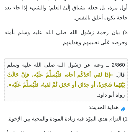
أول مرة، بل جعله يشتاق إلَىٰ العلم؛ والشيء إذَا جاء بعد
حاجة يكون أعلق بالنفس.
3) بيان رحمة رَسُول الله صلى الله عليه وسلم بأمته
وحرصه عَلَىٰ تعليمهم وهدايتهم.
2/860 ــ وعنه عن رَسُول الله صلى الله عليه وسلم
قَالَ:
«إذَا لقي أحَدُكُم أخاه، فلْيُسلِّمْ علَيْه، فإنْ حَالَتْ
بَيْنَهُما شَجَرَةٌ، أو جدَارٌ، أو حَجَرٌ، ثُمَّ لقيهُ، فلْيُسلِّمْ عَلَيْه»
.
رواه أبو داود.
هداية الحديث:
1) التزام هدي النبوّة فيه زيادة المودة والمحبة بين الإخوة.