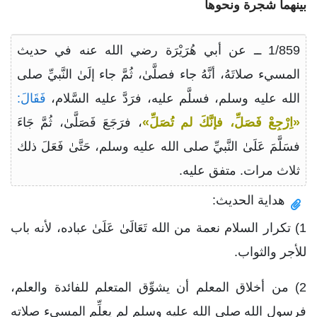
بينهما شجرة ونحوها
1/859 ــ عن أبي هُرَيْرَة رضي الله عنه في حديث
المسيء صلاتَهُ، أنَّهُ جاء فصلَّىٰ، ثُمَّ جاء إلَىٰ النَّبيِّ صلى
الله عليه وسلم، فسلَّم عليه، فرَدَّ عليه السَّلام،
فَقَالَ:
«اِرْجِعْ فَصَلِّ، فإنَّكَ لم تُصَلِّ»
، فرَجَعَ فَصَلَّىٰ، ثُمَّ جَاءَ
فسَلَّمَ عَلَىٰ النَّبيِّ صلى الله عليه وسلم، حَتَّىٰ فَعَلَ ذلك
ثلاث مرات. متفق عليه.
هداية الحديث:
1) تكرار السلام نعمة من الله تَعَالَىٰ عَلَىٰ عباده، لأنه باب
للأجر والثواب.
2) من أخلاق المعلم أن يشوِّق المتعلم للفائدة والعلم،
فرسول الله صلى الله عليه وسلم لم يعلِّم المسيء صلاته