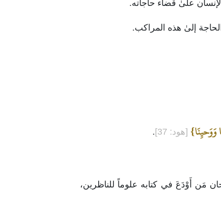
حاجة إلىٰ هذه المراكب.
 وَوَحيِنَا}
[هود: 37]
.
 مَن أَوْدَعَ في كتابه علوماً للناظرين،