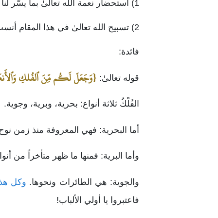
1) استحضار نعمة الله تعالىٰ بما يسّر لنا مما خلق من الأنعام، وما علمنا من صناعة الفلك، ليستعين بها الإنسان علىٰ قضاء حاجاته.
2) تسبيح الله تعالىٰ في هذا المقام أنسب من الحمد؛ لأن فيه تنزيهاً لله تعالىٰ عن النقائص،
فائدة:
{وَجَعَلَ لَكُم مِّنَ ٱلفُلكِ وَٱلأَنعَٰ
قوله تعالىٰ:
الفُلْكُ ثلاثة أنواع: بحرية، وبرية، وجوية.
أما البحرية: فهي المعروفة منذ زمن نوح 
وأما البرية: فمنها ما ظهر متأخراً من أنو
والجوية: هي الطائرات ونحوها.
وكل هذه 
فاعتبروا يا أولي الألباب!