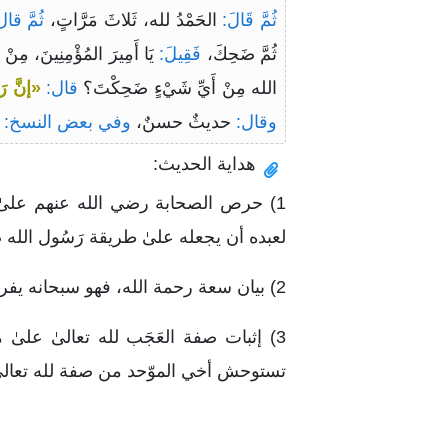
ثُمَّ قَالَ:
الحَمْدُ لله، ثَلاثَ مَرَّاتٍ،
ثُمَّ قال
ثُمَّ ضَحِكَ،
فَقِيلَ:
يَا أَمِيرَ المُؤْمِنِينَ، مِن
الله مِنْ أَيِّ شَيْءٍ ضَحِكْتَ؟
قال:
«إنَّ رَ
وقال:
حديثٌ حسنٌ،
وفي بعض النسخ:
ح
هداية الحديث:
1) حرص الصحابة رضي الله عنهم علىٰ ا
لعبده أن يجعله علىٰ طريقة رَسُول الله
2) بيان سعة رحمة الله، فهو سبحانه يفرح بتوبة عبده المذنب.
3) إثبات صفة العَجَب لله تعالىٰ علىٰ ما يليق به سبحانه،
تستوحش أخي الموّحد من صفة لله تعالىٰ أث