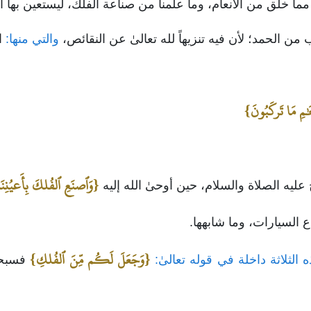
والتي منها:
ال
مِ مَا تَركَبُونَ}
{وَٱصنَعِ ٱلفُلكَ بِأَعيُنِنَا
عليه الصلاة والسلام، حين أوحىٰ الله إليه
اع السيارات، وما شابهها.
{وَجَعَلَ لَكُم مِّنَ ٱلفُلكِ}
الثلاثة داخلة في قوله تعالىٰ:
فسبحان