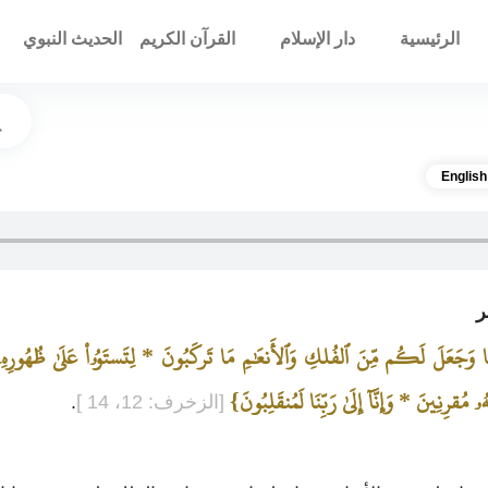
الرئيسية
دار الإسلام
القرآن الكريم
الحديث النبوي
English
َا وَجَعَلَ لَكُم مِّنَ ٱلفُلكِ وَٱلأَنعَٰمِ مَا تَركَبُونَ * لِتَستَوُۥاْ عَلَىٰ ظُهُورِهِۦ 
ۥ مُقرِنِينَ * وَإِنَّآ إِلَىٰ رَبِّنَا لَمُنقَلِبُونَ}
[الزخرف: 12، 14 ]
.