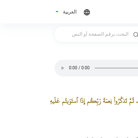
العربية
ثُمَّ تَذكُرُواْ نِعمَةَ رَبِّكُم إِذَا ٱستَوَيتُم عَلَيهِ