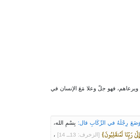
ويرعاهم، فهو جلّ وعلا مَعَ الإنسان في
 وَضَعَ رِجْلَهُ في الرِّكَابِ قال:
بِسْمِ الله،
َىٰ رَبِّنَا لَمُنقَلِبُونَ}
[الزخرف: 13ــ 14]
،