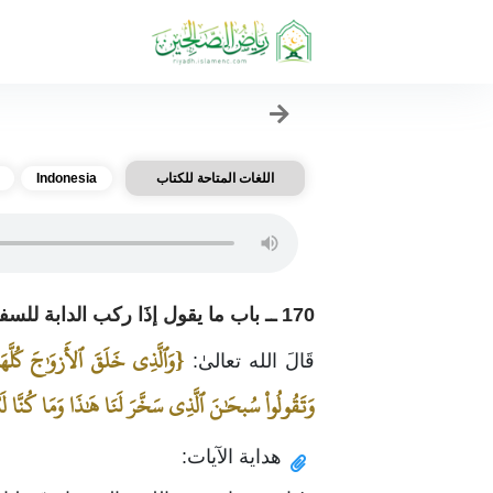
اللغات المتاحة للكتاب
Indonesia
170 ــ باب ما يقول إذَا ركب الدابة للسفر
{وَٱلَّذِي خَلَقَ ٱلأَزوَٰجَ كُلَّه
قَالَ الله تعالىٰ:
وَتَقُولُواْ سُبحَٰنَ ٱلَّذِي سَخَّرَ لَنَا هَٰذَا وَمَا كُنَّا لَهُ
هداية الآيات: