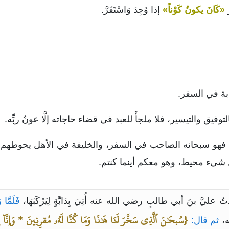
ُ
«كَانَ يكونُ كَوْناً»
إذا وُجِدَ وَاسْتَقَرَّ.
ظاً؛ فهو سبحانه الصاحب في السفر، والخليفة في الأهل يحوطهم 
ل شيء محيط، وهو معكم أينما كنتم.
فَلَمَّا
{سُبحَٰنَ ٱلَّذِي سَخَّرَ لَنَا هَٰذَا وَمَا كُنَّا لَهُۥ مُقرِنِينَ * وَإِنَّآ إِل
ه،
ثم قال: