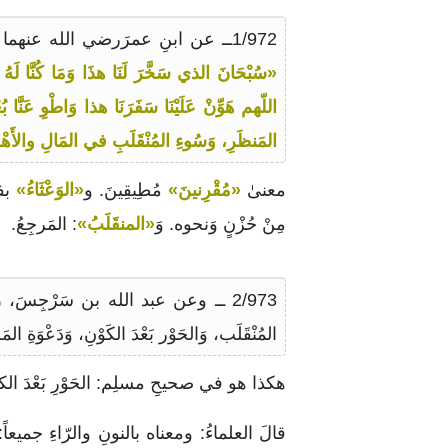
1/972ــ عن ابنِ عمرَرضي الله عنهما أنّ رَسُولَ الله صلى الله عليه وسلم كانَ إذَا اسْتَوىٰ عَلىٰ بَعِيرِهِ خَارِجاً إلىٰ سَفَرٍ كَبَّرَ ثَلاثاً،
«سُبْحَانَ الذي سَخَّرَ لَنَا هذَا وَمَا كُنَّا لَهُ م
اللّهم هَوِّنْ عَلَيْنَا سَفَرَنَا هذا وَاطْوِ عَنَّا
المَنظَرِ، وَسُوءِ المُنْقَلَبِ في المَالِ والأَهْلِ
معنىٰ
«مُقْرِنينَ»
مُطِيقِينَ. و
«الوَعْثَاءُ»
بفت
مِنْ حُزْنٍ وَنحوه. وَ
«المنقَلَبُ»
: المَرجِعُ.
2/973 ــ وعن عبد الله بن سَرْجِسَ،
رض
المُنْقَلَب، وَالحَوْر بَعْدَ الكَوْنِ، وَدَعْوَةِ 
هكذا هو في صحيحِ مسلِم: الحَوْرِ بَعْدَ الك
قالَ العلماءُ: ومعناه بالنونِ والرّاءِ جميعاً: الرّج