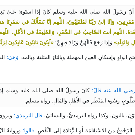
ُقرِنِينَ، وَإنّا إلىٰ رَبِّنَا لمُنْقَلِبُونَ، اللَّهم إنَّا نَسْأَلُكَ في سَفَرِنَا هذ
 بُعْدَهُ. اللّهم أنتَ الصَّاحِبُ في السَّفَرِ، وَالخَلِيفَةُ في الأَهْلِ. اللّهم إن
 وَالوَلَدِ»
وَإذا رَجَعَ قَالَهُنَّ وَزَادَ فِيهِنَّ:
«آيِبُونَ تَائِبُونَ عَابِدُونَ لِرَبّ
حِ الواوِ وإسكانِ العين المهملة وبالثاءِ المثلثة وبالمد،
وَهيَ:
الشِّ
ي الله عنه قالَ:
كانَ رسولُ الله صلى الله عليه وسلم إذا سَافَرَ يَ
المَظْلُومِ، وَسُوءِ المَنْظَرِ في الأَهْلِ وَالمَالِ. رواه مسلِم.
وْنِ، بالنون، وكذا رواه الترمذيُّ، والنسائيُ،
قال الترمذي:
ويروى
ُوعُ مِنَ الاسْتِقَامَةِ أَوِ الزِّيَادَةِ إلىٰ النَّقْصِ.
قالوا:
ورِوايةُ الرَّا