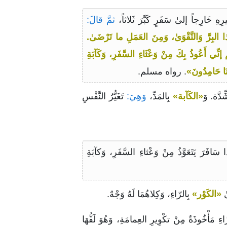
ثمَّ قالَ:
ا البِرَّ وَالتَّقْوَىٰ، وَمِنَ العَمَلِ ما تَرْضَىٰ.
ِّي أَعُوذُ بِكَ مِنْ وَعْثَاءِ السَّفَرِ، وَكَآبَةِ
ِنَا حَامِدُونَ»
. رواه مسلم.
دَّة. وَ
«الكَآبة»
بِالمَدِّ،
وَهِيَ:
تَغَيُّرُ النَّفْسِ
تَعَوَّذُ مِنْ وَعْثاءِ السَّفَرِ، وَكآبَةِ
ٰ
«الكَوْر»
بِالرّاءِ، وَكِلاهُمَا لَهُ وَجْهٌ.
ءِ مَأْخُوذَةٌ مِنْ تكْوِيرِ العِمامَةِ، وَهُوَ لَفُّهَا