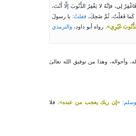
ِرْ لِي، فإنَّهُ لا يَغْفِرُ الذُّنُوبَ إلَّا أَنْتَ،
ما فَعَلْتُ، ثُمَّ ضَحِكَ،
فقلتُ:
يا رسولَ
لذُّنُوبَ غَيْرِي»
. رواه أبو داود،
والترمذي
 وأحواله، وهذا من توفيق الله تعالىٰ
سلم:
«إن ربك يعجب من عبده»
. فلا