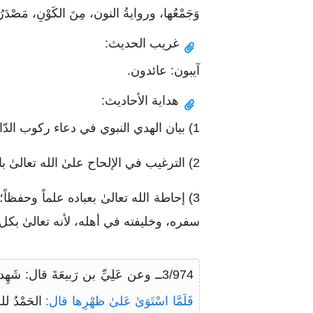
وَجَمْعُها، وروايةُ النون، مِنَ الكَوْنِ، مَصْدَر
غريب الحديث:
آيبون: عائدون.
هداية الأحاديث:
1) بيان الهدي النبوي في دعاء ركوب الدّابة في السفر.
2) الترغيب في الإلحاح علىٰ الله تعالىٰ بالتوفيق والتيسير، فلا ملجأَ للعبد في قضاء حاجاته إلَّا عونُ ربِّه.
3) إحاطة الله تعالىٰ بعباده علماً وحف
سفره، وخليفته في أهله، لأنه تعالىٰ بك
3/974ــ وعن عَلِيِّ بن رَبيعَةَ قال: شَهِدتُ عليَّ بنَ أبي طالبٍ رضي الله عنه أُتِيَ بِدَابَّةٍ لِيَرْكَبَهَا،
فَلَمَّا اسْتَوَىٰ عَلىٰ ظهْرِها قال:
الحَمْدُ لل