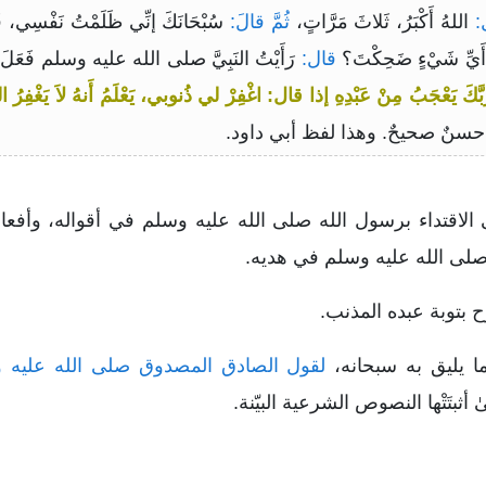
:
اللهُ أَكْبَرُ، ثَلاثَ مَرَّاتٍ،
ثُمَّ قالَ:
سُبْحَانَكَ إنِّي ظَلَمْتُ نَفْسِي، فَاغْف
ْ أَيِّ شَيْءٍ ضَحِكْتَ؟
قال:
رَأَيْتُ النَبِيَّ صلى الله عليه وسلم فَعَلَ كَ
بَّكَ يَعْجَبُ مِنْ عَبْدِهِ إذا قال: اغْفِرْ لي ذُنوبي، يَعْلَمُ أَنهُ لاَ يَغْفِرُ ا
سنٌ صحيحٌ. وهذا لفظ أبي داود.
لاقتداء برسول الله صلى الله عليه وسلم في أقواله، وأفعاله،
 صلى الله عليه وسلم في هديه.
لقول الصادق المصدوق صلى الله عليه و
بتَتْها النصوص الشرعية البيّنة.