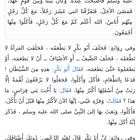
عليه وسلم فَأَصْبَحَتْ عِنْدَهُ. وَكَانَ بَيْنَنَا وَبَيْنَ قَومٍ عَهْدٌ،
فَمَضَىٰ الأجَلُ، فَتَفَرَّقْنَا اثني عَشَرَ رَجُلاً، مَعَ كُلِّ رَجُلٍ
مِنْهُم أُنَاسٌ، الله أَعْلَم كَمْ مَعَ كُلِّ رَجُلٍ، فَأَكَلُوا مِنْهَا
أَجْمَعُونَ.
وفي رِوَايَةٍ: فَحَلَفَ أَبُو بكْرٍ لا يَطْعَمُه ، فَحَلَفَتِ المَرأةُ لا
تَطْعَمُه ، فَحَلَفَ الضَّيفُ ــ أَوِ الأضْيَافُ ــ أَنْ لا يَطعَمَه، أَوْ
يَطعَمُوهُ حَتَّىٰ يَطعَمَه،
فَقَالَ أَبُو بَكْرٍ:
هذِهِ مِنَ الشَّيْطَانِ !
فَدَعَا بِالطَّعَامِ، فَأَكَلَ وَأَكَلُوا، فَجَعَلُوا لا يَرْفَعُونَ لُقْمَةً إلَّا
رَبَتْ مِنْ أَسْفَلِهَا أَكْثَرُ مِنْهَا،
فَقَالَ:
يَا أُخْتَ بَني فِرَاسٍ، مَا
هذَا ؟
فَقَالَتْ:
وَقرَّةِ عَيْني، إنَّهَا الآنَ لأَكْثَرُ مِنْهَا قَبْلَ أَنْ نَأْكُلَ،
فَأَكَلُوا، وَبَعَثَ بهَا إلىٰ النَّبِيِّ صلى الله عليه وسلم ، فَذَكَرَ
إنَّهُ أَكَلَ مِنْهَا.
وفي رِوَايَةٍ: إنَّ أَبَا بَكْرٍ قَالَ لِعَبْدِ الرَّحْمنِ: دُونَكَ أَضْيَافَكَ،