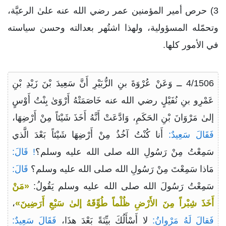
3) حرص أمير المؤمنين عمر رضي الله عنه علىٰ الرعيَّة،
وتحمّله المسؤولية، ولهذا اشتُهر بعدالته وحسن سياسته
في الأمور كلها.
4/1506 ــ وَعَنْ عُرْوَةَ بنِ الزُّبَيْرِ أَنَّ سَعِيدَ بْنَ زَيْدِ بْنِ
عَمْرِو بنِ نُفَيْلٍ رضي الله عنه خَاصَمَتْهُ أَرْوَىٰ بِنْتُ أَوْسٍ
إلىٰ مَرْوَانَ بْنِ الحَكَمِ، وَادَّعَتْ أَنَّهُ أَخَذَ شَيْئاً مِنْ أَرْضِهَا،
فَقَالَ سَعِيدٌ:
أَنا كُنْتُ آخُذُ مِنْ أَرْضِهَا شَيْئاً بَعْدَ الَّذي
سَمِعْتُ مِنْ رَسُولِ الله صلى الله عليه وسلم؟
! قَالَ:
مَاذا سَمِعْتَ مِنْ رَسُولِ الله صلى الله عليه وسلم؟
قَالَ:
سَمِعْتُ رَسُولَ الله صلى الله عليه وسلم يَقُولُ:
«مَنْ
أَخَذَ شِبْراً مِنَ الأَرْضِ ظُلْماً طُوِّقَهُ إلىٰ سَبْعِ أَرَضِينَ»
،
فَقالَ لَهُ مَرْوانُ:
لا أَسْأَلُكَ بيِّنَةً بَعْدَ هذَا،
فَقَالَ سَعِيدٌ: