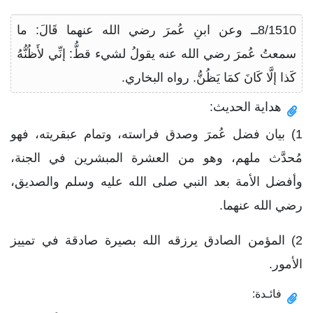
8/1510ــ وعن ابنِ عُمرَ رضي الله عنهما قَالَ: ما
سمعتُ عُمرَ رضي الله عنه يقولُ لشيء قطُّ: إنِّي لأَظُنُّهُ
كَذا إلَّا كَانَ كمَا يَظُنُّ. رواه البخاري.
هداية الحديث:
1) بيان فضل عُمرَ وصدق فراسته، وتمام عبقريته، فهو
مُحدَّث ملهم، وهو من العشرة المبشرين في الجنة،
وأفضل الأمة بعد النبي صلى الله عليه وسلم والصديق،
رضي الله عنهما.
2) المؤمن الصادق يرزقه الله بصيرة صادقة في تمييز
الأمور.
فائـدة: