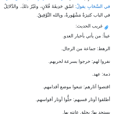
في السَّحَابِ يقولُ:
اسْقِ حَدِيقَةَ فُلانٍ، وغَيْرُ ذلكَ. والدَّلائِلُ
في الباب كثيرَةٌ مَشْهُورةٌ، وبِالله التَّوْفِيقُ.
غريب الحديث:
عيناً: من يأتي بأخبار العدو.
الرهط: جماعة من الرجال.
نفروا لهم: خرجوا بسرعة لحربهم.
ذمة: عهد.
اقتصوا آثارهم: تتبعوا موضع أقدامهم.
أطلقوا أوتار قسيهم: حلُّوا أوتار أقواسهم.
يستحد بها: يحلق عانته بها.