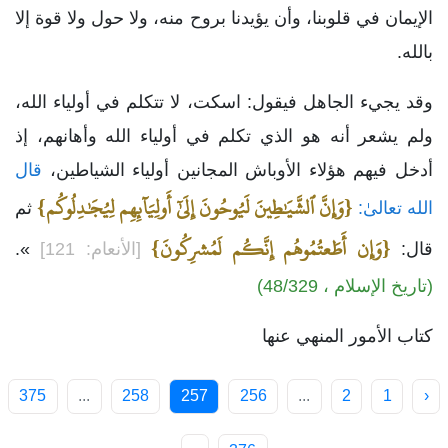
الإيمان في قلوبنا، وأن يؤيدنا بروح منه، ولا حول ولا قوة إلا
بالله.
وقد يجيء الجاهل فيقول: اسكت، لا تتكلم في أولياء الله،
ولم يشعر أنه هو الذي تكلم في أولياء الله وأهانهم، إذ
أدخل فيهم هؤلاء الأوباش المجانين أولياء الشياطين،
قال
{وَإِنَّ ٱلشَّيَٰطِينَ لَيُوحُونَ إِلَىٰٓ أَولِيَآئِهِم لِيُجَٰدِلُوكُم}
الله تعالىٰ:
ثم
{وَإِن أَطَعتُمُوهُم إِنَّكُم لَمُشرِكُونَ}
قال:
[الأنعام: 121]
».
(تاريخ الإسلام ، 48/329)
كتاب الأمور المنهي عنها
375
...
258
257
256
...
2
1
‹