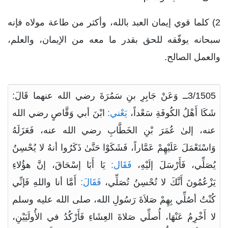
2) كلما قوي إيمان العبد بالله، وأكثر من طاعة مولاه فإنه
سبحانه يوفّقه للحق بقدر ما معه من الإيمان، والعلم،
والعمل الصالح.
3/1505ــ وَعَنْ جَابِرِ بنِ سَمُرَةَ رضي الله عنهما قَالَ:
شَكَا أَهْلُ الكُوفَةِ سَعْداً،
يَعْني:
ابْنَ أبي وَقَّاصٍ رضي الله
عنه، إلىٰ عُمَرَ بْنِ الخَطَّابِ رضي الله عنه، فَعَزَلَهُ
وَاسْتَعْمَلَ عَلَيْهِمْ عَمَّاراً، فَشَكَوْا حَتَّىٰ ذَكَرُوا أنهُ لا يُحْسِنُ
يُصَلِّي، فَأَرْسَلَ إلَيْهِ،
فَقَال:
يَا أَبَا إسْحَاقَ، إنَّ هؤُلاءِ
يَزْعُمُونَ أَنَّكَ لا تُحْسِنُ تُصَلِّي،
فَقَالَ:
أَمَّا أنا واللهِ فَإنِّي
كُنْتُ أصُلِّي بِهِمْ صَلاَةَ رَسُولِ الله، صلى الله عليه وسلم
لا أَخْرِمُ عَنْهَا، أُصلِّي صَلاةَ العِشَاءِ فَأَرْكُدُ في الأُولَيَيْنِ،