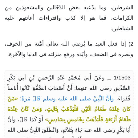
الشرطين، وما يدّعيه بعض الدّجّالين والمشعوذين من
الكرامات، فما هو إلا كذب وافتراءات أعانتهم عليه
الشياطين.
2) إذا فعل العبد ما يُرضي الله تعالىٰ أمَّنه من الخوف،
ونصره في الضعف، وأيّده ورفع منزلته في الدنيا والآخرة.
1/1503 ــ وَعَنْ أَبي مُحَمَّدٍ عَبْدِ الرَّحمنِ بْنِ أبي بَكْرٍ
الصِّدِّيقِ رضي الله عنهما: أَنَّ أَصْحَابَ الصُّفَّةِ كَانُوا أُناساً
فُقَرَاءَ،
وأنَّ النَّبِيَّ صلى الله عليه وسلم قَالَ مَرَةً:
«مَنْ
كانَ عِنْدَهُ طَعَامُ اثْنَيْنِ فَلْيَذْهَبْ بِثَالِثٍ، وَمَنْ كَانَ عِنْدَهُ
طَعَامُ أَرْبَعَةٍ فَلْيَذْهَبْ بِخَامِسٍ بِسَادِسٍ»
أَوْ كَمَا قَالَ، وأنَّ
أَبَا بَكْرٍ رضي الله عنه جَاءَ بِثَلاَثَةٍ، وَانْطَلَقَ النَّبِيُّ صلى الله