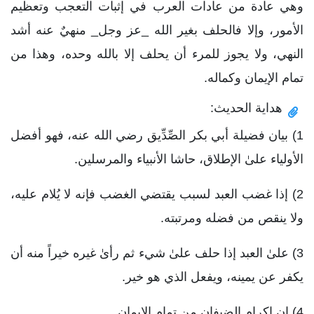
وهي عادة من عادات العرب في إثبات التعجب وتعظيم
الأمور، وإلا فالحلف بغير الله _عز وجل_ منهيٌ عنه أشد
النهي، ولا يجوز للمرء أن يحلف إلا بالله وحده، وهذا من
تمام الإيمان وكماله.
هداية الحديث:
1) بيان فضيلة أبي بكر الصِّدِّيق رضي الله عنه، فهو أفضل
الأولياء علىٰ الإطلاق، حاشا الأنبياء والمرسلين.
2) إذا غضب العبد لسبب يقتضي الغضب فإنه لا يُلام عليه،
ولا ينقص من فضله ومرتبته.
3) علىٰ العبد إذا حلف علىٰ شيء ثم رأىٰ غيره خيراً منه أن
يكفر عن يمينه، ويفعل الذي هو خير.
4) إن إكرام الضيفان من تمام الإيمان.