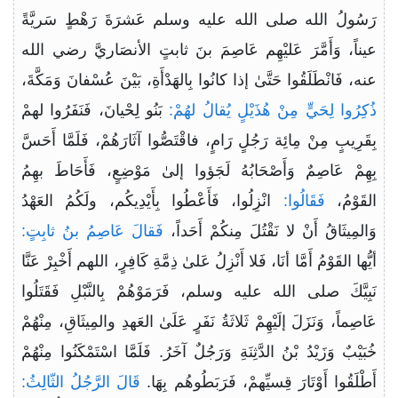
رَسُولُ الله صلى الله عليه وسلم عَشرَةَ رَهْطٍ سَريَّةً
عيناً، وَأَمَّرَ عَليْهِم عَاصِمَ بنَ ثابتٍ الأنصَاريَّ رضي الله
عنه، فَانْطَلَقُوا حَتَّىٰ إذا كانُوا بِالهَدْأَةِ، بَيْنَ عُسْفانَ وَمَكَّةَ،
ذُكِرُوا لِحَيٍّ مِنْ هُذَيْلٍ يُقالُ لهُمْ:
بَنُو لِحْيانَ، فَنَفَرُوا لهمْ
بِقَرِيبٍ مِنْ مِائِة رَجُلٍ رَامٍ، فاقْتَصُّوا آثَارَهُمْ، فَلَمَّا أَحَسَّ
بِهِمْ عَاصِمٌ وَأَصْحَابُهُ لَجَؤوا إلىٰ مَوْضِعٍ، فَأَحَاطَ بهِمُ
القَوْمُ،
فَقَالُوا:
انْزِلُوا، فَأَعْطُوا بِأَيْدِيكُم، ولَكُمُ العَهْدُ
وَالمِيثَاقُ أَنْ لا نَقْتُلَ مِنكُمْ أَحَداً،
فَقالَ عَاصِمُ بنُ ثابِتٍ:
أيُّها القَوْمُ أَمَّا أنَا، فَلا أَنْزِلُ عَلىٰ ذِمَّةِ كَافِرٍ، اللهم أَخْبِرْ عَنَّا
نَبِيَّكَ صلى الله عليه وسلم، فَرَمَوْهُمْ بِالنَّبْلِ فَقَتَلُوا
عَاصِماً، وَنَزَلَ إلَيْهِمْ ثَلاثَةُ نَفَرٍ عَلَىٰ العَهدِ والمِيثَاقِ، مِنْهُمْ
خُبَيْبٌ وَزَيْدُ بْنُ الدَّثِنَةِ وَرَجُلٌ آخَرُ. فَلَمَّا اسْتَمْكَنُوا مِنْهُمْ
أَطْلَقُوا أَوْتَارَ قِسيِّهمْ، فَرَبَطُوهُم بِهَا.
قَالَ الرَّجُلُ الثّالِثُ: