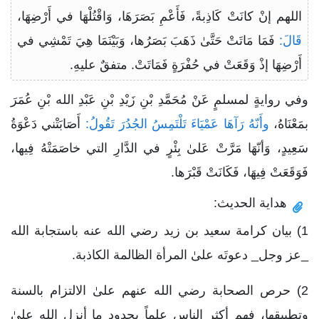
اللهم إنْ كانَتْ كَاذِبةً، فَأَعْمِ بَصَرَهَا، وَاقْتُلْهَا في أَرْضِهَا،
قَالَ:
فَمَا مَاتَتْ حَتَّىٰ ذَهَبَ بَصَرُها، وَبَيْنَمَا هِيَ تَمْشِي في
أَرْضِهَا إذْ وَقَعَتْ في حُفْرَةٍ فَمَاتَتْ. متفقٌ عليهِ.
وفي روايةٍ لمسلمٍ عَنْ مُحَمَّدِ بْنِ زَيْدِ بْنِ عَبْدِ الله بْنِ عُمَرَ
بمَعْنَاهُ،
وأَنّهُ رَآهَا عَمْيَاءَ تَلْتَمِسُ الجُدُرَ تَقُولُ:
أَصَابَتْني دَعْوَةُ
سَعِيدٍ، وَأنّهَا مَرَّتْ عَلىٰ بِئْرٍ في الدَّارِ التي خاصَمَتْهُ فِيها،
فَوَقَعَتْ فِيهَا، فَكَانَتْ قَبْرَها.
هداية الحديث:
1) بيان كرامة سعيد بن زيد رضي الله عنه باستجابة الله
_عز وجل_ دعوتَه علىٰ المرأة الظالمة الكاذبة.
2) حرص الصحابة رضي الله عنهم علىٰ الالتزام بالسنة
وتطبيقها، فهم أكثر الناس علماً بحدود ما أنزل الله علىٰ