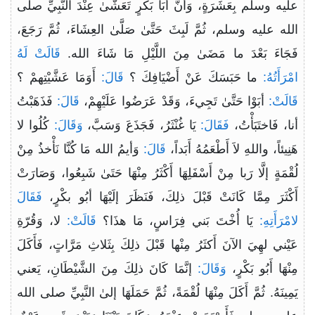
عليه وسلم بِعَشَرَةٍ، وَأَنَّ أَبَا بَكْرٍ تَعَشَّىٰ عِنْدَ النّبِيِّ صلى
الله عليه وسلم، ثُمَّ لَبِثَ حَتَّىٰ صَلَّىٰ العِشَاءَ، ثُمَّ رَجَعَ،
فَجَاءَ بَعْدَ ما مَضَىٰ مِنَ اللَّيْلِ مَا شَاءَ الله.
قَالَتْ لَهُ
امْرَأَتُهُ:
ما حَبَسَكَ عَنْ أَضْيَافِكَ ؟
قَالَ:
أَوَمَا عَشَّيْتِهمْ ؟
قَالَتْ:
أبَوْا حَتَّىٰ تَجِيءَ، وَقَدْ عَرَضُوا عَلَيْهِمْ،
قَالَ:
فَذَهَبْتُ
أنا، فَاختَبَأْتُ،
فَقَالَ:
يَا غُنْثَرُ، فَجَذَعَ وَسَبَّ،
وَقَالَ:
كُلُوا لا
هَنِيئاً، واللهِ لاَ أَطْعَمُهُ أَبَداً،
قَالَ:
وَأيمُ الله مَا كُنَّا نَأْخذُ مِنْ
لُقْمَةٍ إلَّا رَبا مِنْ أَسْفَلِهَا أَكْثَرُ مِنْهَا حَتَىٰ شَبِعُوا، وَصَارَتْ
أَكْثَرَ مِمَّا كَانَتْ قَبْلَ ذلِكَ، فَنَظَرَ إلَيْهَا أبُو بكْرٍ،
فَقَالَ
لامْرَأَتِهِ:
يَا أُخْتَ بَني فِرَاسٍ، مَا هذَا؟
قَالَتْ:
لا، وَقُرّةِ
عَيْني لهِيَ الآنَ أَكثَرُ مِنْها قَبْلَ ذلِكَ بِثَلاثِ مَرَّاتٍ، فَأَكَلَ
مِنْهَا أَبُو بَكْرٍ،
وَقَالَ:
إنَّمَا كَانَ ذلِكَ مِنَ الشَّيْطَانِ، يَعني
يَمِينَهُ. ثُمَّ أَكَلَ مِنْهَا لُقْمَةً، ثُمَّ حَمَلَهَا إلىٰ النَّبِيِّ صلى الله