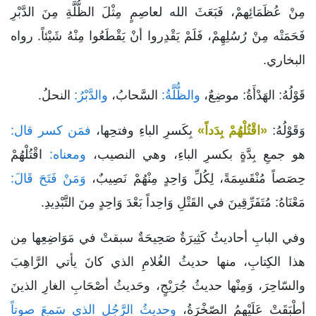
مِنْ عُظَمَائِهمْ، فَبَعَثَ الله لعاصِمٍ مِثْلَ الظُّلَّةِ مِنَ الدَّبْرِ
فَحَمَتْه مِنْ رُسُلِهِمْ، فَلَمْ يَقْدِروا أنْ يَقْطَعُوا مِنْهُ شَيْئاً. رواه
البخاري.
قَوْلُهُ: الهَدْأَةُ: موضِعٌ،
والظُّلَّةُ:
السَّحابُ،
والدَّبْرُ:
النحلُ.
وَقَوْلُهُ:
«اقْتُلْهُمْ بِدَداً»
بِكَسرِ الباءِ وفتحِها،
فمَن كسر قال:
هو جمعِ بِدَّةٍ بكسرِ الباءِ، وهي النصيب،
ومعناه:
اقْتُلْهُمْ
حِصَصاً مُنْقَسِمَةً، لِكُلِّ وَاحِدٍ مِنْهُمْ نَصِيبٌ،
وَمَنْ فَتَحَ قَالَ:
مَعْنَاهُ: مُتَفَرِّقِينَ في القَتْلِ وَاحِداً بَعْدَ وَاحِدٍ مِنَ التَّبْدِيدِ.
وفي البابِ أحاديثُ كَثِيرَةٌ صَحِيحَةٌ سبقتْ في مَوَاضِعِها مِن
هذا الكِتابِ، منها حديثُ الغُلامِ الذي كانَ يأتي الرَّاهِبَ
والسّاحِرَ، وَمِنْها حديثُ جُرَيْجٍ، وحَديثُ أصْحَابِ الغارِ الذينَ
أطْبَقَتْ عَلَيْهِمُ الصّخْرَةُ،
وحديثُ الرَّجُلِ الذي سَمعَ صوتاً