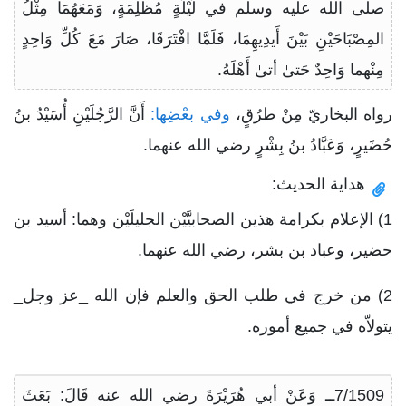
صلى الله عليه وسلم في لَيْلَةٍ مُظْلِمَةٍ، وَمَعَهُمَا مِثْلُ
المِصْبَاحَيْنِ بَيْنَ أَيدِيهِمَا، فَلَمَّا افْتَرَقَا، صَارَ مَعَ كُلِّ وَاحِدٍ
مِنْهما وَاحِدٌ حَتىٰ أتىٰ أَهْلَهُ.
رواه البخاريّ مِنْ طرُقٍ،
وفي بعْضِها:
أَنَّ الرَّجُلَيْنِ أُسَيْدُ بنُ
حُضَيرٍ، وَعَبَّادُ بنُ بِشْرٍ رضي الله عنهما.
هداية الحديث:
1) الإعلام بكرامة هذين الصحابيَّيْن الجليلَيْن وهما: أسيد بن
حضير، وعباد بن بشر، رضي الله عنهما.
2) من خرج في طلب الحق والعلم فإن الله _عز وجل_
يتولاّه في جميع أموره.
7/1509ــ وَعَنْ أبي هُرَيْرَةَ رضي الله عنه قَالَ: بَعَثَ