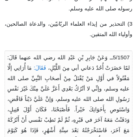
رسوله صلى الله عليه وسلم.
3) التحذير من إيذاء العلماء الربّانيّين، والدعاة الصالحين،
وأولياء الله المتقين.
5/1507ــ وَعَنْ جَابِرِ بْنِ عَبْدِ الله رضي الله عنهما قَالَ:
لمّا حَضَرَتْ أُحُدٌ دَعاني أبي مِنَ اللَّيْلِ،
فَقَالَ:
مَا أُرَانِي إلَّا
مَقْتُولاً في أَوَّلِ مَنْ يُقْتَلُ مِنْ أَصحَابِ النَّبِيِّ صلى الله
عليه وسلم، وإنِّي لا أتْرُكُ بَعْدِي أَعَزَّ عَلَيَّ مِنْكَ غَيْرَ نَفْسِ
رَسُولِ الله صلى الله عليه وسلم، وَإنَّ عَلَيَّ دَيْناً فَاقْضِ،
وَاسْتَوصِ بِأَخَوَاتِكَ خَيْراً. فَأَصْبَحْنَا، فَكَانَ أَوَّلَ قَتِيلٍ،
وَدَفَنْتُ مَعَهُ آخَرَ في قَبْرِهِ، ثُمَّ لَمْ تَطِبْ نَفْسي أَنْ أَتْرُكَهُ
مَعَ آخَرَ، فَاسْتَخْرَجْتُهُ بَعْدَ سِتَّةِ أَشْهُرٍ، فَإذَا هُوَ كَيَوْمَ