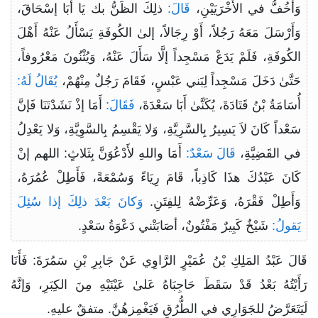
وَأخُفُّ في الأُخْرَيَيْنِ،
قَالَ:
ذلِكَ الظَنُّ بك يَا أَبَا إسْحَاقَ،
وَأَرْسَلَ مَعَهُ رَجُلاً، أَوْ رِجَالاً، إلىٰ الكُوفَةِ يَسْأَلُ عَنْهُ أَهْلَ
الكُوفَةِ، فَلَمْ يَدَعْ مَسْجِداً إلَّا سَأَلَ عَنْهُ، وَيُثْنُونَ مَعْرُوفاً،
حَتَّىٰ دَخَلَ مَسْجِداً لِبَني عَبْسٍ، فَقَامَ رَجُلٌ مِنْهُمْ،
يُقَالُ لَهُ:
أُسَامَةُ بْنُ قَتَادَةَ، يُكَنَّىٰ أَبَا سَعْدَةَ،
فَقَالَ:
أَمَا إذْ نَشَدْتَنَا فَإنَّ
سَعْداً كَانَ لاَ يَسِيرُ بِالسَّرِيَّةِ، وَلا يَقْسِمُ بِالسَّوِيَّةِ، وَلا يَعْدِلُ
في القَضِيَّةِ،
قَالَ سَعْدٌ:
أَمَا واللهِ لأَدْعُوَنَّ بِثَلاثٍ: اللهم إنْ
كَانَ عَبْدُكَ هذَا كَاذِباً، قَامَ رِيَاءً وَسُمْعَةً، فَأَطِلْ عُمُرَهُ،
وَأَطِلْ فَقْرَهُ، وَعَرِّضْهُ لِلفِتَنِ.
وَكانَ بَعْدَ ذلِكَ إذا سُئِلَ
يَقولُ:
شَيْخٌ كَبِيرٌ مَفْتُونٌ، أصَابَتْني دَعْوَةُ سَعْدٍ.
قَالَ عَبْدُ المَلِكِ بْنُ عُمَيْرٍ الرَّاوِي عَنْ جَابِرِ بْنِ سَمُرَةَ: فَأَنَا
رَأَيْتُهُ بَعْدُ قَدْ سَقَطَ حَاجِبَاهُ عَلىٰ عَيْنَيْهِ مِنَ الكِبَرِ، وَإنَّهُ
لَيَتَعَرَّضُ للجَوَارِي في الطُّرُقِ فَيَغْمِزهُنَّ. متفقٌ عليهِ.