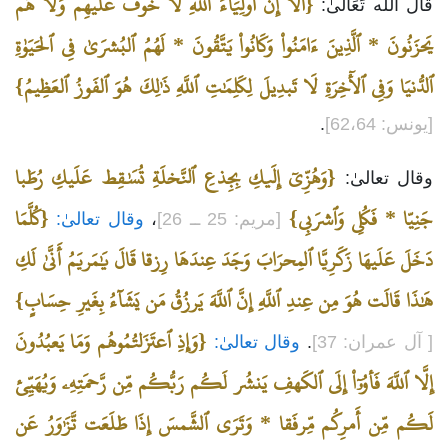
{أَلَآ إِنَّ أَولِيَآءَ ٱللَّهِ لَا خَوفٌ عَلَيهِم وَلَا هُم
قَالَ الله تَعَالىٰ:
يَحزَنُونَ * ٱلَّذِينَ ءَامَنُواْ وَكَانُواْ يَتَّقُونَ * لَهُمُ ٱلبُشرَىٰ فِي ٱلحَيَوٰةِ
ٱلدُّنيَا وَفِي ٱلأٓخِرَةِ لَا تَبدِيلَ لِكَلِمَٰتِ ٱللَّهِ ذَٰلِكَ هُوَ ٱلفَوزُ ٱلعَظِيمُ}
[يونس: 62،64]
.
{وَهُزِّيٓ إِلَيكِ بِجِذعِ ٱلنَّخلَةِ تُسَٰقِط عَلَيكِ رُطَبا
وقال تعالىٰ:
جَنِيّا * فَكُلِي وَٱشرَبِي}
{كُلَّمَا
[مريم: 25 ــ 26]
،
وقال تعالىٰ:
دَخَلَ عَلَيهَا زَكَرِيَّا ٱلمِحرَابَ وَجَدَ عِندَهَا رِزقا قَالَ يَٰمَريَمُ أَنَّىٰ لَكِ
هَٰذَا قَالَت هُوَ مِن عِندِ ٱللَّهِ إِنَّ ٱللَّهَ يَرزُقُ مَن يَشَآءُ بِغَيرِ حِسَابٍ}
{وَإِذِ ٱعتَزَلتُمُوهُم وَمَا يَعبُدُونَ
[ آل عمران: 37]
.
وقال تعالىٰ:
إِلَّا ٱللَّهَ فَأوُۥٓاْ إِلَى ٱلكَهفِ يَنشُر لَكُم رَبُّكُم مِّن رَّحمَتِهِۦ وَيُهَيِّئ
لَكُم مِّن أَمرِكُم مِّرفَقا * وَتَرَى ٱلشَّمسَ إِذَا طَلَعَت تَّزَٰوَرُ عَن