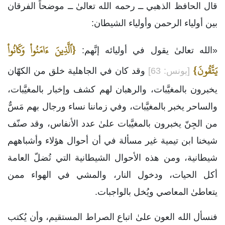
قال الحافظ الذهبي ــ رحمه الله تعالىٰ ــ موضحاً الفرقان
بين أولياء الرحمن وأولياء الشيطان:
{ٱلَّذِينَ ءَامَنُواْ وَكَانُواْ
«الله تعالىٰ يقول في أوليائه إنَّهم:
يَتَّقُونَ}
[يونس: 63]
وقد كان في الجاهلية خلق من الكهّان
يخبرون بالمغيَّبات، والرهبان لهم كشف وإخبار بالمغيَّبات،
والساحر يخبر بالمغيَّبات، وفي زماننا نساء ورجال بهم مَسٌّ
من الجِنّ يخبرون بالمغيَّبات علىٰ عدد الأنفاس، وقد صنّف
شيخنا ابن تيمية غير مسألة في أن أحوال هؤلاء وأشباههم
شيطانية، ومن هذه الأحوال الشيطانية التي تُضلّ العامة
أكل الحيات، ودخول النار، والمشي في الهواء ممن
يتعاطىٰ المعاصي ويُخل بالواجبات.
فنسأل الله العون علىٰ اتباع الصراط المستقيم، وأن يُكتب