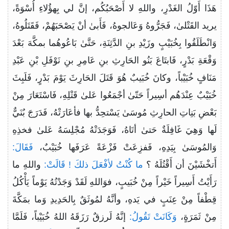
هَذَا أَوّلُ الغَدْرِ، واللهِ لا أَصْحَبُكُم، إنَّ لي بِهؤُلاءِ أُسْوَةً،
يريد القَتْلىٰ، فَجَرُّوهُ وَعَالجوهُ، فَأَبىٰ أنْ يَصْحَبَهُمْ، فَقَتَلُوهُ،
وَانْطَلَقُوا بِخُبَيْبٍ وزَيْدِ بنِ الدَّثِنَةِ، حَتَّىٰ بَاعُوهُما بمكَّهَ بَعْدَ
وَقْعَةِ بَدْرٍ، فَابتَاعَ بَنُو الحَارِثِ بنِ عَامِرِ بنِ نَوْفَلِ بْنِ عَبْدِ
مَنَافٍ خُبَيْباً، وكانَ خُبَيبٌ هُوَ قَتَلَ الحَارِثَ يَوْمَ بَدْرٍ، فَلَبِثَ
خُبَيْبٌ عِنْدَهُم أسِيراً حَتّىٰ أجْمَعُوا عَلىٰ قَتْلِهِ، فَاسْتَعَارَ مِنْ
بَعْضِ بَنِاتِ الحارِثِ مُوسَىٰ يَسْتحِدُّ بها فأعَارَتْهُ، فَدَرَجَ بُنَيٌّ
لَها وَهِيَ غَافِلَةٌ حَتىٰ أتَاهُ، فَوَجَدَتْهُ مُجْلِسَهُ عَلىٰ فخذِهِ
وَالمُوسَىٰ بِيَدِهِ، فَفزِعَتْ فَزْعَةً عَرَفَها خُبَيْبٌ،
فَقَالَ:
أَتخْشَيْنَ أن أَقْتُلَهُ ؟
ما كُنْتُ لأفْعَلَ ذلكَ ! قَالَتْ:
واللهِ ما
رَأَيْتُ أَسِيراً خَيْراً مِنْ خُبَيبٍ، فوَاللهِ لَقَدْ وَجَدْتُهُ يَوْماً يَأْكُلُ
قِطْفاً مِنْ عِنَبٍ في يَدهِ، وأنَّهُ لمُوثَقٌ بِالحَدِيدِ وَما بمَكَّةَ
مِنْ ثَمَرَةٍ،
وَكَانَتْ تَقُولُ:
إنَّهُ لَرزقٌ رَزَقَهُ اللهُ خُبَيْباً، فَلَمَّا