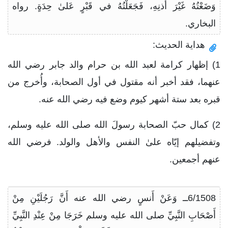
وَضَعْتُهُ غَيْرَ أُذنِهِ، فَجَعَلْتُهُ في قَبْرٍ عَلىٰ حِدَةٍ. رواه
البخاري.
هداية الحديث:
1) إظهار كرامة لعبد الله بن حرام والد جابر رضي الله
عنهما، فقد أخبر أنه مقتول في أول الصحابة، وأُخرج من
قبره بعد ستة أشهر كيوم وضع فيه رضي الله عنه.
2) كمال حبّ الصحابة رسولَ الله صلى الله عليه وسلم،
وتفضيلهم إيّاه علىٰ النفس والأهل والولد. فرضي الله
عنهم أجمعين.
6/1508ــ وَعَنْ أَنسٍ رضي الله عنه أَنَّ رَجُلَيْنِ مِنْ
أَصْحَابِ النَّبِيِّ صلى الله عليه وسلم خَرَجَا مِنْ عِنْدِ النَّبِيِّ