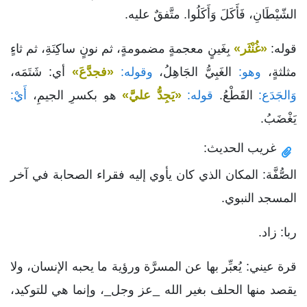
الشّيْطَانِ، فَأَكَلَ وَأَكَلُوا. متَّفقٌ عليه.
قوله:
«غُنْثَر»
بِغَينٍ معجمةٍ مضمومةٍ، ثم نونٍ ساكِنَةِ، ثم ثاءٍ
مثلثةٍ،
وهو:
الغَبِيُّ الجَاهِلُ،
وقوله:
«فجدَّعَ»
أي: شَتَمَه،
وَالجَدَع:
القَطْعُ.
قوله:
«يَجِدُّ عليَّ»
هو بكسرِ الجيمِ،
أَيْ:
يَغْضَبُ.
غريب الحديث:
الصُّفَّة: المكان الذي كان يأوي إليه فقراء الصحابة في آخر
المسجد النبوي.
ربا: زاد.
قرة عيني: يُعبِّر بها عن المسرَّة ورؤية ما يحبه الإنسان، ولا
يقصد منها الحلف بغير الله _عز وجل_، وإنما هي للتوكيد،