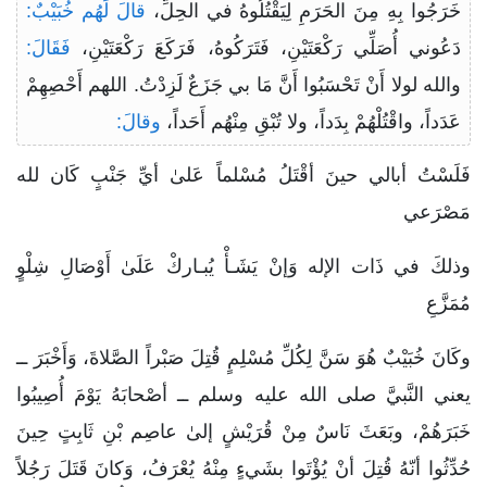
خَرَجُوا بِهِ مِنَ الحَرَمِ لِيَقْتُلُوهُ في الحِلِّ،
قالَ لَهُم خُبَيْبٌ:
دَعُوني أُصَلِّي رَكْعَتَيْنِ، فَتَرَكُوهُ، فَرَكَعَ رَكْعَتَيْنِ،
فَقَالَ:
والله لولا أَنْ تَحْسَبُوا أَنَّ مَا بي جَزَعٌ لَزِدْتُ. اللهم أَحْصِهِمْ
عَدَداً، واقْتُلْهُمْ بِدَداً، ولا تُبْقِ مِنْهُم أَحَداً،
وقالَ:
فَلَسْتُ أبالي حينَ أقْتَلُ مُسْلماً عَلىٰ أيِّ جَنْبٍ كَان لله
مَصْرَعي
وذلكَ في ذَات الإله وَإنْ يَشَـأْ يُبـاركْ عَلَىٰ أَوْصَالِ شِلْوٍ
مُمَزَّعِ
وكَانَ خُبَيْبٌ هُوَ سَنَّ لِكُلِّ مُسْلِمٍ قُتِلَ صَبْراً الصَّلاةَ، وَأَخْبَرَ ــ
يعني النَّبيَّ صلى الله عليه وسلم ــ أصْحابَهُ يَوْمَ أُصِيبُوا
خَبَرَهُمْ، وبَعَثَ نَاسٌ مِنْ قُرَيْشٍ إلىٰ عاصِم بْنِ ثَابِتٍ حِينَ
حُدِّثُوا أنّهُ قُتِلَ أنْ يُؤْتَوا بشَيءٍ مِنْهُ يُعْرَفُ، وَكانَ قَتَلَ رَجُلاً