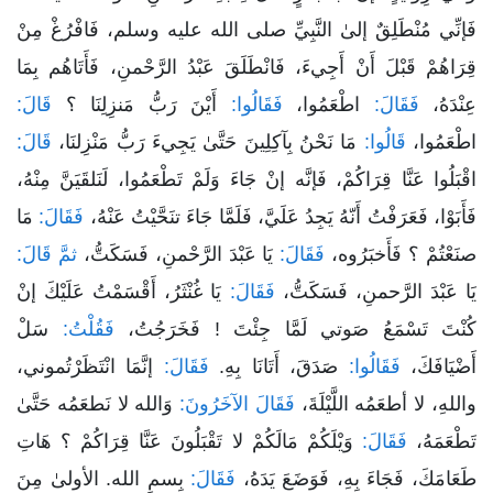
فَإنِّي مُنْطَلِقٌ إلىٰ النَّبِيِّ صلى الله عليه وسلم، فَافْرُغْ مِنْ
قِرَاهُمْ قَبْلَ أَنْ أَجِيءَ، فَانْطَلَقَ عَبْدُ الرَّحْمنِ، فَأَتَاهُم بِمَا
عِنْدَهُ،
فَقَالَ:
اطْعَمُوا،
فَقَالُوا:
أَيْنَ رَبُّ مَنزِلِنَا ؟
قَالَ:
اطْعَمُوا،
قَالُوا:
مَا نَحْنُ بِآكِلِينَ حَتَّىٰ يَجِيءَ رَبُّ مَنْزِلنَا،
قَالَ:
اقْبَلُوا عَنَّا قِرَاكُمْ، فَإنَّه إنْ جَاءَ وَلَمْ تَطْعَمُوا، لَنَلقَيَنَّ مِنْهُ،
فَأَبَوْا، فَعَرَفْتُ أَنّهُ يَجِدُ عَلَيَّ، فَلَمَّا جَاءَ تنَحَّيْتُ عَنْهُ،
فَقَالَ:
مَا
صنَعْتُمْ ؟ فَأَخبَرُوه،
فَقَالَ:
يَا عَبْدَ الرَّحْمنِ، فَسَكَتُّ،
ثمَّ قَالَ:
يَا عَبْدَ الرَّحمنِ، فَسَكَتُّ،
فَقَالَ:
يَا غُنْثَرُ، أَقْسَمْتُ عَلَيْكَ إنْ
كُنْتَ تَسْمَعُ صَوتي لَمَّا جِئْتَ ! فَخَرَجُتُ،
فَقُلْتُ:
سَلْ
أَضْيَافَكَ،
فَقَالُوا:
صَدَقَ، أَتَانَا بِهِ.
فَقَالَ:
إنَّمَا انْتَظَرْتُموني،
واللهِ، لا أطعَمُه اللَّيْلَةَ،
فَقَالَ الآخَرُونَ:
وَالله لا نَطعَمُه حَتَّىٰ
تَطْعَمَهُ،
فَقَالَ:
وَيْلَكُمْ مَالَكُمْ لا تَقْبَلُونَ عَنَّا قِرَاكُمْ ؟ هَاتِ
طَعَامَكَ، فَجَاءَ بِهِ، فَوَضَعَ يَدَهُ،
فَقَالَ:
بِسمِ الله. الأولىٰ مِنَ