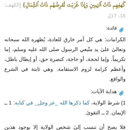
كَهفِهِم ذَاتَ ٱليَمِينِ وَإِذَا غَرَبَت تَّقرِضُهُم ذَاتَ ٱلشِّمَالِ}
[الكهف:
.
16، 17]
فائدة:
الكرامات: هي كل أمر خارق للعادة، يُظهره الله سبحانه
وتعالىٰ علىٰ يد متّبعي الرسول صلى الله عليه وسلم، إما
تكريماً، وإما لحجة، أو حاجة، كنصرة حق، أو إبطال باطل،
وأعظم كرامة لزوم الاستقامة. وهي ثابتة في الشرع
والواقع.
هداية الآيات:
1) شرط الولاية،
كما ذكرها الله _عز وجل_ في كتابه:
1 ــ
الإيمان. 2 ــ التقوىٰ.
فلا يصح أن ننسب إلىٰ شخص الولاية إلا بوجود هذين