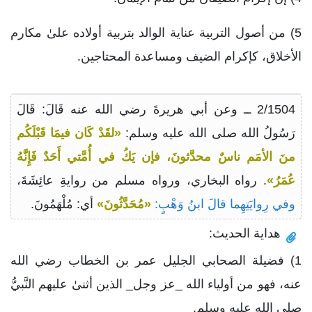
5) من أصول التربية عناية الوالد بتربية أولاده علىٰ مكارم
الأخلاق، كإكرام الضيف ومساعدة المحتاجين.
2/1504 ــ وعن أبي هريرةَ رضي الله عنه قَالَ: قَالَ
رَسُولُ الله صلى الله عليه وسلم:
«لقَدْ كَان فيمَا قَبْلَكُم
منَ الأمَم ناسٌ محدَّثونَ، فإن يَكُ في أُمَّتي أَحَدٌ فَإِنَّهُ
عُمَرُ»
. رواه البخاري، ورواه مسلم من روايةِ عائِشَةَ،
وفي رِوايَتِهِما قالَ ابنُ وَهْبٍ:
«مُحَدَّثُونَ»
أي: مُلْهَمُونَ.
هداية الحديث:
1) فضيلة الصحابي الجليل عمر بن الخطاب رضي الله
عنه، فهو من أولياء الله _عز وجل_ الذين أثنىٰ عليهم النَّبيُّ
صلى الله عليه وسلم.