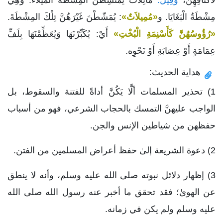
مِشْطَةُ الْبَغَايَا. و
«مُمِيلاَتٌ»
: يُمَشّطْنَ غَيْرَهُنَّ تِلْكَ المِشْطَةَ.
«رُؤُوسُهُنَّ كَأَسْنِمَةِ الْبُخْتِ»
أَيْ: يُكَبِّرْنَهَا وَيُعَظِّمْنَهَا بِلَفِّ
عِمَامَةٍ أَوْ عِصَابَةِ أَوْ نَحْوِه.
هداية الحديث:
1) تحذير المسلمات ألَّا يَكُنَّ أداةً للفتنة والسقوط، بل
الواجب عليهنَّ التمسك بالحجاب الشرعي، فهو من أسباب
حفظهن من شياطين الإنس والجن.
2) دعوة الشريعة إلىٰ حفظ أعراض المسلمين من الفتن.
3) إظهار دلائل نبوته صلى الله عليه وسلم، وأنه لا ينطق
عن الهوىٰ؛ فقد تحقق ما أخبر عنه رسول الله صلى الله
عليه وسلم ولم يكن في زمانه.