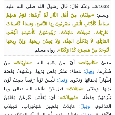
3/1633ــ وعَنْهُ قَالَ: قَالَ رَسُولُ الله صلى الله عليه
وسلم:
«صِنْفَانِ مِنْ أَهْلِ النَّارِ لَمْ أَرَهُمَا: قَوْمٌ مَعَهُمْ
سِيَاطٌ كَأَذْنَابِ الْبَقَرِ، يَضْرِبُونَ بِهَا النَّاسَ، وَنِسَاءٌ كَاسِيَاتٌ
عَارِيَاتٌ، مُمِيلاَتٌ مَائِلاَتٌ، رُؤُوسُهُنَّ كَأَسْنِمَةِ الْبُخْتِ
المَائِلَةِ، لاَ يَدْخُلْنَ الجَنَّةَ، وَلاَ يَجِدْنَ رِيحَهَا، وَإنَّ رِيحَهَا
لَيُوجَدُ مِنْ مَسِيرَةِ كَذَا وَكَذَا»
. رواه مسلم.
معنىٰ
«كاسِيَات»
أَيْ: مِنْ نِعْمَةِ الله.
«عَارِيَاتٌ»
مِنْ
شُكْرِها.
وَقِيلَ:
مَعناهُ: تَسْتُرُ بَعْضَ بَدَنِهَا، وتكْشِفُ بَعْضَهُ
إظْهَاراً لِجَمَالِهَا وَنَحْوِهِ.
وَقِيلَ:
تَلْبَسُ ثَوْباً رَقِيقاً يَصِفُ لَوْنَ
بَدَنِهَا. وَمَعْنَىٰ
«مَائِلاتٌ»
قِيلَ:عَنْ طَاعَةِ الله تعالىٰ ومَا
يَلْزَمُهُنَّ حِفْظُهُ.
«مُمِيلاَتٌ»
: أَيْ: يُعَلِّمْنَ غَيْرَهُنَّ فِعْلَهُنَّ
المَذْمُومَ،
وقِيلَ:
مَائِلاتٌ يَمْشِينَ مُتبَخْتِرَاتٍ، مُمِيلاَتٍ
لأكْتَافِهِنَّ،
وَقِيلَ:
مَائِلاَتٌ يَمْتَشِطْنَ المِشْطَةَ المَيْلاَءَ: وَهِيَ