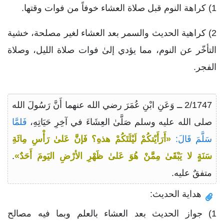
1) كراهة النوم قبل صلاة العشاء خوفاً من فوات وقتها.
2) كراهية الحديث والسمر بعد العشاء لغير مصلحة، خشية
التأخّر عن النوم، مما يؤدي إلىٰ فوات صلاة الليل، وصلاة
الفجر.
2/1747 ــ وَعَنِ ابْنِ عُمَرَ رضي الله عنهما أَنَّ رَسُولَ الله
صلى الله عليه وسلم صَلَّىٰ العِشَاءَ في آخِرِ حَيَاتِهِ،
فَلمَّا
سَلَّمَ قَالَ:
«أَرَأَيْتكُمْ لَيْلَتَكُمْ هذهِ؟ فَإنَّ عَلىٰ رَأْسِ مِائَةِ
سَنَةٍ لا يَبْقَىٰ مِمَّنْ هُوَ عَلىٰ ظَهْرِ الأرْضِ اليَومَ أَحَدٌ»
.
متفقٌ عليه.
هداية الحديث:
1) جواز الحديث بعد العشاء بالعلم وبما فيه مصالح