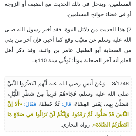
المسلمين، ويدخل في ذلك الحديث مع الضيف أو الزوجة
أو في قضاء حوائج المسلمين.
2) هذا الحديث من دلائل النبوة، فقد أخبر رسول الله صلى
الله عليه وسلم عن مغيَّب وقع كما أخبر، فإن آخر من بقي
من الصحابة أبو الطفيل عامر بن واثلة، وقد ذكر أهل
العلم أنه آخر الصحابة موتاً؛ تُوفِّي سنة 110هـ.
3/1748 ــ وَعَنْ أَنسٍ رضي الله عنه أَنَّهم انْتَظَرُوا النَّبيَّ
صلى الله عليه وسلم، فَجَاءهُمْ قَرِيباً مِنْ شَطْرِ اللَّيْلِ،
فَصَلَّىٰ بِهِم، يَعْني العِشَاءَ،
قَالَ:
ثُمَّ خَطَبَنَا،
فَقَالَ:
«أَلا إنَّ
النَّاسَ قَدْ صَلُّوا، ثُمَّ رَقَدُوا، وَإنَّكُمْ لَنْ تَزَالُوا في صَلاةٍ مَا
انْتَظَرْتُمُ الصَّلاةَ»
. رواه البخاري.