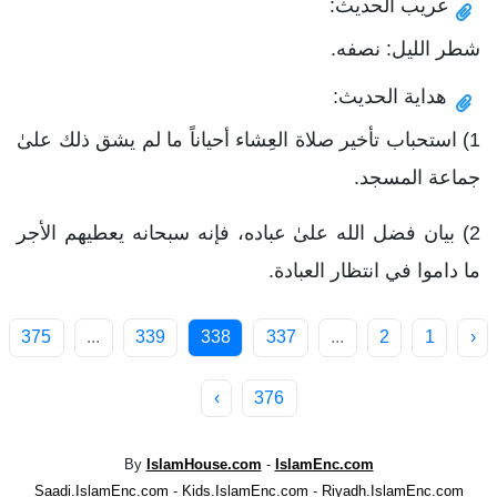
غريب الحديث:
شطر الليل: نصفه.
هداية الحديث:
1) استحباب تأخير صلاة العِشاء أحياناً ما لم يشق ذلك علىٰ
جماعة المسجد.
2) بيان فضل الله علىٰ عباده، فإنه سبحانه يعطيهم الأجر
ما داموا في انتظار العبادة.
375
...
339
338
337
...
2
1
‹
›
376
By
IslamHouse.com
-
IslamEnc.com
Saadi.IslamEnc.com
-
Kids.IslamEnc.com
-
Riyadh.IslamEnc.com