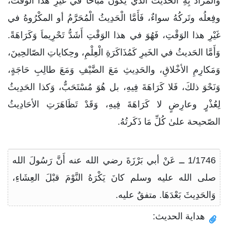
والمرادُ بِهِ الحديثُ الذي يكونُ مُبَاحاً في غيْرِ هذا الوقت،
وفِعلُه وتَركُهُ سواءٌ، فَأَمَّا الْحَدِيثُ الْمُحَرَّمُ أو المكْرُوهُ في
غَيْرِ هذا الوَقْتِ، فَهُوَ في هذا الوَقْتِ أَشَدُّ تَحْرِيماَ وَكَرَاهَةً.
وَأَمَّا الحَديثُ في الخَيرِ كَمُذَاكَرَةِ الْعِلْمِ، وحِكاياتِ الصّالحِينَ،
وَمَكارِمِ الأخْلاقِ، والحَدِيثِ مَعَ الضَّيْفِ وَمَعَ طالِبِ حَاجَةٍ،
وَنَحْوَ ذلكَ، فَلا كَرَاهَةَ فِيهِ، بل هُوَ مُسْتَحَبٌّ، وَكذا الحَدِيثُ
لِعُذْرٍ وعارِضٍ لا كَرَاهَةَ فِيهِ، وَقَدْ تَظَاهَرَتِ الأحَادِيثُ
الصّحيحة علىٰ كُلِّ مَا ذَكَرتُهُ.
1/1746 ــ عَنْ أبي بَرْزَةَ رضي الله عنه أَنَّ رَسُولَ الله
صلى الله عليه وسلم كانَ يَكْرَهُ النَّوْمَ قبْلَ العِشَاءِ،
وَالحَدِيثَ بَعْدَهَا. متفقٌ عليه.
هداية الحديث: