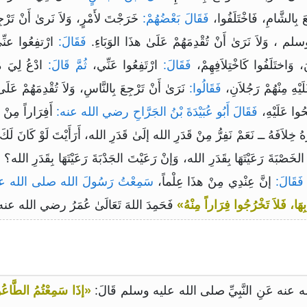
عَ بِالشَّامِ، فَاخْتَلَفُوا،
فَقَالَ بَعْضُهُمْ:
خَرَجْتَ لأَمْرٍ، وَلاَ نَرىٰ أَنْ تَرْجِ
َلاَ نَرَىٰ أَنْ تُقْدِمَهُمْ عَلَىٰ هذَا الوَبَاءِ.
فَقَالَ:
ارْتفِعُوا عنِّ
َاختَلَفُوا كَاخْتِلاَفِهِمْ،
فَقَالَ:
ارْتَفِعُوا عَنِّي،
ثُمَّ قَالَ:
ادْعُ لِيَ مَ
َيْهِ مِنْهُمْ رَجُلاَنِ،
فَقَالُوا:
نَرَىٰ أَنْ تَرْجِعَ بِالنَّاسِ، وَلاَ تُقْدِمَهُمْ عَلَىٰ
وا عَلَيْهِ،
فَقَالَ أَبُو عُبَيْدَةَ بْنُ الجَرَّاحِ رضي الله عنه:
أَفِرَاراً مِنْ 
ْرَهُ خِلاَفَهُ ــ نَعَمْ نَفِرُّ مِنْ قَدَرِ الله إلَىٰ قَدَرِ الله، أَرَأَيْتَ لَوْ كَانَ لَك
َصْبَةَ رَعَيْتَهَا بِقَدَرِ الله، وَإنْ رَعَيْتَ الجَدْبَةَ رَعَيْتَهَا بِقَدَرِ الله؟
ق
َقَالَ:
إنَّ عِنْدِي مِنْ هذَا عِلْماً،
سَمِعْتُ رَسُولَ الله صلى الله عل
 بِهَا، فَلاَ تَخْرُجُوا فِرَاراً مِنْهُ»
فَحَمِدَ اللهَ تَعَالَىٰ عُمَرُ رضي الله عن
«إذَا سَمِعْتُمُ الطَّاعُون