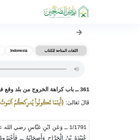
اللغات المتاحة للكتاب
Indonesia
361 ــ باب كراهة الخروج من بلد وقع فيها البلاء فراراً منه وكراهة القدوم عليه
{أَينَمَا تَكُونُواْ يُدرِككُّمُ ٱلمَوتُ و
قَالَ تَعَالىٰ:
1/1791 ــ وَعَنِ ابْنِ عَبَّاسٍ رضي الله ع
عُبَيْدَةَ بْنُ الْجَرَّاحِ وَأَصحَابُهُ ــ فَأَخْبَرُوهُ 