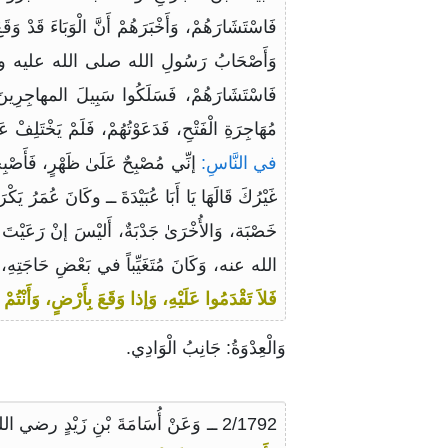
فَاسْتَشَارَهُمْ، وَأَخْبَرَهُمْ أَنَّ الْوَبَاءَ قَدْ وَقَ
وَأَصْحَابُ رَسُولِ الله صلى الله عليه وسلم ، و
فَاسْتَشَارَهُمْ، فَسَلَكُوا سَبِيلَ المهاجِرِينَ، و
مُهَاجِرَةِ الْفَتْحِ، فَدَعَوْتُهُمْ، فَلَمْ يَخْتَلِفْ عَل
في النَّاسِ:
إنِّي مُصْبِحٌ عَلَىٰ ظَهْرٍ، فَأَصْبِحُ
غَيْرُكَ قَالَهَا يَا أَبَا عُبَيْدَةَ ــ وكَانَ عُمَرُ يَك
خَصْبَة، وَالأُخْرَىٰ جَدْبَةٌ، أَليْسَ إنْ رَعَيْتَ الخ
الله عنه، وَكَانَ مُتَغَيِّباً في بَعْضِ حَاجَتِهِ،
ف
فَلاَ تَقْدَمُوا عَلَيْهِ، وَإذا وَقَعَ بِأَرْضٍ، وَأَنْتُمْ
وَالْعِدْوَةُ: جَانِبُ الْوَادِي.
2/1792 ــ وَعَنْ أُسَامَةَ بْنِ زَيْدٍ رضي الله عنه عَنِ النَّبِيِّ صلى الله عليه وسلم قَالَ: