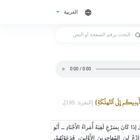
العربية
ِأَيدِيكُم إِلَى ٱلتَّهلُكَةِ}
[البقرة: 195]
.
َانَ بِسَرْغٍ لَقِيَهُ أُمَراءُ الأَجْنَادِ ــ أَبُو
ُ لِيَ المُهَاجِرِينَ الأَوَّلِينَ، فَدَعَوْتُهُمْ،