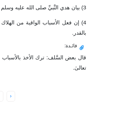
3) بيان هدي النَّبيِّ صلى الله عليه وسلم ألا يُقدم العبد علىٰ ما فيه الهلكة والضرر عليه أو علىٰ غيره.
4) إن فعل الأسباب الواقية من الهلا
بالقدر.
فائـدة:
قال بعض السَّلف: ترك الأخذ بالأسباب 
تعالىٰ.
‹