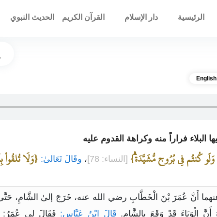
الرئيسية
دار الإسلام
القرآن الكريم
الحديث النبوي
English
َلَو كُنتُم فِي بُرُوج مُّشَيَّدَةۗ}
{وَلَا تُلقُواْ ب
[النساء: 78]
،
وقَالَ تَعَالىٰ:
نهما أَنَّ عُمَرَ بْنَ الْخَطَّابِ رضي الله عنه، خَرَجَ إلىٰ الشَّامِ، حَتَّىٰ إذَا ك
أَنَّ الْوَبَاءَ قَدْ وَقَعَ بِالشَّامِ.
قَالَ ابْنُ عَبَّاسٍ:
فَقَالَ لِي عُمَرُ: ادْع