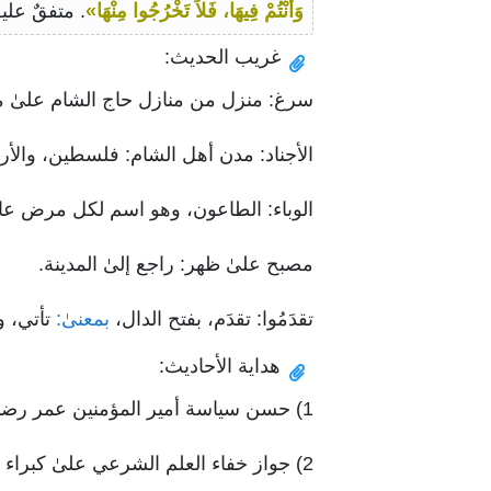
وَأَنْتُمْ فِيهَا، فَلاَ تَخْرُجُوا مِنْهَا»
. متفقٌ عليه
غريب الحديث:
سرغ: منزل من منازل حاج الشام علىٰ مس
الأجناد: مدن أهل الشام: فلسطين، وال
الوباء: الطاعون، وهو اسم لكل مرض عا
مصبح علىٰ ظهر: راجع إلىٰ المدينة.
تقدَمُوا: تقدَم، بفتح الدال،
بمعنىٰ:
تأتي، وت
هداية الأحاديث:
1) حسن سياسة أمير المؤمنين عمر رضي الله عنه؛ إذ كان يأخذ المشورة من أهل الهدىٰ والرشد.
2) جواز خفاء العلم الشرعي علىٰ كبراء الناس، ويعلمه من دونهم.