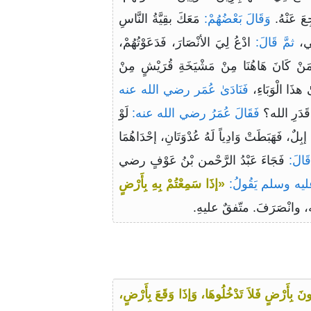
عَ عَنْهُ.
وَقَالَ بَعْضُهُمْ:
مَعَكَ بقِيَّةُ النَّاسِ
ي،
ثمَّ قَالَ:
ادْعُ لِيَ الأنْصَارَ، فَدَعَوْتُهُمْ،
نْ كَانَ هَاهُنَا مِنْ مَشْيَخَةِ قُرَيْشٍ مِنْ
 هذَا الْوَبَاءِ،
فَنَادَىٰ عُمَر رضي الله عنه
قَدَرِ الله؟
فَقَالَ عُمَرُ رضي الله عنه:
لَوْ
َ إبِلٌ، فَهَبَطَتْ وَادِياً لَهُ عُدْوَتَانِ، إحْدَاهُمَا
َالَ:
فَجَاءَ عَبْدُ الرَّحْمن بْنُ عَوْفٍ رضي
يه وسلم يَقُولُ:
«إذَا سَمِعْتُمْ بِهِ بِأَرْضٍ
ه، وانْصَرَفَ. متّفقٌ عليهِ.
َ بِأَرْضٍ فَلاَ تَدْخُلُوهَا، وَإذَا وَقَعَ بِأَرْضٍ،