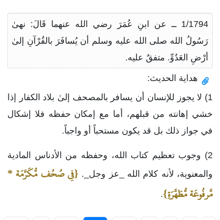
1/1794 ــ عن ابنِ عُمَرَ رضي الله عنهما قَالَ: نهىٰ
رَسُولُ الله صلى الله عليه وسلم أن يُسافَرَ بالقُرْآنِ إلىٰ
أرْضِ العَدُوِّ. متفقٌ عليه.
هداية الحديث:
1) لا يجوز للإنسان أن يسافر بالمصحف إلىٰ بلاد الكفار إذا
خشي إهانته من قبلهم، أما مع إمكان حفظه فلا إشكال
في جواز ذلك بل قد يكون مستحباً أو واجباً.
2) وجوب تعظيم كتاب الله، وحفظه من الأدناس المادية
{فِي صُحُف مُّكَرَّمَة *
والمعنوية، لأنه كلام الله _عز وجل_.
مَّرفُوعَة مُّطَهَّرَةِ}
.