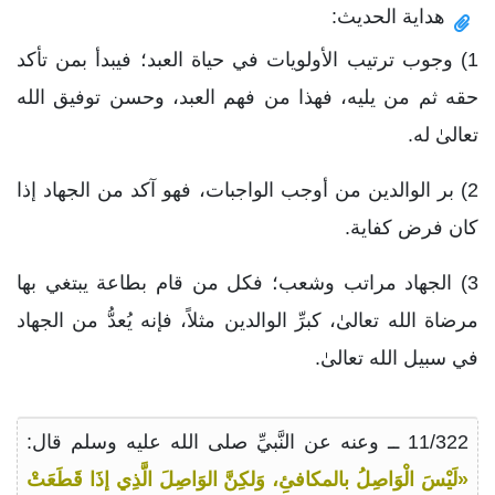
هداية الحديث:
1) وجوب ترتيب الأولويات في حياة العبد؛ فيبدأ بمن تأكد
حقه ثم من يليه، فهذا من فهم العبد، وحسن توفيق الله
تعالىٰ له.
2) بر الوالدين من أوجب الواجبات، فهو آكد من الجهاد إذا
كان فرض كفاية.
3) الجهاد مراتب وشعب؛ فكل من قام بطاعة يبتغي بها
مرضاة الله تعالىٰ، كبرِّ الوالدين مثلاً، فإنه يُعدُّ من الجهاد
في سبيل الله تعالىٰ.
11/322 ــ وعنه عن النَّبيِّ صلى الله عليه وسلم قال:
«لَيْسَ الْوَاصِلُ بالمكافئِ، وَلكِنَّ الوَاصِلَ الَّذِي إذَا قَطَعَتْ