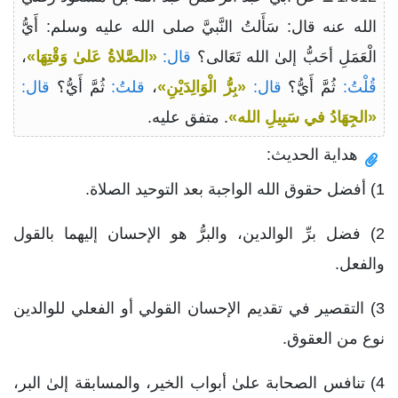
الله عنه قال: سَأَلتُ النَّبيَّ صلى الله عليه وسلم: أَيُّ
الْعَمَلِ أحَبُّ إلىٰ الله تَعَالى؟
قال:
«الصَّلاةُ عَلىٰ وَقْتِهَا»
،
قُلْتُ:
ثُمَّ أَيُّ؟
قال:
«بِرُّ الْوَالِدَيْنِ»
،
قلتُ:
ثُمَّ أَيُّ؟
قال:
«الجِهَادُ في سَبِيلِ الله»
. متفق عليه.
هداية الحديث:
1) أفضل حقوق الله الواجبة بعد التوحيد الصلاة.
2) فضل برِّ الوالدين، والبرُّ هو الإحسان إليهما بالقول
والفعل.
3) التقصير في تقديم الإحسان القولي أو الفعلي للوالدين
نوع من العقوق.
4) تنافس الصحابة علىٰ أبواب الخير، والمسابقة إلىٰ البر،