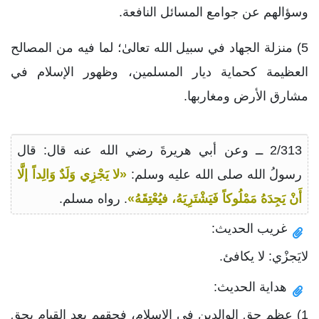
وسؤالهم عن جوامع المسائل النافعة.
5) منزلة الجهاد في سبيل الله تعالىٰ؛ لما فيه من المصالح
العظيمة كحماية ديار المسلمين، وظهور الإسلام في
مشارق الأرض ومغاربها.
2/313 ــ وعن أبي هريرةَ رضي الله عنه قال: قال
رسولُ الله صلى الله عليه وسلم:
«لا يَجْزِي وَلَدٌ وَالِداً إلَّا
أَنْ يَجِدَهُ مَمْلُوكاً فَيَشْتَرِيَهُ، فيُعْتِقَهُ»
. رواه مسلم.
غريب الحديث:
لايَجزْي: لا يكافئ.
هداية الحديث:
1) عظم حق الوالدين في الإسلام، فحقهم بعد القيام بحق