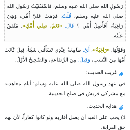
رَسُولِ الله صلى الله عليه وسلم، فاسْتَفَتَيْتُ رَسُولَ الله
صلى الله عليه وسلم،
قُلْتُ:
قَدِمَتْ عَلَيَّ أُمِّي، وَهِيَ
رَاغِبَةٌ، أَفَأَصِلُ أُمِّي ؟
قَالَ:
«نَعَمْ، صِلي أُمَّكِ»
. مُتَّفَقٌ
عَلَيْه.
وَقَوْلُهَا:
«رَاغِبَةٌ»
،
أَيْ:
طَامِعَةٌ عِنْدِي تَسْأَلُني شَيْئاً، قِيلَ كَانَتْ
أُمَّهَا مِنَ النَّسَبِ،
وَقِيلَ:
مِنَ الرَّضَاعَةِ، وَالصَّحِيحُ الأَوَّلُ.
غريب الحديث:
في عهد رسول الله صلى الله عليه وسلم: أيام معاهدته
مع مشركي قريش في صلح الحديبية.
هداية الحديث:
1) يجب علىٰ العبد أن يصل أقاربه ولو كانوا كفاراً، لأن لهم
حق القرابة.