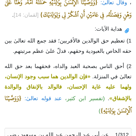
{وَوَصَّيۡنَا ٱلۡإِنسَٰنَ بِوَٰلِدَيۡهِ حَمَلَتۡهُ أُمُّهُۥ وَهۡنًا عَلَىٰ
،
وقال تعالىٰ:
وَهۡنٖ وَفِصَٰلُهُۥ فِي عَامَيۡنِ أَنِ ٱشۡكُرۡ لِي وَلِوَٰلِدَيۡكَ}
[لقمان: 14]
.
هداية الآيات:
1) تعظيم حق الوالدين فالأقربين؛ فقد جمع الله تعالىٰ بين
حقه الخاص بالعبودية وحقهم، فدلّ علىٰ عظم مرتبتهم.
2) أحق الناس بصحبة العبد والداه، فحقهما بعد حق الله
تعالىٰ في المنزلة.
«فإن الوالدين هما سبب وجود الإنسان،
ولهما عليه غاية الإحسان، فالوالد بالإنفاق والوالدة
{وَوَصَّيۡنَا
بالإشفاق»
.
(تفسير ابن كثير،
عند قوله تعالىٰ:
ٱلۡإِنسَٰنَ بِوَٰلِدَيۡهِ}
)
1/312 ــ عن أبي عبد الرحمن عبد الله بن مسعود رضي