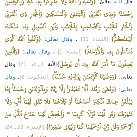
{وَٱعۡبُدُواْ ٱللَّهَ وَلَا تُشۡرِكُواْ بِهِۦ شَيۡ‍ٔٗاۖ وَبِٱلۡوَٰلِدَيۡنِ
قال الله تعالىٰ:
إِحۡسَٰنٗا وَبِذِي ٱلۡقُرۡبَىٰ وَٱلۡيَتَٰمَىٰ وَٱلۡمَسَٰكِينِ وَٱلۡجَارِ ذِي ٱلۡقُرۡبَىٰ
وَٱلۡجَارِ ٱلۡجُنُبِ وَٱلصَّاحِبِ بِٱلۡجَنۢبِ وَٱبۡنِ ٱلسَّبِيلِ وَمَا مَلَكَتۡ
أَيۡمَٰنُكُمۡۗ}
{وَٱتَّقُواْ ٱللَّهَ ٱلَّذِي
[النساء: 36]
،
وقال تعالىٰ:
تَسَآءَلُونَ بِهِۦ وَٱلۡأَرۡحَامَۚ}
{وَٱلَّذِينَ
[النساء: 1]
،
وقال تعالىٰ:
يَصِلُونَ مَآ أَمَرَ ٱللَّهُ بِهِۦٓ أَن يُوصَلَ}
الآية
[الرعد: 21]
وقال
{وَوَصَّيۡنَا ٱلۡإِنسَٰنَ بِوَٰلِدَيۡهِ حُسۡنٗاۖ}
تعالىٰ:
[العنكبوت: 8]
،
وقال
{وَقَضَىٰ رَبُّكَ أَلَّا تَعۡبُدُوٓاْ إِلَّآ إِيَّاهُ وَبِٱلۡوَٰلِدَيۡنِ إِحۡسَٰنًاۚ إِمَّا
تعالىٰ:
يَبۡلُغَنَّ عِندَكَ ٱلۡكِبَرَ أَحَدُهُمَآ أَوۡ كِلَاهُمَا فَلَا تَقُل لَّهُمَآ أُفّٖ وَلَا
تَنۡهَرۡهُمَا وَقُل لَّهُمَا قَوۡلٗا كَرِيمٗا * وَٱخۡفِضۡ لَهُمَا جَنَاحَ ٱلذُّلِّ مِنَ
ٱلرَّحۡمَةِ وَقُل رَّبِّ ٱرۡحَمۡهُمَا كَمَا رَبَّيَانِي صَغِيرٗا}
[الإسراء: 23 ـ 24]