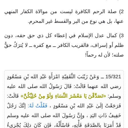
2) صلة الرحم الكافرة ليست من موالاة الكفار المنهي
عنها، بل هي نوع من البر والقسط غير المحرم.
3) كمال عدل الإسلام في إعطاء كل ذي حق حقه، دون
ظلم أو إسراف، فالقريب الكافر ــ مع كفره ــ لا يُترَكُ حقُّ
صلته؛ لأن له رحماً!
15/321 ــ وَعَنْ زَيْنَبَ الثَّقَفِيّةِ امْرَأَةِ عَبْدِ الله بْنِ مَسْعُودٍ
رضي الله عنهما قَالَتْ: قَالَ رَسُولُ الله صلى الله عليه
وسلم:
«تَصَدَّقْنَ يَا مَعْشَرَ النِّسَاءِ وَلَوْ مِنْ حُلِيِّكُنَّ»
قَالَتْ:
فَرَجَعْتُ إلَىٰ عَبْدِ الله بْنِ مَسْعُودٍ ،
فَقُلْتُ لَهُ:
إنَّكَ رَجُلٌ
خَفِيفُ ذَاتِ اليَدِ ، وإِنَّ رَسُولَ الله صلى الله عليه وسلم
قَدْ أَمَرَنَا بِالصَّدَقَةِ فَأْتِهِ، فَاسْأَلْهُ، فَإِن كَانَ ذلِكَ يُجْزِىءُ