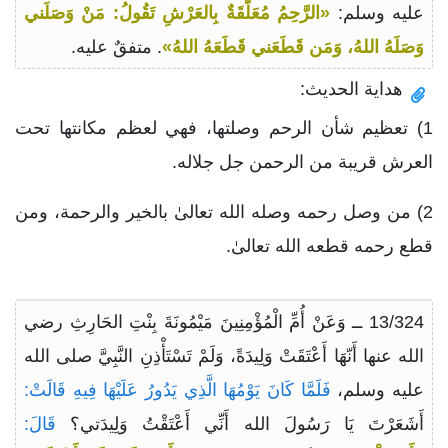
عليه وسلم:
«الرَّحِمُ مُعَلَّقَةٌ بِالعَرْشِ تَقُولُ: مَنْ وَصَلَني
وَصَلَهُ اللهُ، وَمَن قَطَعَني قَطَعَهُ اللهُ»
. متفقٌ عليه.
هداية الحديث:
1) تعظيم شأن الرحم وصلتها، فهي لعظم مكانتها تحت
العرش قريبة من الرحمن جل جلاله.
2) من وصل رحمه وصله الله تعالىٰ بالخير والرحمة، ومن
قطع رحمه قطعه الله تعالىٰ.
13/324 ــ وَعَنْ أُمِّ الْمُؤْمِنِينَ مَيْمُونَةَ بِنْتِ الحَارِثِ رضي
الله عنها أَنّهَا أَعْتَقَتْ وَلِيدَةً، وَلَمْ تَسْتَأْذِنِ النَّبِيَّ صلى الله
عليه وسلم،
فَلَمَّا كَانَ يَوْمُهَا الَّذِي يَدُورُ عَلَيْهَا فِيهِ قَالَتْ:
أَشَعَرْتَ يَا رَسُولَ الله أَنِّي أَعْتَقْتُ وَلِيدَتي؟
قَالَ: