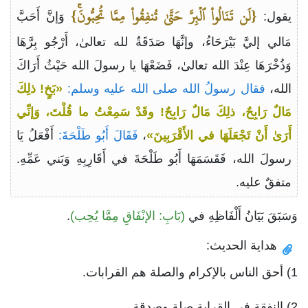
{لَن تَنَالُواْ ٱلۡبِرَّ حَتَّىٰ تُنفِقُواْ مِمَّا تُحِبُّونَۚ}
يقول:
وَإنَّ أَحَبَّ
مَالي إليَّ بَيْرَحَاءُ، وإنَّهَا صَدَقَةٌ لله تعالىٰ، أَرْجُو بِرَّهَا
وَذُخْرَهَا عِنْدَ الله تعالىٰ، فَضَعْهَا يا رسولَ الله حَيْثُ أَرَاكَ
الله،
فقال رسولُ الله صلى الله عليه وسلم:
«بَخٍ! ذلِكَ
مَالٌ رَابِحٌ، ذلِكَ مَالٌ رَابِحٌ! وقَدْ سَمِعْتُ ما قُلْتَ، وَإنِّي
أَرَىٰ أَنْ تَجْعَلَهَا في الأَقْرَبِينَ»
،
فَقَالَ أَبُو طَلْحَةَ:
أَفْعَلُ يَا
رسولَ الله، فَقَسَمَهَا أَبُو طَلْحَةَ في أَقَارِبِهِ وَبَني عَمِّهِ.
متفقٌ عليه.
وَسَبَقَ بَيَانُ أَلْفَاظِهِ في
(بَابِ: الإنْفَاقِ مِمَّا يُحِب)
.
هداية الحديث:
1) أحق الناس بالإكرام والصلة هم القرابات.
2) النفقة في القرابة صلة وصدقة.