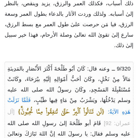
ذلك أسباب، فكذلك العمر والرزق، يزيد وينقص، بالنظر
إلىٰ أسبابه. ولذلك وردت الآثار بالدعاء بطول العمر وسعة
الرزق، فيا مَن حرصت علىٰ طول العمر مع بسط الرزق،
سارع إلىٰ تقوىٰ الله تعالىٰ وصلة الأرحام، فهذا خير سبيل
إلىٰ ذلك.
9/320 ــ وعنه قال: كَانَ أبُو طَلْحَةَ أَكْثَرَ الأَنْصَارِ بالمَدِينَةِ
مَالاً مِنْ نَخْلٍ، وكَانَ أحَبُّ أَمْوَالِهِ إلَيْهِ بيْرَحَاءَ، وكَانَتْ
مُسْتَقْبِلَةَ المَسْجِدِ، وكَانَ رسولُ الله صلى الله عليه
وسلم يَدْخُلُهَا، ويَشْرَبُ مِنْ مَاءٍ فِيها طَيِّبٍ،
فَلَمَّا نَزَلَتْ
{لَن تَنَالُواْ ٱلۡبِرَّ حَتَّىٰ تُنفِقُواْ مِمَّا تُحِبُّونَۚ}
هَذِهِ الآيَةُ:
[آل
عمران: 92]
قَامَ أبو طَلْحَةَ إلىٰ رسولِ الله صلى الله
عليه وسلم فقال: يا رسولَ الله إنَّ اللهَ تَبَارَكَ وتعالىٰ