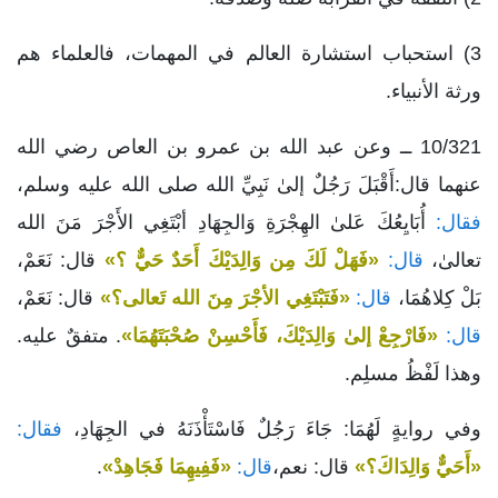
3) استحباب استشارة العالم في المهمات، فالعلماء هم
ورثة الأنبياء.
10/321 ــ وعن عبد الله بن عمرو بن العاص رضي الله
عنهما قال:أَقْبَلَ رَجُلٌ إلىٰ نَبِيِّ الله صلى الله عليه وسلم،
فقال:
أُبَايِعُكَ عَلىٰ الهِجْرَةِ وَالجِهَادِ أبْتَغِي الأَجْرَ مَنَ الله
تعالىٰ،
قال:
«فَهَلْ لَكَ مِن وَالِدَيْكَ أَحَدٌ حَيٌّ ؟»
قال: نَعَمْ،
بَلْ كِلاهُمَا،
قال:
«فَتَبْتَغِي الأجْرَ مِنَ الله تَعالى؟»
قال: نَعَمْ،
قال:
«فَارْجِعْ إلىٰ وَالِدَيْكَ، فَأَحْسِنْ صُحْبَتَهُمَا»
. متفقٌ عليه.
وهذا لَفْظُ مسلِم.
وفي روايةٍ لَهُمَا: جَاءَ رَجُلٌ فَاسْتَأْذَنَهُ في الجِهَادِ،
فقال:
«أَحَيٌّ وَالِدَاكَ؟»
قال: نعم،
قال:
«فَفِيهِمَا فَجَاهِدْ»
.