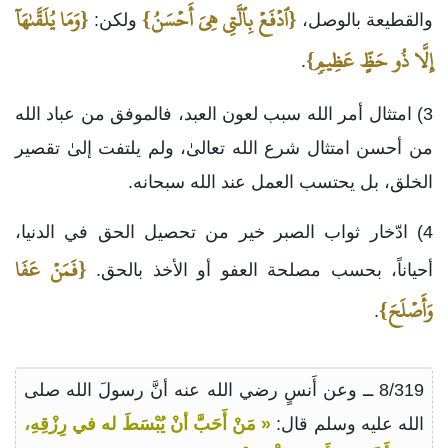
{ٱدۡفَعۡ بِٱلَّتِي هِيَ أَحۡسَنُ}
{وَمَا يُلَقَّىٰهَآ
والقطيعة بالوصل،
ولكن:
إِلَّا ذُو حَظٍّ عَظِيمٖ}
.
3) امتثال أمر الله سبب لعون العبد، فالموفق من عباد الله
من أحسن امتثال شرع الله تعالىٰ، ولم يلتفت إلىٰ تقصير
الخلق، بل يحتسب العمل عند الله سبحانه.
4) ادّخار ثواب الصبر خير من تحصيل الحق في الدنيا،
{فَمَنۡ عَفَا
أحياناً، بحسب مصلحة العفو أو الأخذ بالحق.
وَأَصۡلَحَ}
.
8/319 ــ وعن أَنسٍ رضي الله عنه أنَّ رسولَ الله صلى
الله عليه وسلم قال:
« مَنْ أَحَبَّ أنْ يُبْسَطَ له في رِزْقِهِ،