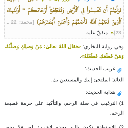
تَوَلَّيۡتُمۡ أَن تُفۡسِدُواْ فِي ٱلۡأَرۡضِ وَتُقَطِّعُوٓاْ أَرۡحَامَكُمۡ * أُوْلَٰٓئِكَ
ٱلَّذِينَ لَعَنَهُمُ ٱللَّهُ فَأَصَمَّهُمۡ وَأَعۡمَىٰٓ أَبۡصَٰرَهُمۡ}
[محمد: 22 ـ
23]
»
. متفقٌ عليه.
وفي رواية للبخاري:
«فقال اللهُ تعالىٰ: مَنْ وَصلِكِ وَصَلْتُهُ،
وَمَنْ قَطَعَكِ قَطَعْتُهُ»
.
غريب الحديث:
العائذ: الملتجئ إليك والمستعين بك.
هداية الحديث:
1) الترغيب في صلة الرحم، والتأكيد علىٰ حرمة قطيعة
الرحم.
2) الاستعاذة تكون بالله وحده لاشريك له، فلا يجوز