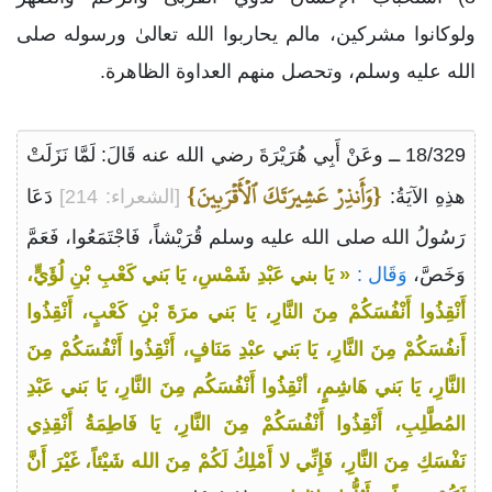
ولوكانوا مشركين، مالم يحاربوا الله تعالىٰ ورسوله صلى
الله عليه وسلم، وتحصل منهم العداوة الظاهرة.
18/329 ــ وعَنْ أَبِي هُرَيْرَةَ رضي الله عنه قَالَ: لَمَّا نَزَلَتْ
{وَأَنذِرۡ عَشِيرَتَكَ ٱلۡأَقۡرَبِينَ}
هذِهِ الآيَةُ:
[الشعراء: 214]
دَعَا
رَسُولُ الله صلى الله عليه وسلم قُرَيْشاً، فَاجْتَمَعُوا، فَعَمَّ
وَخَصَّ،
وَقَال :
« يَا بني عَبْدِ شَمْسِ، يَا بَني كَعْبِ بْنِ لُؤَيٍّ،
أَنْقِذُوا أَنْفُسَكُمْ مِنَ النَّارِ، يَا بَني مرَةَ بْنِ كَعْبٍ، أَنْقِذُوا
أَنفُسَكُمْ مِنَ النَّارِ، يَا بَني عبْدِ مَنَافٍ، أَنْقِذُوا أَنْفُسَكُمْ مِنَ
النَّارِ، يَا بَني هَاشِمٍ، أنْقِذُوا أَنْفُسَكُم مِنَ النَّارِ، يَا بَني عَبْدِ
المُطَّلِبِ، أَنْقِذُوا أَنْفُسَكُمْ مِنَ النَّارِ، يَا فَاطِمَةُ أَنْقِذِي
نَفْسَكِ مِنَ النَّارِ، فَإِنِّي لا أَمْلِكُ لَكُمْ مِنَ الله شَيْئاً، غَيْرَ أَنَّ