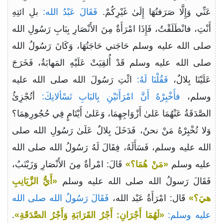
عَنِّي وَإِلَّا صَرَفتُهَا إِلَىٰ غَيْرِكُمْ.
فَقَالَ عَبْدُ الله:
بلِ ائتِهِ
أَنْتِ، فانْطَلَقْتُ، فَإِذَا امْرَأَةٌ مِنَ الأَنْصَارِ بِبَابِ رَسُولِ الله
صلى الله عليه وسلم حَاجَتي حَاجَتُهَا، وَكَانَ رَسُولُ الله
صلى الله عليه وسلم قَدْ أُلقِيَتْ عَلَيْهِ المَهابَةُ، فَخَرَجَ
عَلَيْنَا بِلالٌ،
فَقُلْنَا لَهُ:
ائْتِ رَسُولَ الله صلى الله عليه
وسلم،
فأَخْبِرْهُ أَنَّ امْرَأَتَيْنِ بِالبَابِ تَسْألانِكَ:
أتُجْزِئُ
الصَّدَقَةُ عَنْهُمَا عَلىٰ أَزْوَاجِهِمَا، وَعَلىٰ أَيْتَامٍ فِي حُجُورِهِمَا؟
وَلا تُخْبِرْهُ مَنْ نحنُ، فَدَخَلَ بِلالٌ عَلَىٰ رَسُولِ الله صلى
الله عليه وسلم، فَسَأَلَهُ، فِقَالَ لَهُ رَسُولُ الله صلى الله
عليه وسلم
«مَنْ هُمَا؟»
قَالَ: امْرأةٌ مِنَ الأَنْصَارِ وَزَيْنَبُ،
فَقَالَ رَسولُ الله صلى الله عليه وسلم
«أَيُّ الزَّيَانِبِ
هيَ؟»
قَال: امْرَأَةُ عَبْد الله،
فَقَالَ رَسُولُ الله صلى الله
عليه وسلم:
«لَهُمَا أَجْرَانِ: أَجْرُ القَرَابَةِ وَأَجْرُ الصَّدَقَةِ»
.