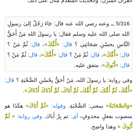
القرآن المنزل، والحديث المتقدم مثال علىٰ ذلك.
5/316 ــ وعنه رضي الله عنه قال: جَاءَ رَجُلٌ إلىٰ رسولِ
الله صلى الله عليه وسلم فقال: يا رسولَ الله مَنْ أَحَقُّ
النَّاسِ بحسْنِ صَحَابَتِي ؟
قال:
«أُمُّكَ»
،
قال:
ثُمَّ مَنْ ؟
قال:
«أُمُّكَ»
،
قال:
ثُمَّ مَنْ ؟
قال:
«أُمُّكَ»
،
قال:
ثُمَّ مَنْ ؟
قال:
«أَبُوكَ»
. متفق عليه.
وفي رواية: يا رسولَ الله، مَنْ أَحَقُّ بِحُسْنِ الصُّحْبَةِ ؟
قال:
«أُمُّكَ، ثُمَّ أُمُّكَ، ثُمَّ أُمُّكَ، ثُمَّ أَبَاكَ، ثُمَّ أَدْنَاكَ أَدْنَاكَ»
.
«وَالصَّحَابَةُ»
بمعنى: الصُّحْبَةِ.
وقوله:
«ثُمَّ أَبَاكَ»
هكَذَا هو
منصوب بفعلٍ محذوفٍ،
أي:
ثم بِرَّ أَباك.
وفي رواية:
« ثُمَّ
أَبُوكَ »
وهذا واضِح.