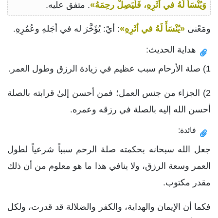
وَيُنْسَأَ لَهُ في أَثَرِهِ، فَلْيَصِلْ رحِمَهُ»
. متفق عليه.
ومَعْنىٰ
«يُنْسَأَ لَهُ في أثَرِهِ»
: أيْ: يُؤَخَّرَ له في أجَلهِ وعُمُرِهِ.
هداية الحديث:
1) صلة الأرحام سبب عظيم في زيادة الرزق وطول العمر.
2) الجزاء من جنس العمل؛ فمن أحسن إلىٰ قرابته بالصلة
أحسن الله إليه بالصلة في رزقه وعمره.
فائدة:
جعل الله سبحانه بحكمته صلة الرحم سبباً شرعياً لطول
العمر وسعة الرزق، ولا ينافي هذا ما هو معلوم من أن ذلك
مقدر مكتوب.
فكما أن الإيمان والهداية، والكفر والضلالة قد قدرت، ولكل