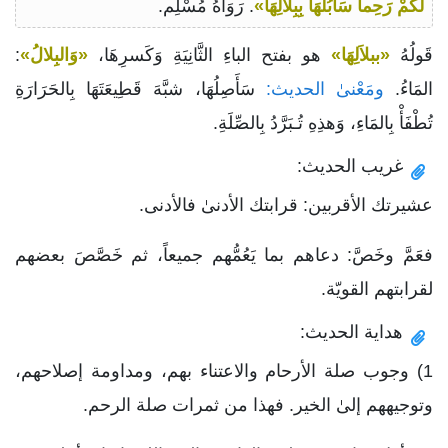
لَكُمْ رَحِماً سَأَبُلُّهَا بِبِلالِهَا»
. رَوَاهُ مُسْلِم.
قَولُهُ
«ببلاَلِهَا»
هو بفتح الباءِ الثَّانِيَةِ وَكَسرِهَا،
«وَالبِلالُ»
:
المَاءُ.
ومَعْنىٰ الحديث:
سَأَصِلُهَا، شبَّهَ قَطِيعَتَهَا بِالحَرَارَةِ
تُطْفَأْ بِالمَاءِ، وَهذِهِ تُـبَرَّدُ بِالصِّلَةِ.
غريب الحديث:
عشيرتك الأقربين: قرابتك الأدنىٰ فالأدنى.
فعَمَّ وخَصَّ: دعاهم بما يَعُمُّهم جميعاً، ثم خَصَّصَ بعضهم
لقرابتهم القويّة.
هداية الحديث:
1) وجوب صلة الأرحام والاعتناء بهم، ومداومة إصلاحهم،
وتوجيههم إلىٰ الخير. فهذا من ثمرات صلة الرحم.