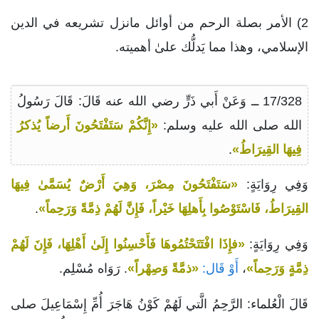
2) الأمر بصلة الرحم من أوائل مانزل تشريعه في الدين
الإسلامي، وهذا مما يَدلُّك علىٰ أهميته.
17/328 ــ وَعَنْ أَبي ذَرٍّ رضي الله عنه قَالَ: قَالَ رَسُولُ
الله صلى الله عليه وسلم:
«إِنَّكُمْ سَتَفْتَحُونَ أَرضاً يُذكرُ
فِيهَا القِيرَاطُ»
.
وَفِي رِوَايَةٍ:
«سَتَفْتَحُونَ مِصْرَ، وَهِيَ أَرْضٌ يُسَمَّىٰ فِيهَا
القِيرَاطُ، فَاسْتَوْصُوا بِأَهلِهَا خَيْراً، فَإِنَّ لَهُمْ ذِمَّةً وَرَحِماً»
.
وَفِي رِوَايَةٍ:
«فإِذَا افْتَتَحْتُمُوهَا فَأَحْسِنُوا إِلَىٰ أَهْلِهَا، فَإِنَ لَهُمْ
ذِمَّةٍ وَرَحِماً»
،
أَوْ قَال:
«ذمَّةً وَصِهْراً»
. رَوَاه مُسْلِم.
قَالَ الْعُلماء: الرَّحِمُ الَّتي لَهُمْ كَوْنُ هَاجَرَ أُمِّ إِسْمَاعِيلَ صلى