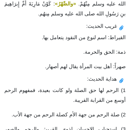
الله عليه وسلم مِنْهُمْ.
«والصِّهْرُ»
: كَوْنُ مَارِيَةَ أُمِّ إِبرَاهِيمَ
بنِ رَسُولِ الله صلى الله عليه وسلم مِنهُم.
غريب الحديث:
القيراط: اسم لنوع من النقود يتعامل بها.
ذمة: الحق والحرمة.
صهراً: أهل بيت المرأة يقال لهم أصهار.
هداية الحديث:
1) الرحم لها حق الصلة ولو كانت بعيدة، فمفهوم الرحم
أوسع من القرابة القريبة.
2) صلة الرحم من جهة الأم كصلة الرحم من جهة الأب.
3) استحباب الإحسان لذوي القربىٰ والرحم والصهر