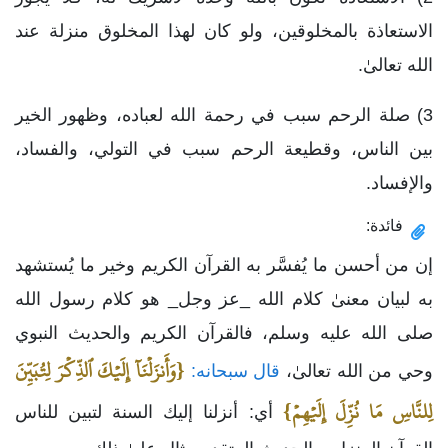
الاستعاذة بالمخلوقين، ولو كان لهذا المخلوق منزلة عند
الله تعالىٰ.
3) صلة الرحم سبب في رحمة الله لعباده، وظهور الخير
بين الناس، وقطيعة الرحم سبب في التولي، والفساد،
والإفساد.
فائدة:
إن من أحسن ما يُفسَّر به القرآن الكريم وخير ما يُستشهد
به لبيان معنىٰ كلام الله _عز وجل_ هو كلام رسول الله
صلى الله عليه وسلم، فالقرآن الكريم والحديث النبوي
{وَأَنزَلۡنَآ إِلَيۡكَ ٱلذِّكۡرَ لِتُبَيِّنَ
وحي من الله تعالىٰ،
قال سبحانه:
لِلنَّاسِ مَا نُزِّلَ إِلَيۡهِمۡ}
أي: أنزلنا إليك السنة لتبين للناس