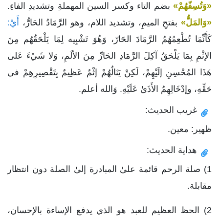
«وَتُسِفّهُمْ»
بضم التاء وكسر السين المهملةِ وتشديدِ الفاءِ.
«وَالمَلُّ»
بفتحِ الميمِ، وتشديد اللام، وهو الرَّمَادُ الحَارُّ،
أَيْ:
كَأَنِّمَا تُطْعِمُهُمُ الرَّمَادَ الحَارّ، وَهُوَ تَشْبِيه لِمَا يَلْحَقُهُم مِنَ
الإثْمِ بِمَا يَلْحَقُ آكِلَ الرَّمَادِ الحَارِّ مِنَ الألَمِ، وَلا شَيْءَ عَلىٰ
هَذَا المُحْسِنِ إلَيْهِمْ، لَكِنْ يَنَالُهُمْ إثْمٌ عَظِيمٌ بِتَقْصِيرِهِمْ في
حَقِّهِ، وإدْخَالِهِمُ الأَذَىٰ عَلَيْهِ. وَالله أعلم.
غريب الحديث:
ظهير: معين.
هداية الحديث:
1) صلة الرحم قائمة علىٰ المبادرة إلىٰ الصلة دون انتظار
مقابلة.
2) الحظ العظيم للعبد هو الذي يدفع الإساءة بالإحسان،