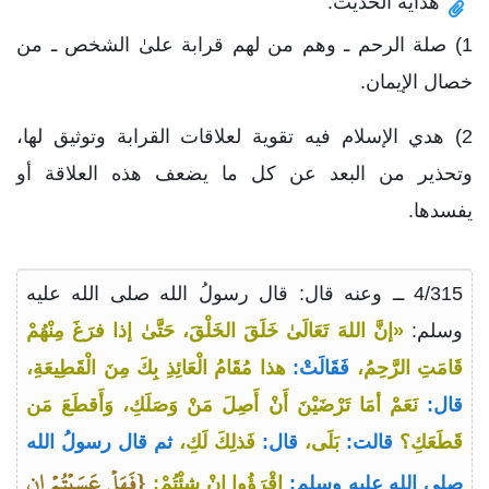
هداية الحديث:
1) صلة الرحم ـ وهم من لهم قرابة علىٰ الشخص ـ من
خصال الإيمان.
2) هدي الإسلام فيه تقوية لعلاقات القرابة وتوثيق لها،
وتحذير من البعد عن كل ما يضعف هذه العلاقة أو
يفسدها.
4/315 ــ وعنه قال: قال رسولُ الله صلى الله عليه
وسلم:
«إنَّ اللهَ تَعَالَىٰ خَلَقَ الخَلْقَ، حَتَّىٰ إذا فرَغَ مِنْهُمْ
قَامَتِ الرَّحِمُ،
فَقَالَتْ:
هذا مُقَامُ الْعَائِذِ بِكَ مِنَ الْقَطِيعَةِ،
قال:
نَعَمْ أمَا تَرْضَيْنَ أَنْ أَصِلَ مَنْ وَصَلَكِ، وَأَقطَعَ مَن
قَطَعَكِ؟
قالت:
بَلَى،
قال:
فَذلِكَ لَكِ،
ثم قال رسولُ الله
{فَهَلۡ عَسَيۡتُمۡ إِن
صلى الله عليه وسلم:
اقْرَؤُوا إنْ شِئْتُمْ: