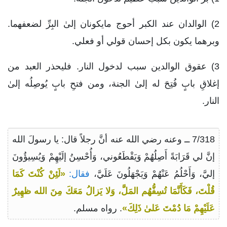
2) الوالدان عند الكبر أحوج مايكونان إلىٰ البِرِّ لضعفهما.
وبرهما يكون بكل إحسان قولي أو فعلي.
3) عقوق الوالدين سبب لدخول النار. فليحذر العبد من
إغلاقِ بابٍ فُتِحَ له إلىٰ الجنة، ومن فتحِ بابٍ يُوصِلُه إلىٰ
النار.
7/318 ــ وعنه رضي الله عنه أنَّ رجلاً قال: يا رسولَ الله
إنَّ لي قَرَابَةً أَصِلُهُمْ وَيَقْطَعُوني، وَأُحْسِنُ إلَيْهِمْ وَيُسِيؤُونَ
إليَّ، وَأَحْلُمُ عَنْهُمْ وَيَجْهَلُونَ عَلَيَّ،
فقال:
«لَئِنْ كُنْتَ كَمَا
قُلْتَ، فَكَأَنَّمَا تُسِفُّهُم المَلَّ، وَلا يَزالُ مَعَكَ مِنَ الله ظهِيرٌ
عَلَيْهِمْ مَا دُمْتَ عَلىٰ ذَلِكَ»
. رواه مسلم.