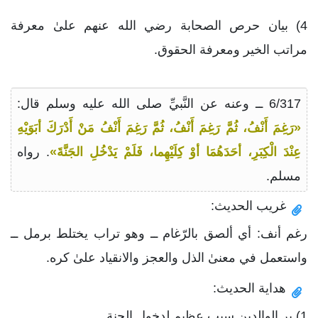
4) بيان حرص الصحابة رضي الله عنهم علىٰ معرفة
مراتب الخير ومعرفة الحقوق.
6/317 ــ وعنه عن النَّبيِّ صلى الله عليه وسلم قال:
«رَغِمَ أَنْفُ، ثُمَّ رَغِمَ أَنْفُ، ثُمَّ رَغِمَ أَنْفُ مَنْ أَدْرَكَ أبَوَيْهِ
عِنْدَ الْكِبَرِ، أحَدَهُمَا أوْ كِلَيْهِما، فَلَمْ يَدْخُلِ الجَنَّةَ»
. رواه
مسلم.
غريب الحديث:
رغم أنف: أي ألصق بالرّغام ــ وهو تراب يختلط برمل ــ
واستعمل في معنىٰ الذل والعجز والانقياد علىٰ كره.
هداية الحديث:
1) بر الوالدين سبب عظيم لدخول الجنة.