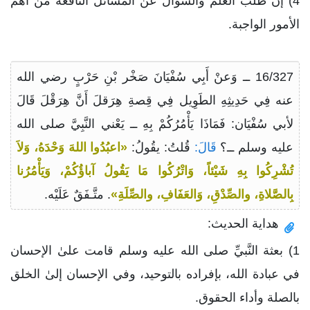
4) إن طلب العلم والسؤال عن المسائل النافعة من أهم
الأمور الواجبة.
16/327 ــ وَعنْ أَبِي سُفْيَانَ صَخْر بْنِ حَرْبٍ رضي الله
عنه فِي حَدِيثِهِ الطَوِيل فِي قِصةِ هِرَقلَ أَنَّ هِرَقْلَ قَالَ
لأبي سُفْيَان: فَمَاذَا يَأْمُرُكُمْ بِهِ ــ يَعْني النَّبِيَّ صلى الله
عليه وسلم ــ؟
قَالَ:
قُلتُ: يقُولُ:
«اعبُدُوا اللهَ وَحْدَهُ، وَلاَ
تُشْرِكُوا بِهِ شَيْئاً، وَاتْرُكُوا مَا يَقُولُ آباؤُكُمْ، وَيَأْمُرُنا
بِالصَّلاةِ، والصِّدْقِ، وَالعَفَافِ، والصِّلَةِ»
. متَّـفَقٌ عَلَيْه.
هداية الحديث:
1) بعثة النَّبيِّ صلى الله عليه وسلم قامت علىٰ الإحسان
في عبادة الله، بإفراده بالتوحيد، وفي الإحسان إلىٰ الخلق
بالصلة وأداء الحقوق.