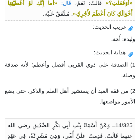
«أَوَفَعَلْتِ؟»
قَالَتْ: نَعَمْ،
قَالَ:
«أَما إِنَّكِ لَوْ أَعْطَيْتِهَا
أَخْوَالَكِ كَانَ أَعْظَمَ لأَجْرِكِ»
. مُـتَّفَقٌ عَلَيْه.
غريب الحديث:
وليدة: أَمَة.
هداية الحديث:
1) الصدقة علىٰ ذوي القربىٰ أفضل وأعظم؛ لأنه صدقة
وصلة.
2) من فقه العبد أن يستشير أهل العلم والذكر، حتىٰ يضع
الأمور مواضعها.
14/325ــ وَعَنْ أَسْمَاءَ بِنْتِ أَبِي بَكْرٍ الصِّدّيقِ رضي الله
عنهما قَالَتْ: قَدِمَتْ عَلَيَّ أُمِّي، وَهِيَ مُشْرِكَةٌ، فِي عَهْدِ