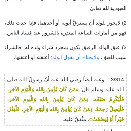
العبودية لله تعالىٰ.
2) لايجوز للولد أن يسترقّ أبويه أو أحدهما، فإذا حدث ذلك،
فهو من أمارات الساعة المنذِرة بالشرور عند فساد الناس.
3) عتق الوالد الرقيق يكون بمجرد شراء ولده له، فالشراء
سبب للعتق،
ولايحتاج أن يقول الولد:
أعتقته أو أعتقتها.
3/314 ــ وعنه أيضاً رضي الله عنه أنّ رسولَ الله صلى
الله عليه وسلم قال:
«مَنْ كَانَ يُؤْمِنُ بِالله وَالْيَوْمِ الآخِرِ،
فَلْيُكْرِمْ ضَيْفَه، وَمَنْ كَانَ يُؤْمِنُ بِالله وَالْيومِ الآخر،
فَلْيَصِلْ رَحِمَهُ، وَمَنْ كَانَ يُؤْمِنُ بِالله وَالْيَوْمِ الآخِرِ، فَلْيَقُل
خَيْراً أَوْ لِيَصْمُتْ»
. متَّفقٌ عليه.