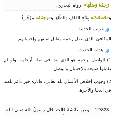
رَحِمُهُ وَصَلَهَا»
. رواه البخاري.
وَ
«قَطَعَتْ»
بِفَتْحِ القَافِ وَالطَّاءِ. وَ
«رَحِمُهُ»
مَرْفُوعٌ.
غريب الحديث:
المكافئ: الذي يصل رحمه مقابل صلتهم وإحسانهم.
هداية الحديث:
1) الواصل لرحمه هو الذي يبدأ في صلة أرحامه، ولو لم
يقابلوا صنيعه بالإحسان والوصل.
2) وجوب إخلاص الأعمال لله تعالىٰ، فآثاره خير دائم للعبد
في الدنيا والآخرة.
12/323 ــ وعن عائشةَ قالت: قال رسولُ الله صلى الله