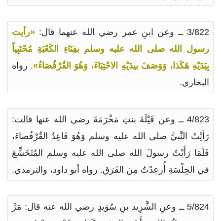
3/822 ــ وعن ابنِ عمر رضي الله عنهما قال:
«رأيت
رسول الله صلى الله عليه وسلم بفِنَاءِ الكَعْبَةِ مُحْتَبِياً
بِيَدَيْهِ هَكَذا، وَوَصَفَ بيدَيْهِ الاحْتِبَاءَ، وَهُوَ القُرْفُصَاءُ»
. رواه
البخاري.
4/823 ــ وعن قَيْلَةَ بنتِ مَخْرَمَةَ رضي الله عنها قالت:
رَأيْتُ النَّبيَّ صلى الله عليه وسلم وَهُوَ قَاعِدٌ القُرْفُصاءَ،
فَلَمَا رَأَيْتُ رسولَ الله صلى الله عليه وسلم المُتَخَشِّعَ
في الجِلْسَةِ أُرعِدْتُ مِنَ الفَرَق. رواه أبو داود، والترمذي.
5/824 ــ وعنِ الشَّرِيد بنِ سُوَيدٍ رضي الله عنه قال: مَرَّ