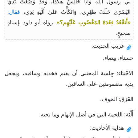
بي رسولُ الله وَأَنا جَالِسٌ هكَذا، وَقَدْ وَضَعْتُ يَدِيَ
اليُسْرَىٰ خَلْفَ ظَهْرِي، وَاتَكَأْتُ عَلىٰ أَلْيَةِ يَدِي،
فقال:
«أَتَقْعُدُ قِعْدَةَ المَغْضُوبِ عَلَيْهِم؟»
. رواه أبو داود بإسنادٍ
صحيحٍ.
غريب الحديث:
حسناء: بيضاء.
الاحْتِبَاء: جِلسة المحتبي أن يقيم فخذيه وساقيه، ويجعل
يديه مضمومتين علىٰ الساقين.
الفَرَق: الخوف.
أَلْيَة: اللحمة التي في أصل الإبهام وما تحته.
هداية الأحاديث: