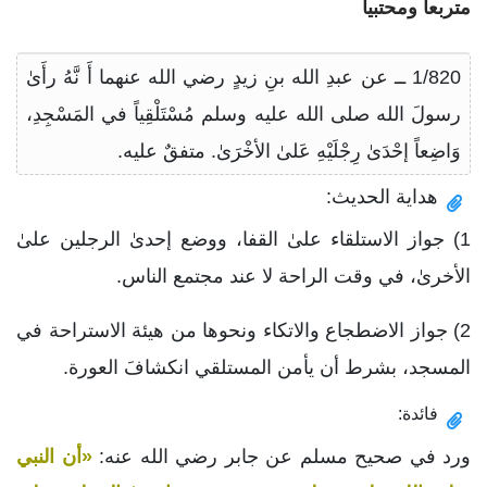
متربعاً ومحتبياً
1/820 ــ عن عبدِ الله بنِ زيدٍ رضي الله عنهما أَ نَّهُ رأَىٰ
رسولَ الله صلى الله عليه وسلم مُسْتَلْقِياً في المَسْجِدِ،
وَاضِعاً إحْدَىٰ رِجْلَيْهِ عَلىٰ الأخْرَىٰ. متفقٌ عليه.
هداية الحديث:
1) جواز الاستلقاء علىٰ القفا، ووضع إحدىٰ الرجلين علىٰ
الأخرىٰ، في وقت الراحة لا عند مجتمع الناس.
2) جواز الاضطجاع والاتكاء ونحوها من هيئة الاستراحة في
المسجد، بشرط أن يأمن المستلقي انكشافَ العورة.
فائدة:
ورد في صحيح مسلم عن جابر رضي الله عنه:
«أن النبي