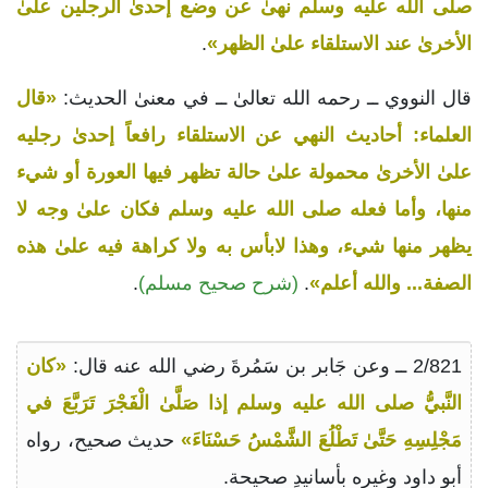
صلى الله عليه وسلم نهىٰ عن وضع إحدىٰ الرجلين علىٰ
الأخرىٰ عند الاستلقاء علىٰ الظهر»
.
قال النووي ــ رحمه الله تعالىٰ ــ في معنىٰ الحديث:
«قال
العلماء: أحاديث النهي عن الاستلقاء رافعاً إحدىٰ رجليه
علىٰ الأخرىٰ محمولة علىٰ حالة تظهر فيها العورة أو شيء
منها، وأما فعله صلى الله عليه وسلم فكان علىٰ وجه لا
يظهر منها شيء، وهذا لابأس به ولا كراهة فيه علىٰ هذه
الصفة... والله أعلم»
.
(شرح صحيح مسلم)
.
2/821 ــ وعن جَابر بن سَمُرةَ رضي الله عنه قال:
«كان
النَّبيُّ صلى الله عليه وسلم إذا صَلَّىٰ الْفَجْرَ تَرَبَّعَ في
مَجْلِسِهِ حَتَّىٰ تَطْلُعَ الشَّمْسُ حَسْنَاءَ»
حديث صحيح، رواه
أبو داود وغيره بأسانيدِ صحيحة.