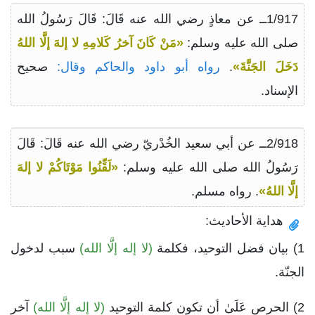
1/917ــ عن معاذٍ رضي الله عنه قَالَ: قَالَ رَسُولُ الله
صلى الله عليه وسلم:
«مَنْ كَانَ آخرُ كَلامِهِ لا إلهَ إلَّا اللهُ
دَخَلَ الجَنَّةَ»
.
رواه أبو داود والحاكم وقال:
صحيح
الإسناد.
2/918ــ عن أبي سعيد الخُدْريّ رضي الله عنه قَالَ: قَالَ
رَسُولُ الله صلى الله عليه وسلم:
«لَقِّنُوا مَوْتَاكُمْ لا إلهَ
إلَّا اللهُ»
. رواه مسلم.
هداية الأحاديث:
1) بيان فضل التوحيد، فكلمة
(لا إله إلَّا الله)
سبب لدخول
الجنّة.
2) الحرص عَلَىٰ أن تكون كلمة التوحيد
(لا إله إلَّا الله)
آخر