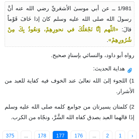
1/981 ــ عن أبي موسىٰ الأشعَريِّ رضي الله عنه أنَّ
رسولَ الله صلى الله عليه وسلم كانَ إذا خَافَ قَوْماً
قالَ:
«اللّهم إنَّا نَجْعَلُكَ في نحورِهِمْ، وَنعُوذُ بِكَ مِنْ
شُرُورِهِمْ»
.
رواه أبو داود، والنسائي بإسنادٍ صحيح.
هداية الحديث:
1) اللجوء إلىٰ الله تعالىٰ عند الخوف فيه كفاية للعبد من
الأشرار.
2) كلمتان يسيرتان من جوامع كلمه صلى الله عليه وسلم
إذَا قالهما العبد بصدق كفاه الله الشَّرَّ، ونجّاه من الكرب.
375
...
178
177
176
...
2
1
‹