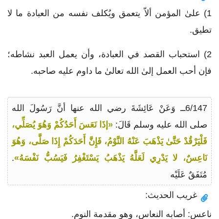
1) علىٰ المؤمن ألاّ يتعمق ويُكلف نفسه من العبادة ما لا
تطيق.
2) استحباب القصد في العبادة، وأن يعمل العبد نشاطه؛
فإن أحب العمل إلىٰ الله تعالىٰ ما داوم عليه صاحبه.
6/147ــ وَعَنْ عَائِشَةَ رضي الله عنها أنَّ رَسُولَ الله
صلى الله عليه وسلم قَالَ:
«إذَا نَعَسَ أَحَدُكُمْ وَهُوَ يُصَلِّي،
فَلْيَرْقُدْ حَتَّىٰ يَذْهَبَ عَنْهُ النَّوْمُ، فَإِنَّ أَحَدَكُمْ إِذَا صَلَّى، وَهُوَ
نَاعِسٌ، لا يَدْرِي لَعَلَّهُ يَذْهَبُ يَسْتَغْفِرُ فَيَسُبُّ نَفْسَهُ»
.
مُتَفَقٌ عَلَيْه
غريب الحديث:
ناعس: أصابه النعاس، وهو مقدمة النوم.