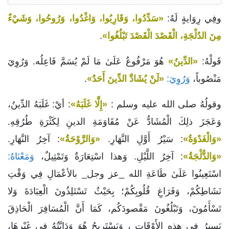
وفِي رِوَايةٍ لَهُ:
«سَدِّدُوا، وَقَارِبُوا، وَاغْدُوا، وَرُوحُوا، وَشَيْءٌ
مِنَ الدُلْجَةِ، الْقَصْدَ الْقَصْدَ تَبْلُغُوا»
.
قَولْهُ:
«الدِّينُ»
هُوَ مَرْفُوعٌ عَلَىٰ مَا لَمْ يُسَمَّ فَاعِلُه. وَرُوِيَ
مَنْصُوباً،
وَرُوِيَ:
«لَنْ يُشَادَّ الدِّينَ أَحَدٌ»
.
وقولُهُ صلى الله عليه وسلم :
«إِلَّا غَلَبَهُ»
: أيْ: غَلَبَهُ الدِّينُ،
وَعَجَزَ ذلِكَ الْمُشَادُّ عَنْ مُقَاوَمَةِ الدينِ لِكَثْرَةِ طُرُقِهِ.
«وَالْغَدْوَةُ»
: سَيْرُ أَوَّلِ النَّهَارِ.
«وَالرَّوْحَةُ»
: آخِرُ النَّهَارِ.
«وَالدُّلْجَةُ»
: آخِرُ اللَّيْلِ. وَهذا اسْتِعَارَةٌ وَتَمْثِيلٌ،
وَمَعْنَاهُ:
اسْتَعِينُوا عَلَىٰ طَاعَةِ الله _عز وجل_ بالأعْمَالِ فِي وَقْتِ
نَشَاطِكُمْ، وَفَرَاغِ قُلُوبِكُمْ؛ بِحَيْثُ تَسْتَلِذُونَ الْعِبَادَةَ وَلا
تَسْأَمُونَ، وَتَبْلُغُونَ مَقْصودَكُم، كَمَا أَنَّ الْمُسَافِرَ الْحَاذِقَ
يَسِيرُ فِي هذِهِ الأَوْقَاتِ ، وَيَسْتَرِيحُ هُوَ وَدَابَّتُهُ في غَيْرِهَا،