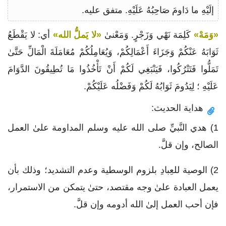
إلَيْهِ ما دَاومَ صَاحِبُهُ عَلَيْهِ. متفق عليه.
«وَمَهْ»
كَلِمَة نَهْي وَزَجْرٍ. وَمَعْنىٰ
«لا يَملُّ الله»
أي: لا يَقْطَعُ
ثَوَابَهُ عَنْكُمْ وَجَزَاءَ أَعْمَالِكُمْ، وَيُعَامِلُكُمْ مُعَامَلَةَ الْمَالِّ حَتَّىٰ
تَمَلُّوا فَتَتْرُكُوا، فَيَنْبَغِي لَكُمْ أَنْ تَأْخُذُوا مَا تُطِيقُونَ الدَّوَامَ
عَلَيْهِ ؛ لِيَدُومَ ثَوَابُهُ لَكُمْ وَفَضْلُه عَلَيْكُمْ.
هداية الحديث:
1) هدي النَّبيِّ صلى الله عليه وسلم المداومة علىٰ العمل
الصالح، وإن قلَّ.
2) الوصية للعِبادِ بلزوم الوسطية وعدم التشديد؛ وذلك بأن
يعمل العبادة علىٰ وجه مقتصد، حتىٰ يتمكن من الاستمرار،
فإن أحب العمل إلىٰ الله أدومه وإن قلَّ.