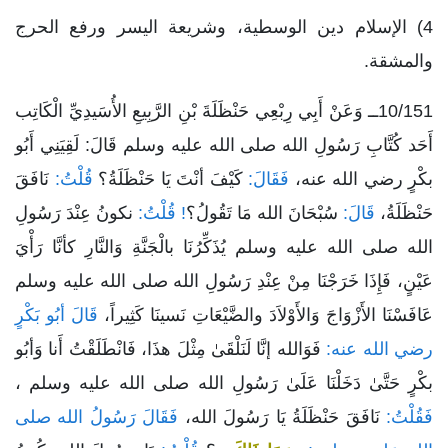
4) الإسلام دين الوسطية، وشريعة اليسر ورفع الحرج
والمشقة.
10/151ــ وَعَنْ أَبِي رِبْعِي حَنْظَلَةَ بْنِ الرَّبِيعِ الأُسَيدِيِّ الْكَاتِب
أَحَد كُتَّابِ رَسُولِ الله صلى الله عليه وسلم قَالَ: لَقِيَنِي أَبُو
بكْرٍ رضي الله عنه،
فَقَالَ:
كَيْفَ أنْتَ يَا حَنْظَلَةُ؟
قُلْتُ:
نَافَقَ
حَنْظَلَةُ،
قَالَ:
سُبْحَانَ الله مَا تَقُولُ؟
! قُلْتُ:
نكونُ عِنْدَ رَسُولِ
الله صلى الله عليه وسلم يُذَكِّرُنَا بالْجَنَّةِ وَالنَّارِ كأنَّا رَأْيَ
عَيْنٍ، فَإِذَا خَرَجْنَا مِنْ عِنْدِ رَسُولِ الله صلى الله عليه وسلم
عَافَسْنَا الأَزْوَاجَ وَالأَوْلاَدَ والضَّيْعَاتِ نَسينَا كَثِيراً،
قَالَ أبُو بَكْرٍ
رضي الله عنه:
فَوَالله إنَّا لَنَلْقَىٰ مِثْلَ هذَا، فَانْطَلَقْتُ أَنا وَأبُو
بكْرٍ حَتَّىٰ دَخَلْنَا عَلَىٰ رَسُولِ الله صلى الله عليه وسلم ،
فَقُلْتُ:
نَافَقَ حَنْظَلَةُ يَا رَسُولَ الله،
فَقَالَ رَسُولُ الله صلى