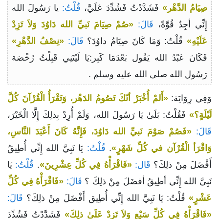
صِيَامُ الدَّهْر»
فَشَدَّدْتُ فَشُدِّدَ عَلَيَّ،
قُلْتُ:
يا رَسُولَ الله
إِنِّي أجِدُ قُوَّةً،
قَالَ:
«صُمْ صِيَامَ نَبيِّ الله دَاوُدَ وَلاَ تَزِدْ
عَلَيْهِ»
قُلْتُ: وَمَا كَانَ صِيَامُ داوُدَ؟
قَالَ:
«نِصْفُ الدَّهْرِ»
فَكَانَ عَبْدُ الله يَقُول بَعْدَمَا كَبِر:يَا لَيْتَنِي قَبِلْتُ رُخْصَة
رَسُول الله صلى الله عليه وسلم .
وَفِي رِوَايَة:
«أَلمْ أُخْبَرْ أنّكَ تَصُومُ الدَهْر، وَتَقْرَأُ الْقُرْآنَ كُلَّ
لَيْلَةٍ؟»
فَقُلْتُ: بَلَىٰ يَا رَسُولَ الله، وَلَمْ أُرِدْ بِذلِكَ إِلَّا الْخَيْرَ،
قَالَ:
«فَصُمْ صَوْمَ نَبيِّ الله دَاوُدَ، فَإِنَّهُ كَانَ أَعْبَدَ النَّاسِ،
وَاقْرَأ الْقُرْآن في كُلِّ شَهْرٍ»
.
قُلْتُ:
يَا نَبِيَّ الله إِنِّي أُطِيقُ
أَفْضَلَ مِنْ ذلِكَ؟
قَال:
«فَاقْرَأْهُ فِي كُلِّ عِشْرِينَ»
.
قُلْتُ:
يَا
نَبِيَّ الله إِنِّي أطِيقُ أفضَلَ مِنْ ذلِكَ ؟
قَالَ:
«فَاقْرَأْهُ فِي كُلِّ
عَشْرٍ»
قُلْتُ: يَا نَبِيَّ الله إِنِّي أُطِيق أَفْضَلَ مِنْ ذلِكَ؟
قَالَ:
«فَاقْرَأْهُ فِي كُلِّ سَبْعٍ وَلاَ تَزِدْ عَلَىٰ ذلِكَ»
فَشَدَّدْتُ فَشُدِّدَ