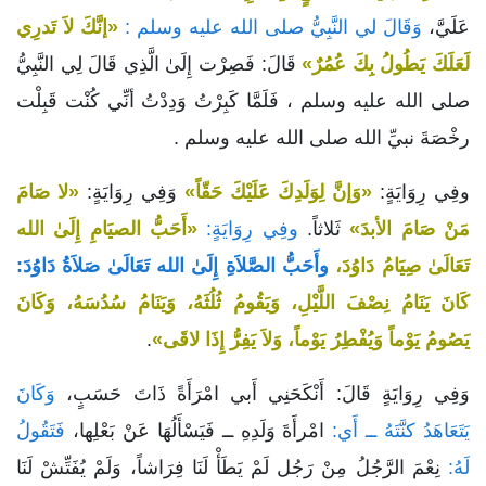
عَلَيَّ،
وَقَالَ لي النَّبِيُّ صلى الله عليه وسلم :
«إنَّكَ لاَ تَدرِي
لَعَلَكَ يَطُولُ بِكَ عُمُرٌ»
قَالَ: فَصِرْت إِلَىٰ الَّذِي قَالَ لِي النَّبِيُّ
صلى الله عليه وسلم ، فَلَمَّا كَبِرْتُ وَدِدْتُ أنِّي كُنْت قَبِلْت
رخْصَةَ نبيِّ الله صلى الله عليه وسلم .
وفِي رِوَايَةٍ:
«وَإنَّ لِوَلَدِكَ عَلَيْكَ حَقّاً»
وَفِي رِوَايَةٍ:
«لا صَامَ
مَنْ صَامَ الأبدَ»
ثَلاثاً.
وفِي رِوَايَةٍ:
«أَحَبُّ الصيَامِ إِلَىٰ الله
تَعَالَىٰ صِيَامُ دَاوُدَ،
وأَحَبُّ الصَّلاَةِ إِلَىٰ الله تَعَالَىٰ صَلاَةُ دَاوُدَ:
كَانَ يَنَامُ نِصْفَ اللَّيْلِ، وَيَقُومُ ثُلُثَهُ، وَيَنَامُ سُدُسَهُ، وَكَانَ
يَصُومُ يَوْماً وَيُفْطِرُ يَوْماً، وَلاَ يَفِرُّ إِذَا لاقَى»
.
وَفِي رِوَايَةٍ قَالَ: أَنْكَحَنِي أَبي امْرَأَةً ذَاتَ حَسَبٍ،
وَكَانَ
يَتَعَاهَدُ كنَّتَهُ ــ أَي:
امْرأَةَ وَلَدِهِ ــ فَيَسْأَلُهَا عَنْ بَعْلِها،
فَتَقُولُ
لَهُ:
نِعْمَ الرَّجُلُ مِنْ رَجُل لَمْ يَطَأْ لَنَا فِرَاشاً، وَلَمْ يُفَتِّشْ لَنَا