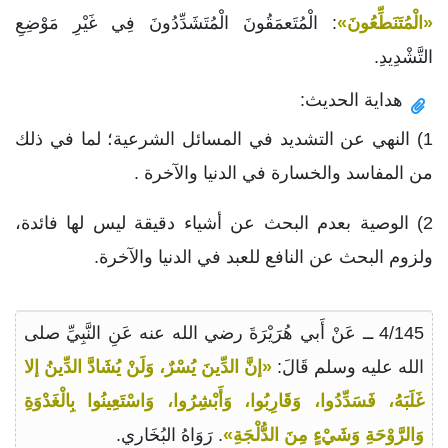
«الْمُتَنَطِّعُونَ»
: الْمُتَعمَقُونَ الْمُتَشَدِّدُونَ فِي غَيْرِ مَوْضِعِ
التَّشْدِيدِ.
هداية الحديث:
1) النهي عن التشديد في المسائل الشرعية؛ لما في ذلك
من المفاسد والخسارة في الدنيا والآخرة .
2) الوصية بعدم البحث عن أشياء دقيقة ليس لها فائدة،
ولزوم البحث عن النافع للعبد في الدنيا والآخرة.
4/145 ــ عَنْ أَبي هُرَيْرَةَ رضي الله عنه عَنِ النَّبِيِّ صلى
الله عليه وسلم قَالَ:
«إنَّ الدِّينَ يُسْرٌ، وَلَنْ يُشَادَّ الدِّينُ إلا
غَلَبَهُ، فَسَدِّدُوا، وَقَارِبُوا، وَأَبْشِرُوا، وَاسْتَعِينُوا بِالْغَدْوَةِ
وَالرَّوْحَةِ وَشَيْءٍ مِنَ الدُّلْجَةِ»
. رَوَاهُ البُخَاري.