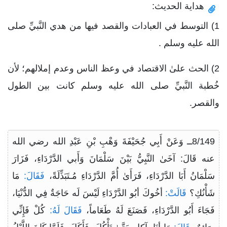
هداية الحديث:
1) التوسط في العبادات والقصد فيها من هدي النَّبيِّ صلى
الله عليه وسلم .
2) الحث علىٰ الاقتصاد في وعظ الناس وعدم إملالهم؛ لأن
خُطبة النَّبيِّ صلى الله عليه وسلم كانت بين الطول
والقصر.
8/149ــ وَعَنْ أَبِي جُحَيْفَةَ وَهْبِ بْنِ عَبْدِ الله رضي الله
عنه قَالَ: آخَىٰ النَّبِيُّ بَيْنَ سَلْمَانَ وَأَبي الدَّرْدَاءِ، فَزَارَ
سَلْمَانُ أَبَا الدَّرْدَاءِ، فَرَأَىٰ أُمَّ الدَّرْدَاءِ مُـتَبَذِّلَةً،
فَقَالَ:
مَا
شَأْنُكِ؟
قَالَتْ:
أخُوكَ أبُو الدَّرْدَاءِ لَيْسَ لَه حَاجَةٌ فِي الدُّنْيَا،
فَجَاءَ أَبُو الدَّرْدَاءِ، فَصَنَعَ لَهُ طَعَاماً،
فَقَالَ لَهُ:
كُلْ فَإِنِّي