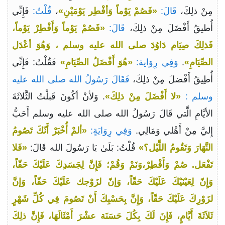
مِنْ ذلِكَ،
قَالَ:
«فَصُمْ يَوْماً وَأفْطِر يَوْمَيْنِ»
،
قُلْتُ:
فَإِنِّي
أُطيقُ أَفْضَلَ مِنْ ذلِكَ،
قَالَ:
«فَصُمْ يَوْماً وَأَفْطِرْ يَوْماً،
فَذلِكَ صِيَام دَاوُدَ صلى الله عليه وسلم ، وَهُوَ أعْدَل
الصِّيَامِ»
.
وَفِي رِوَاية:
«هُوَ أَفْضَلُ الصِّيَامِ»
فَقُلْتُ: فَإِنِّي
أُطِيقُ أَفْضلَ مِنْ ذلِكَ،
فَقَالَ رَسُولُ الله صلى الله عليه
وسلم :
«لا أَفْضَلَ مِنْ ذلِكَ»
. وَلأنْ أكُونَ قَبلْتُ الثَّلاثَةَ
الأيَّامِ الَّتي قَالَ رَسُولُ الله صلى الله عليه وسلم أَحَبُّ
إِليَّ مِنْ أَهْلي وَمَالِي.
وَفِي رِوَايَةٍ:
«ألمْ أُخْبَرْ أَنّكَ تَصُومُ
النَّهَارَ وَتَقُومُ اللَّيْل؟»
قُلْتُ: بَلَىٰ يَا رَسُولَ الله قَالَ:
«فَلا
تَفْعَل. صُمْ وَأَفْطِرْ،وَنَمْ وَقُمْ؛ فَإِنَّ لِجَسَدِكَ عَلَيْكَ حَقّاً،
وَإِنّ لِعَيْنَيْكَ عَلَيْكَ حَقّاً، وَإنّ لزَوْجك عَلَيْكَ حَقّاً، وَإنَّ
لزَوْرِكَ عَلَيْكَ حَقّاً، وَإِنَّ بِحَسْبِكَ أَنْ تَصُومَ فِي كُلِّ شَهْرٍ
ثَلاَثَةَ أَيَّامٍ، فَإِنَ لَكَ بِكُلَ حَسَنَة عشْرَ أَمْثَالَهَا، فَإِنَّ ذلِكَ