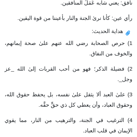
نافق: يعني شابه عَمَلَ المنافقين.
رأي عين: كأنا نرىٰ الجنة والنار بأعيننا من قوة اليقين.
هداية الحديث:
1) حرص الصحابة رضي الله عنهم علىٰ صحة إيمانهم،
والخوف من النفاق.
2) فضيلة الذكر؛ فهو من أحب القربات إلىٰ الله _عز
وجل_.
3) علىٰ العبد ألا يثقل علىٰ نفسه، بل يحفظ حقوق الله،
وحقوق العباد، وأن يعطي كل ذي حقٍّ حقَّه.
4) الترغيب في الجنة، والترهيب من النار، مما يقوي
الإيمان في قلب العباد.