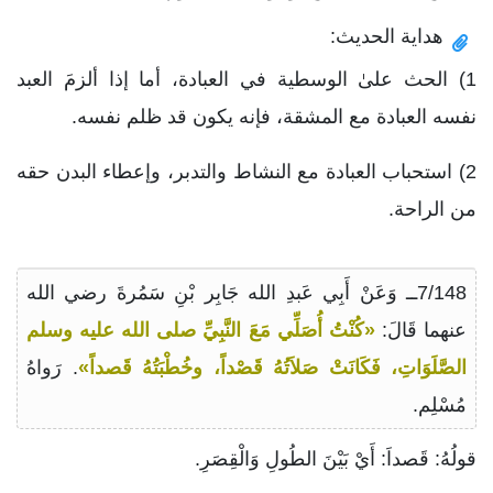
هداية الحديث:
1) الحث علىٰ الوسطية في العبادة، أما إذا ألزمَ العبد
نفسه العبادة مع المشقة، فإنه يكون قد ظلم نفسه.
2) استحباب العبادة مع النشاط والتدبر، وإعطاء البدن حقه
من الراحة.
7/148ــ وَعَنْ أَبِي عَبدِ الله جَابِر بْنِ سَمُرةَ رضي الله
عنهما قَالَ:
«كُنْتُ أُصَلِّي مَعَ النَّبِيِّ صلى الله عليه وسلم
الصَّلَوَاتِ، فَكَانَتْ صَلاَتُهُ قَصْداً، وخُطْبَتُهُ قَصداً»
. رَواهُ
مُسْلِم.
قولُهُ: قَصداَ: أَيْ بَيْنَ الطُولِ وَالْقِصَرِ.