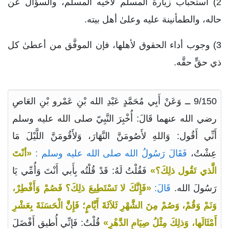
2) استحباب زيارة المسلم لأخيه المسلم، والسؤال عن
حاله، والطمأنينة عليه وعلىٰ أهل بيته.
3) وجوب أداء الحقوق لأهلها، فإن الموفَّق من أعطىٰ كل
ذي حقٍّ حقَّه.
9/150 ــ وَعَنْ أَبِي مُحَمَّدٍ عَبْدِ الله بْنِ عَمْرو بْنِ العَاصِ
رضي الله عنهما قَالَ: أُخْبِرَ النَّبِيّ صلى الله عليه وسلم
أَنِّي أَقُول: وَاللهِ لأَصُومَنَّ النَّهَارَ، وَلأَقُومَنَّ اللَّيْلَ مَا
عِشْتُ،
فَقَالَ رَسُولُ الله صلى الله عليه وسلم :
«أنْتَ
الَّذي تَقُول ذلِكَ؟»
فَقُلْتُ لَهُ: قَدْ قُلْتُه بِأَبي أَنْتَ وَأُمِّي يَا
رَسُولَ الله.
قَالَ:
«فَإِنَّكَ لا تَسْتَطِيعَ ذلِكَ؟ فَصُمْ وَأَفْطِرْ،
وَنَمْ وَقُمْ، وَصُمْ مِنَ الشَّهْرِ ثَلاَثَةَ أَيَّامٍ؛ فَإِنَّ الْحَسَنَةَ بِعَشْرِ
أَمْثَالَها، وَذلِكَ مِثْلُ صِيَامِ الدَّهْرِ»
قُلْتُ: فَإِنِّي أُطيق أَفْضَلَ