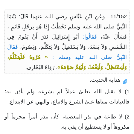
11/152ــ وعَنِ ابْنِ عَبَّاسٍ رضي الله عنهما قَالَ: بَيْنَمَا
النَّبِيُّ صلى الله عليه وسلم يَخْطُبُ إِذَا هُوَ بِرَجُلٍ قَائِمٍ ،
فَسَأَلَ عَنْهُ،
فَقَالُوا:
أبُو إِسْرَائِيلَ نَذَرَ أَنْ يَقُومَ فِي
الشَّمْسِ وَلاَ يَقعُدَ، وَلاَ يَسْتَظِلَّ وَلاَ يَتكَلَّمَ، وَيَصُومَ،
فَقَالَ
النّبِيُّ صلى الله عليه وسلم :
« مُرُوهُ فَلْيَتكَلَّمْ،
وَلْيَسْتَظِلَّ، وَلْيَقْعُدْ، وَلْيُتِمَّ صَوْمَهُ»
. رَوَاهُ البُخَارِي.
هداية الحديث:
1) لا يقبل الله تعالىٰ عملاً لم يشرعه ولم يأذن به؛
فالعبادات مبناها علىٰ الشرع والاتباع، والنهي عن الابتداع.
2) لا طاعة في نذر المعصية، كأن ينذر أمراً محرماً أو
مكروهاً أو لا يستطيع أن يفي به.