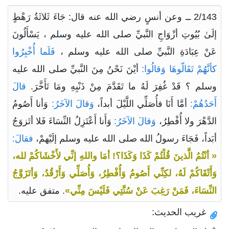
2/143 ــ وعن أنسٍ رضي الله عنه قال: جَاءَ ثَلاثَةُ رَهْطٍ
إلَىٰ بُيُوتِ أزْوَاجِ النَّبيِّ صلى الله عليه وسلم ، يَسْأَلُونَ
عَنْ عِبَادَةِ النَّبيِّ صلى الله عليه وسلم ،
فَلَما أُخْبِرُوا
كأنَّهُمْ تَقَالّوهَا وَقالُوا:
أيْنَ نَحْنُ مِنَ النَّبيِّ صلى الله عليه
وسلم ؟ قَدْ غُفِرَ لَهُ ما تَقَدَّمَ مِنْ ذَنْبِهِ ومَا تَأَخَّرَ.
قالَ
أَحَدُهُمْ:
أمَّا أَنَا فأُصَلِّي اللَّيْلَ أبداً،
وَقالَ الآخَرُ:
وَأنا أَصُومُ
الدَّهْرَ ولا أُفْطِرُ،
وَقالَ الآخَرُ:
وَأَنا أَعْتَزِلُ النِّسَاءَ فَلا أتَزوَجُ
أبَداً، فَجَاءَ رسولُ الله صلى الله عليه وسلم إلَيْهمْ،
فقالَ:
« أنْتُمُ الَّذينَ قُلْتُمْ كَذَا وَكَذَا؟! أمَا واللهِ إنِّي لأَخْشَاكُمْ لله،
وَأَتْقَاكُمْ لَهُ، لكِنِّي أَصُومُ وَأُفْطِرُ، وَأُصَلِّي وَأَرْقُدُ، وَأتَزَوَّجُ
النِّسَاءَ، فَمَنْ رَغِبَ عَنْ سُنَّتِي فَلَيْسَ مِنِّي»
. متفق عليه.
غريب الحديث: