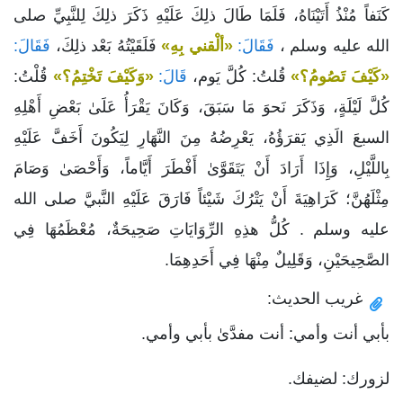
كَنَفاً مُنْذُ أَتَيْنَاهُ، فَلَمَا طَالَ ذلِكَ عَلَيْهِ ذَكَرَ ذلِكَ لِلنَّبِيِّ صلى
الله عليه وسلم ،
فَقَالَ:
«ألْقني بِهِ»
فَلَقَيْتُهُ بَعْد ذلِكَ،
فَقَالَ:
«كَيْفَ تَصُومُ؟»
قُلتُ: كُلَّ يَوم،
قَالَ:
«وَكَيْفَ تَخْتِمُ؟»
قُلْتُ:
كُلَّ لَيْلَةٍ، وَذَكَرَ نَحوَ مَا سَبَقَ، وَكَانَ يَقْرَأُ عَلَىٰ بَعْضِ أَهْلِهِ
السبعَ الَذِي يَقرَؤُهُ، يَعْرِضُهُ مِنَ النَّهَارِ لِيَكُونَ أَخَفَّ عَلَيْهِ
بِاللَّيْلِ، وَإِذَا أَرَادَ أَنْ يَتَقَوَّىٰ أَفْطَرَ أَيَّاماً، وَأَحْصَىٰ وَصَامَ
مِثْلَهُنَّ؛ كَرَاهِيَةَ أَنْ يَتْرُكَ شَيْئاً فَارَقَ عَلَيْهِ النَّبيَّ صلى الله
عليه وسلم . كُلُّ هذِهِ الرِّوَايَاتِ صَحِيحَةٌ، مُعْظَمُهَا فِي
الصَّحِيحَيْنِ، وَقَلِيلٌ مِنْهَا فِي أَحَدِهِمَا.
غريب الحديث:
بأبي أنت وأمي: أنت مفدَّىٰ بأبي وأمي.
لزورك: لضيفك.