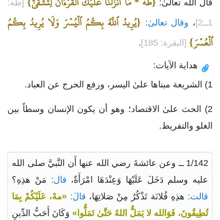
{طه * مَآ أَنزَلۡنَا عَلَيۡكَ ٱلۡقُرۡءَانَ لِتَشۡقَىٰٓ}
قال الله تعالىٰ:
[طه:
{يُرِيدُ ٱللَّهُ بِكُمُ ٱلۡيُسۡرَ وَلَا يُرِيدُ بِكُمُ
1ــ2]
،
وقال تعالىٰ:
ٱلۡعُسۡرَ}
[البقرة: 185]
.
هداية الآيات:
1) الشريعة مبناها علىٰ اليسر، ورفع الحرج عن العباد.
2) الحث علىٰ الاقتصاد؛ وهو أن يكون الإنسان وسطاً بين
الغلو والتفريط.
1/142 ــ وعن عائشةَ رضي الله عنها أَن النَّبيَّ صلى الله
عليه وسلم دَخَلَ عَلَيْهَا وَعِنْدَهَا امْرَأَةٌ،
قال:
مَنْ هذِهِ؟
قالت:
هذِهِ فُلانَة تَذْكُرُ مِنْ صَلاتِهَا،
قالَ:
«مهْ، عَلَيْكُمْ بِمَا
تُطِيقُونَ، فَوَالله لا يَمَلُّ اللهُ حَتَّىٰ تَمَلُّوا»
وَكَانَ أَحَبُّ الدِّينِ