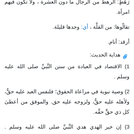
رَهْطٍ: الرهط من الرجال ما دون العشرة ، ولا تكون فيهم
امرأة.
تقالّوها: من القلَّة ،
أي:
وجدها قليلة.
أرقد: أنام.
هداية الحديث:
1) الاقتصاد في العبادة من سنن النَّبيِّ صلى الله عليه
وسلم .
2) وصية نبوية في مراعاة الحقوق؛ فلنفس العبد عليه حقٌّ،
ولأهله عليه حقٌّ، ولزوجه عليه حق. والموفق من أعطىٰ
كل ذي حقٍّ حقَّه.
3) إن خير الهدي هدي النَّبيِّ صلى الله عليه وسلم .