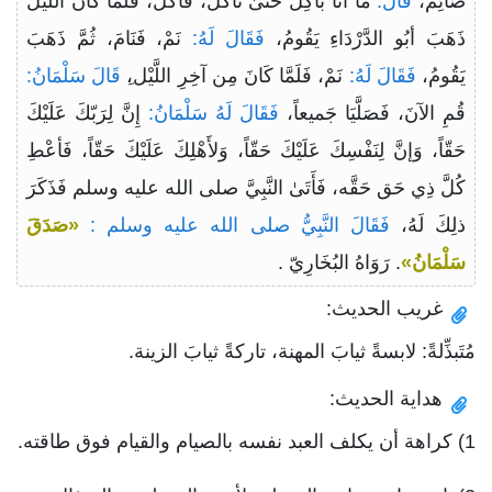
صَائِمٌ،
قَالَ:
مَا أنَا بآكِل حَتَّىٰ تَأْكُلَ، فَأَكَلَ، فَلَمَّا كَانَ اللَّيْلُ
ذَهَبَ أبُو الدَّرْدَاءِ يَقُومُ،
فَقَالَ لَهُ:
نَمْ، فَنَامَ، ثُمَّ ذَهَبَ
يَقُومُ،
فَقَالَ لَهُ:
نَمْ، فَلَمَّا كَانَ مِن آخِرِ اللَّيْل،
ِ قَالَ سَلْمَانُ:
قُمِ الآنَ، فَصَلَّيَا جَميعاً،
فَقَالَ لَهُ سَلْمَانُ:
إِنَّ لِرَبّكَ عَلَيْكَ
حَقّاً، وَإنَّ لِنَفْسِكَ عَلَيْكَ حَقّاً، وَلأَهْلِكَ عَلَيْكَ حَقّاً، فَأعْطِ
كُلَّ ذِي حَق حَقَّه، فَأَتَىٰ النَّبِيَّ صلى الله عليه وسلم فَذَكَرَ
ذلِكَ لَهُ،
فَقَالَ النَّبِيُّ صلى الله عليه وسلم :
«صَدَقَ
سَلْمَانُ»
. رَوَاهُ البُخَارِيّ .
غريب الحديث:
مُتَبذِّلةً: لابسةً ثيابَ المهنة، تاركةً ثيابَ الزينة.
هداية الحديث:
1) كراهة أن يكلف العبد نفسه بالصيام والقيام فوق طاقته.