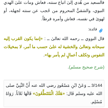
فالسعيد من هُدي إلىٰ اتباع سنته، فعاش ومات علىٰ الهدي
النبوي، والشقيُّ المحروم من حُجب عن سنته لجهله، أو
لهوىٰ في نفسه، فعاش وأمره فرطاً.
فائدة:
قال النووي ــ رحمه الله تعالىٰ ــ :
«إنما يكون القرب إليه
سبحانه وتعالىٰ والخشية له علىٰ حسب ما أمر، لا بمخيلات
النفوس وتكلف أعمالٍ لم يأمر بها»
.
(شرح صحيح مسلم)
.
3/144 ــ وَعَنْ ابْنِ مَسْعُودٍ رضي الله عنه أَنَّ النَّبِيَّ صلى
الله عليه وسلم قَال:
«هَلَكَ الْمُتَنَطِّعُونَ»
قَالَهَا ثَلاَثاً. رَوَاهُ
مُسْلِم.