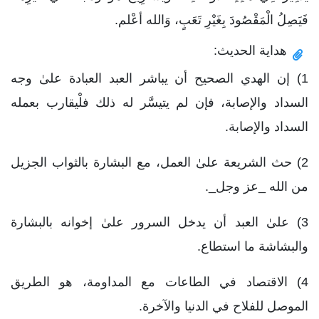
فَيَصِلُ الْمَقْصُودَ بِغَيْرِ تَعَبٍ، وَالله أعْلم.
هداية الحديث:
1) إن الهدي الصحيح أن يباشر العبد العبادة علىٰ وجه
السداد والإصابة، فإن لم يتيسَّر له ذلك فلْيقارب بعمله
السداد والإصابة.
2) حث الشريعة علىٰ العمل، مع البشارة بالثواب الجزيل
من الله _عز وجل_.
3) علىٰ العبد أن يدخل السرور علىٰ إخوانه بالبشارة
والبشاشة ما استطاع.
4) الاقتصاد في الطاعات مع المداومة، هو الطريق
الموصل للفلاح في الدنيا والآخرة.