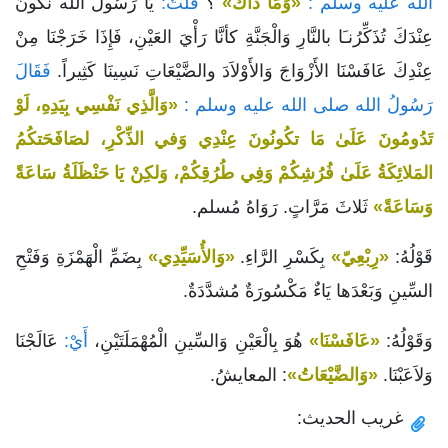
الله عليه وسلم :
«وَمَا ذَاكَ»
؟
قُلْتُ:
يَا رَسُولَ الله نكُونُ
عِنْدَكَ تُذَكِّرُنـَا بالنَّارِ وَالْجَنَّةِ كأنَّا رَأْيَ العَيْنِ، فَإِذَا خَرَجْنَا مِنْ
عِنْدِكَ عَافَسْنَا الأَزْوَاجَ وَالأَوْلاَدَ والضَّيْعَاتِ نَسِينَا كَثِيراً.
فَقَالَ
رَسُولُ الله صلى الله عليه وسلم :
«وَالَّذِي نَفْسِي بِيَدِهِ، لَوْ
تَدُومُونَ عَلَىٰ مَا تكُونُونَ عِنْدِي وَفي الذِّكْرِ، لصَافَحَتكُمُ
المَلائِكَةُ عَلَىٰ فُرُشِكُمْ وَفِي طُرُقِكُمْ، وَلكِنْ يَا حَنْظَلَةُ سَاعَةً
وَسَاعَةً»
ثَلاثَ مَرَّاتٍ. رَوَاهُ مُسلم.
قَوْلُهُ:
«رِبْعِيّ»
بِكَسْرِ الرَّاءِ.
«وَالأُسَيِّدِي»
بِضَمِّ الْهَمْزَةِ وَفَتْحِ
السِّينِ وَبَعْدَها يَاءٌ مَكْسُورَةٌ مُشدَّدَةٌ.
وَقَوْلُهُ:
«عَافَسْنَا»
هُوَ بِالْعَيْنِ وَالسِّينِ الْمُهْمَلَتَيْنِ،
أَيْ:
عَالَجْنَا
وَلاَعَبْنَا.
«وَالضَّيْعَاتُ»
: المعايشُ.
غريب الحديث: