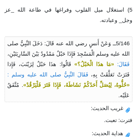
5) استغلال ميل القلوب وفراغها في طاعة الله _عز
وجل_ وعبادته.
5/146ــ وَعَنْ أَنسٍ رضي الله عنه قَالَ: دَخَلَ النَّبِيُّ صلى
الله عليه وسلم الْمَسْجِدَ فَإِذَا حَبْلٌ مَمْدُودٌ بَيْنَ السَّارِيَتَيْنِ،
فَقَالَ:
«مَا هذَا الْحَبْلُ؟»
قَالُوا: هذَا حَبْلٌ لِزَيْنَبَ، فَإِذا
فَتَرَتْ تَعَلَّقَتْ بِهِ،
فَقَالَ النَّبِيُّ صلى الله عليه وسلم :
«حُلُّوهُ، لِيُصَلِّ أَحَدُكُمْ نَشَاطَهُ، فَإِذَا فَتَرَ فَلْيَرْقُدْ»
. مُتَّفَقٌ
عَلَيْه.
غريب الحديث:
فترت: تعبت.
هداية الحديث: