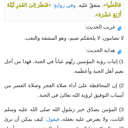
فَافْعَلُوا»
. متفقٌ عليه.
وفي روايةٍ:
«فَنَظَرَ إلىٰ القَمَرِ لَيْلَةَ
أَرْبَعَ عَشْرَةَ»
.
غريب الحديث:
لا تضامون: لا يلحقكم ضيم، وهو المشقة والتعب.
هداية الحديث:
1) إثبات رؤية المؤمنين ربَّهم عياناً في الجنة، فهذا من أجل
نعيم أهل الجنة وأعظَمه.
2) إن المحافظة علىٰ أداء صلاة الفجر وصلاة العصر من
أسباب التوفيق لرؤية الله تعالىٰ في الجنة.
3) المؤمن يصدّق خبر رَسُولِ الله صلى الله عليه وسلم
الثابت، ولا يعترض عليه بعقله،
فيقول:
كيف يمكن أن نرىٰ