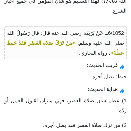
الله تعالىٰ؟! فهذا التسليم هو شأن المؤمن في جميع أخبار
الشرع.
6/1052ــ عَنْ بُرَيْدَة رضي الله عنه قَالَ: قَالَ رَسُولُ الله
صلى الله عليه وسلم:
«مَنْ تَرَكَ صَلاة العَصْر فَقَدْ حَبطَ
عملُهُ»
. رواه البخاري.
غريب الحديث:
حبط: بطل أجره.
هداية الحديث:
1) عظم شأن صلاة العصر، فهي ميزان لقَبول العمل أو
ردّه.
2) من ترك صلاة العصر فقد بطل أجره.