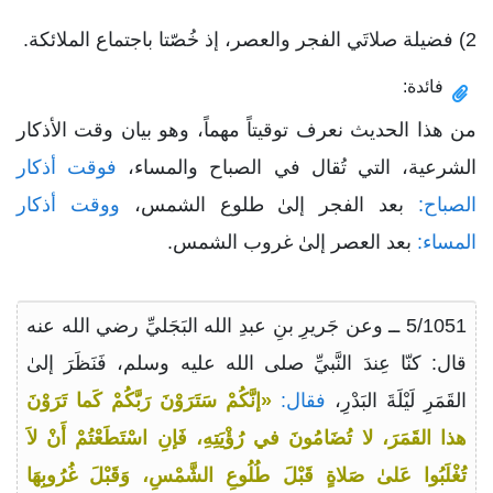
2) فضيلة صلاتَي الفجر والعصر، إذ خُصّتا باجتماع الملائكة.
فائدة:
من هذا الحديث نعرف توقيتاً مهماً، وهو بيان وقت الأذكار
الشرعية، التي تُقال في الصباح والمساء،
فوقت أذكار
الصباح:
بعد الفجر إلىٰ طلوع الشمس،
ووقت أذكار
المساء:
بعد العصر إلىٰ غروب الشمس.
5/1051 ــ وعن جَريرِ بنِ عبدِ الله البَجَليِّ رضي الله عنه
قال: كنّا عِندَ النَّبيِّ صلى الله عليه وسلم، فَنَظَرَ إلىٰ
القَمَرِ لَيْلَةَ البَدْرِ،
فقال:
«إنَّكُمْ سَتَرَوْنَ رَبَّكُمْ كَما تَرَوْنَ
هذا القَمَرَ، لا تُضَامُونَ في رُؤْيَتِهِ، فَإنِ اسْتَطَعْتُمْ أَنْ لاَ
تُغْلَبُوا عَلىٰ صَلاةٍ قَبْلَ طُلُوعِ الشَّمْسِ، وَقَبْلَ غُرُوبِهَا