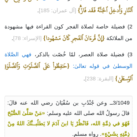
ٱلنَّارِ وَأُدخِلَ ٱلجَنَّةَ فَقَد فَازَۗ}
[آل عمران: 185]
.
2) فضيلة خاصة لصلاة الفجر كون القراءة فيها مشهودة
{إِنَّ قُرءَانَ ٱلفَجرِ كَانَ مَشهُودا}
من الملائكة
[الإسراء: 78]
.
3) فضيلة صلاة العصر، لمّا خُصّت بالذكر،
فهي الصَّلاة
{حَٰفِظُواْ عَلَى ٱلصَّلَوَٰتِ وَٱلصَّلَوٰةِ
الوسطىٰ في قوله تعالىٰ:
ٱلوُسطَىٰ}
[البقرة: 238]
.
3/1049ــ وعن جُنْدُبِ بن سُفْيَانَ رضي الله عنه قالَ:
قالَ رسولُ الله صلى الله عليه وسلم:
«مَنْ صَلَّىٰ الصُّبْحَ
فَهُوَ في ذِمَّةِ الله، فَانْظُرْ يَا ابنَ آدَمَ لا يَطلُبــنَّكَ اللهُ مِنْ
ذِمَّتِهِ بِشَيْءٍ»
. رواه مسلم.