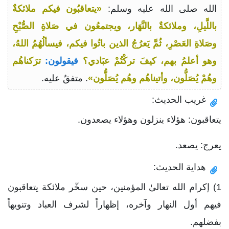
الله صلى الله عليه وسلم:
«يتعاقبُون فيكم ملائكةٌ
باللَّيلِ، وملائكةٌ بالنَّهَار، ويجتمعُون في صَلاةِ الصُّبْحِ
وصَلاةِ العَصْرِ، ثُمَّ يَعرُجُ الذين باتُوا فيكم، فيسألُهُمُ اللهُ،
وهو أعلمُ بهم، كيفَ تركْتُمْ عبَادي؟
فيقولون:
ترَكناهُم
وهُمْ يُصَلُّون، وأتيناهُم وهُم يُصَلُّون»
. متفقٌ عليه.
غريب الحديث:
يتعاقبون: هؤلاء ينزلون وهؤلاء يصعدون.
يعرج: يصعد.
هداية الحديث:
1) إكرام الله تعالىٰ المؤمنين، حين سخّر ملائكة يتعاقبون
فيهم أول النهار وآخره، إظهاراً لشرف العباد وتنويهاً
بفضلهم.