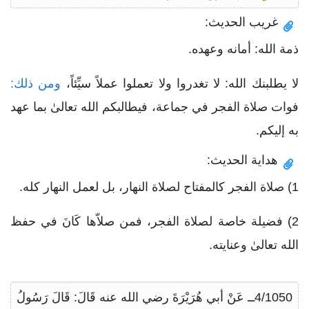
غريب الحديث:
ذمة الله: أمانه وعهده.
لا يطلبنك الله: لا تغدروا ولا تعملوا عملاً سيِّئاً،
ومن ذلك:
فوات صلاة الفجر في جماعة، فيطالبكم الله تعالىٰ بما عهد
به إليكم.
هداية الحديث:
1) صلاة الفجر كالمفتاح لصلاة النهار، بل لعمل النهار كله.
2) فضيلة خاصة لصلاة الفجر، فمن صلاّها كَانَ في حفظ
الله تعالىٰ وعنايته.
4/1050ــ عَنْ أبي هُرَيْرَةَ رضي الله عنه قَالَ: قَالَ رَسُولُ