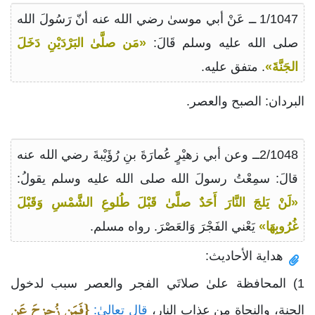
1/1047 ــ عَنْ أبي موسىٰ رضي الله عنه أنّ رَسُولَ الله
صلى الله عليه وسلم قَالَ:
«مَن صلَّىٰ البَرْدَيْنِ دَخَلَ
الجَنَّةَ»
. متفق عليه.
البردان: الصبح والعصر.
2/1048ــ وعن أبي زهيْرٍ عُمارَةَ بنِ رُؤَيْبةَ رضي الله عنه
قالَ: سمِعْتُ رسولَ الله صلى الله عليه وسلم يقولُ:
«لَنْ يَلجَ النَّارَ أَحَدٌ صلَّىٰ قَبْلَ طُلوعِ الشَّمْسِ وَقَبْلَ
غُرُوبِهَا»
يَعْني الفَجْرَ وَالعَصْرَ. رواه مسلم.
هداية الأحاديث:
1) المحافظة علىٰ صلاتَي الفجر والعصر سبب لدخول
{فَمَن زُحزِحَ عَنِ
الجنة، والنجاة من عذاب النار،
قال تعالىٰ: