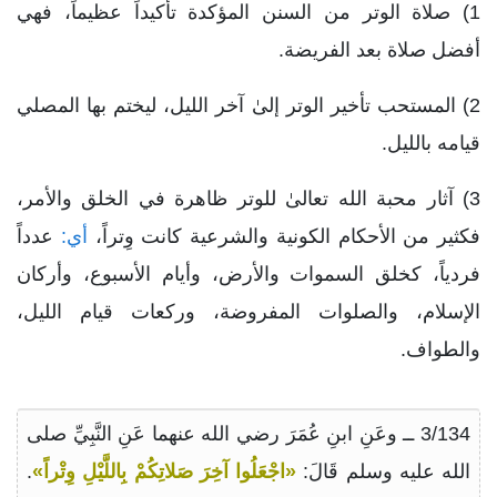
1) صلاة الوتر من السنن المؤكدة تأكيداً عظيماً، فهي
أفضل صلاة بعد الفريضة.
2) المستحب تأخير الوتر إلىٰ آخر الليل، ليختم بها المصلي
قيامه بالليل.
3) آثار محبة الله تعالىٰ للوتر ظاهرة في الخلق والأمر،
فكثير من الأحكام الكونية والشرعية كانت وِتراً،
أي:
عدداً
فردياً، كخلق السموات والأرض، وأيام الأسبوع، وأركان
الإسلام، والصلوات المفروضة، وركعات قيام الليل،
والطواف.
3/134 ــ وعَنِ ابنِ عُمَرَ رضي الله عنهما عَنِ النَّبِيِّ صلى
الله عليه وسلم قَالَ:
«اجْعَلُوا آخِرَ صَلاتِكُمْ بِاللَّيْلِ وِتْراً»
.