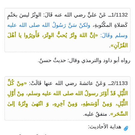
1/1132ــ عَنْ عليٍّ رضي الله عنه قَالَ: الوِتْرُ ليسَ بحَتْمٍ
كَصَلاةِ المكْتُوبةِ،
ولكنْ سَنَّ رَسُولُ الله صلى الله عليه
وسلم وقَالَ:
«إنَّ اللهَ وِتْرٌ يُحبُّ الوِتْرَ، فَأَوتِرُوا يا أهْلَ
القُرْآنِ»
.
رواه أبو داود والترمذي وقال: حديثٌ حسنٌ.
2/1133ــ وَعَنْ عائشةَ رضي الله عنها قَالَتْ:
«مِنْ كُلِّ
اللَّيْلِ قَدْ أَوْتَرَ رسولُ الله صلى الله عليه وسلم، مِنْ أَوَّلِ
اللَّيْلِ، وَمِنْ أَوْسَطِهِ، وَمِنْ آخِرِهِ، وَ انْتَهىٰ وِتْرُهُ إلىٰ
السَّحَر»
. متفقٌ عليه.
هداية الأحاديث: