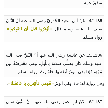
متفقٌ عليه.
4/1135ــ عَنْ أبي سعيد الخُدْريِّ رضي الله عنه أنَّ النَّبيَّ
صلى الله عليه وسلم قَالَ:
«أوْترُوا قبلَ أن تُصْبِحُوا»
.
رواه مسلم.
5/1136ــ عَنْ عائشةَ رضي الله عنها أنَّ النَّبيَّ صلى الله
عليه وسلم كان يصلِّي صلاتَهُ باللَّيلِ، وهيَ معْتَرضَةٌ بين
يَدَيْهِ، فإذا بقيَ الوِترُ أيقظَهَا، فأوْترتْ. رواه مسلم.
وفي رواية له: فإذا بقيَ الوترُ
«قُومي فأوْتري يا عائشَةُ»
.
6/1137ــ عَنْ ابنِ عمرَ رضي الله عنهما أنَّ النَّبيَّ صلى