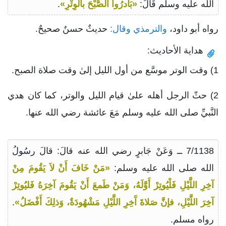
الله عليه وسلم قَالَ:
«بَادرُوا الصُّبْحَ بالوِتْرِ»
.
رواه أبو داود،
والترمذي وقال:
حديثٌ حسنٌ صحيحٌ.
هداية الأحاديث:
1) وقت الوتر موسَّع من أول الليل إلىٰ وقت صلاة الصبح.
2) حثّ الرجل أهله علىٰ قيام الليل والوتر، كما كان هدي
النَّبيِّ صلى الله عليه وسلم مَعَ عائشة رضي الله عنها.
7/1138 ــ وَعَنْ جَابرٍ رضي الله عنه قالَ: قالَ رسُولُ
الله صلى الله عليه وسلم:
«مَنْ خَافَ أَنْ لاَ يَقُومَ مِنْ
آخِرِ اللَّيْلِ فَلْيُوتِرْ أَوَّلَهُ، وَمَنْ طَمعَ أَنْ يَقُومَ آخِرَهُ فَليُوتِرْ
آخِرَ اللَّيْلِ، فإنَّ صَلاةَ آَخِرِ اللَّيْلِ مَشْهُودَةٌ، وَذلِكَ أَفْضَلُ»
.
رواه مسلم.