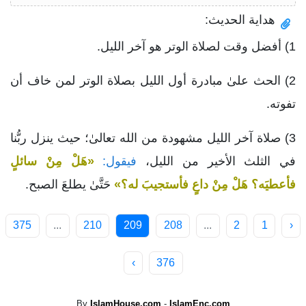
هداية الحديث:
1) أفضل وقت لصلاة الوتر هو آخر الليل.
2) الحث علىٰ مبادرة أول الليل بصلاة الوتر لمن خاف أن
تفوته.
3) صلاة آخر الليل مشهودة من الله تعالىٰ؛ حيث ينزل ربُّنا
في الثلث الأخير من الليل،
فيقول:
«هَلْ مِنْ سائلٍ
فأعطيَه؟ هَلْ مِنْ داعٍ فأستجيبَ له؟»
حَتَّىٰ يطلعَ الصبح.
375
...
210
209
208
...
2
1
‹
›
376
By
IslamHouse.com
-
IslamEnc.com