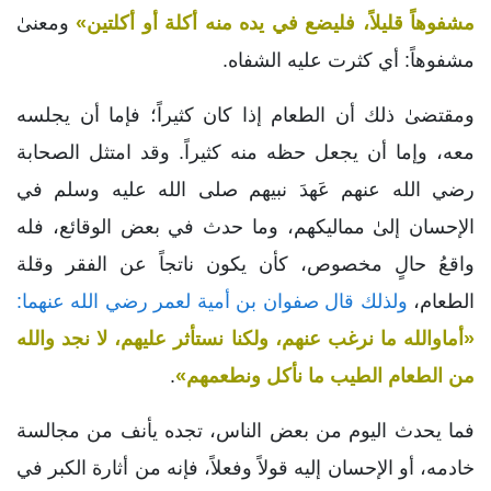
مشفوهاً قليلاً، فليضع في يده منه أكلة أو أكلتين»
ومعنىٰ
مشفوهاً: أي كثرت عليه الشفاه.
ومقتضىٰ ذلك أن الطعام إذا كان كثيراً؛ فإما أن يجلسه
معه، وإما أن يجعل حظه منه كثيراً. وقد امتثل الصحابة
رضي الله عنهم عَهدَ نبيهم صلى الله عليه وسلم في
الإحسان إلىٰ مماليكهم، وما حدث في بعض الوقائع، فله
واقعُ حالٍ مخصوص، كأن يكون ناتجاً عن الفقر وقلة
الطعام،
ولذلك قال صفوان بن أمية لعمر رضي الله عنهما:
«أماوالله ما نرغب عنهم، ولكنا نستأثر عليهم، لا نجد والله
من الطعام الطيب ما نأكل ونطعمهم»
.
فما يحدث اليوم من بعض الناس، تجده يأنف من مجالسة
خادمه، أو الإحسان إليه قولاً وفعلاً، فإنه من أثارة الكبر في