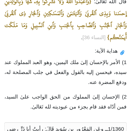
{وَٱعبُدُواْ ٱللَّهَ وَلَا تُشرِكُواْ بِهِۦ شَي‍ٔاۖ وَبِٱلوَٰلِدَينِ
قَالَ الله تَعَالىٰ:
إِحسَٰنا وَبِذِي ٱلقُربَىٰ وَٱليَتَٰمَىٰ وَٱلمَسَٰكِينِ وَٱلجَارِ ذِي ٱلقُربَىٰ
وَٱلجَارِ ٱلجُنُبِ وَٱلصَّاحِبِ بِٱلجَنبِ وَٱبنِ ٱلسَّبِيلِ وَمَا مَلَكَت
أَيمَٰنُكُم}
[النساء 36]
.
هداية الآية:
1) الأمر بالإحسان إلىٰ ملك اليمين، وهو العبد المملوك عند
سيده، فيحسن إليه بالقول والفعل في جلب المصلحة له،
ودفع المضرة عنه.
2) الإحسان إلىٰ المملوك من الحق الواجب علىٰ السيد،
فمن أدّاه فقد قام بجزء من عبوديته لله تَعَالىٰ.
1/1360ــ وعَنِ المَعْرُورِ بنِ سُوَيدٍ قَالَ: رأيتُ أبا ذَرٍّ رضي