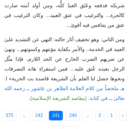
شريكه فدفعه وعَتَق العبدُ كلُّه، ومن أولد أمته صارت
كالحرة... والترغيب في عتق العبيد... وكان الترغيب في
عتق من يتنافس فيه أقوىٰ...
ومن الثاني: وهو تخفيف آثار حالته: النهي عن التشديد علىٰ
العبيد في الخدمة.. والأمر بكفاية مؤنتهم وكسوتهم... ونهىٰ
عن ضربهم الضرب الخارج عن الحد اللازم، فإذا مثَّل
الرجل بعبده عُتق عليه... فمن استقراءِ هاته التصرفات
ونحوها حصل لنا العلم بأن الشريعة قاصدة بث الحرية» ا.
هـ ملخصاً من كلام العلامة الطاهر بن عاشور ــ رحمه الله
تعالىٰ ــ في كتابه:
(مقاصد الشريعة الإسلامية)
.
375
...
242
241
240
...
2
1
‹