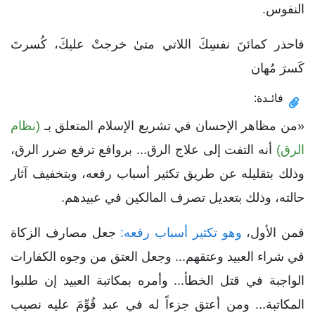
النفوس.
فاحذر كمائنَ نفسِكَ اللاتي متىٰ خرجتْ عليكَ، كُسرتَ
كَسرَ مُهان
فائـدة:
«من مظاهر الإحسان في تشريع الإسلام المتعلق بـ
(نظام
الرق)
أنه التفت إلى علاج الرق... بروافع ترفع ضرر الرق،
وذلك بتقليله عن طريق تكثير أسباب رفعه، وبتخفيف آثار
حالته، وذلك بتعديل تصرف المالكين في عبيدهم.
فمن الأول،
وهو تكثير أسباب رفعه:
جعل مصارف الزكاة
في شراء العبيد وعتقهم... وجعل العتق من وجوه الكفارات
الواجبة في قتل الخطأ... وأمره بمكاتبة العبيد إن طلبوا
المكاتبة... ومن أعتق جزءاً له في عبد قُوِّمَ عليه نصيب