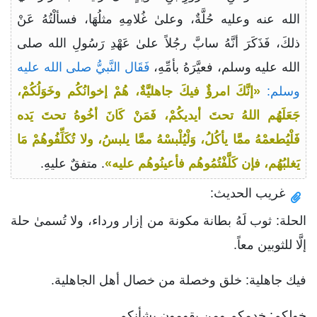
الله عنه وعليه حُلَّةٌ، وعلىٰ غُلامِهِ مثلُهَا، فسألْتُهُ عَنْ
ذلكَ، فَذَكَرَ أنَّهُ سابَّ رجُلاً علىٰ عَهْدِ رَسُولِ الله صلى
الله عليه وسلم، فعيَّرَهُ بأمِّهِ،
فَقَال النَّبيُّ صلى الله عليه
وسلم:
«إنَّكَ امرؤٌ فيكَ جاهليَّةٌ، هُمْ إخوانُكُم وخَوَلُكُمْ،
جَعَلَهُم اللهُ تحتَ أيديكُمْ، فَمَنْ كَانَ أخُوهُ تحتَ يَده
فَلْيُطعمْهُ ممَّا يأكُلُ، وَلْيُلْبسْهُ ممَّا يلبسُ، ولا تُكَلِّفُوهُمْ مَا
يَغلبُهُم، فإن كَلَّفْتُمُوهُم فأعينُوهُم عليه»
. متفقٌ عليهِ.
غريب الحديث:
الحلة: ثوب لَهُ بطانة مكونة من إزار ورداء، ولا تُسمىٰ حلة
إلَّا للثوبين معاً.
فيك جاهلية: خلق وخصلة من خصال أهل الجاهلية.
خولكم: خدمكم ومن يقومون بشأنكم.