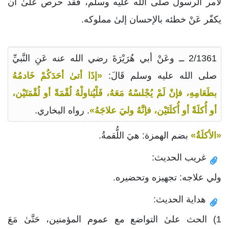
لأمر الرسول صلى الله عليه وسلم، فقد حرص علىٰ أن
يكفّر عَنْ خطئه بالإحسان إلىٰ مملوكه.
2/1361 ــ وعَنْ أبي هُرَيْرَةَ رضي الله عنه عَنِ النَّبيِّ
صلى الله عليه وسلم قَالَ:
«إذَا أتىٰ أحَدَكُمْ خَادمُهُ
بطَعَامِهِ، فإنْ لَمْ يُجْلسْهُ مَعَهُ، فَلْيُناولْهُ لُقْمَةً أو لُقْمَتَيْن،
أو أُكلَةً أو أُكلَتَيْن، فإنَّهُ وليَ علاجَهُ»
. رواه البخاري.
«الأكلَةُ»
بضم الهمزة: هيَ اللُّقمةُ.
غريب الحديث:
ولي علاجه: تجهيزه وتحضيره.
هداية الحديث:
1) الحث علىٰ التواضع مع عموم المؤمنين، حَتَّىٰ مَعَ