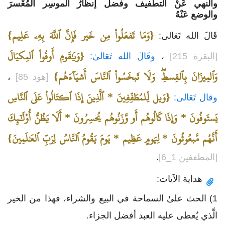
والنهي عَنْ التطفيف وفضل إنظارُ الموسِر المُعْسرَ
والوضع عَنْهُ
{وَمَا تَفعَلُواْ مِن خَير فَإِنَّ ٱللَّهَ بِهِۦ عَلِيم}
قَالَ الله تَعَالىٰ:
{وَيَٰقَومِ أَوفُواْ ٱلمِكيَالَ
[البقرة 215]
،
وقَالَ الله تَعَالىٰ:
وَٱلمِيزَانَ بِٱلقِسطِۖ وَلَا تَبخَسُواْ ٱلنَّاسَ أَشيَآءَهُم}
[هود 85]
،
{وَيل لِّلمُطَفِّفِينَ * ٱلَّذِينَ إِذَا ٱكتَالُواْ عَلَى ٱلنَّاسِ
وقال تَعَالىٰ:
يَستَوفُونَ * وَإِذَا كَالُوهُم أَو وَّزَنُوهُم يُخسِرُونَ * أَلَا يَظُنُّ أُوْلَٰٓئِكَ
أَنَّهُم مَّبعُوثُونَ * لِيَومٍ عَظِيم * يَومَ يَقُومُ ٱلنَّاسُ لِرَبِّ ٱلعَٰلَمِينَ}
[المطففين 1_6]
.
هداية الآيات:
1) الحث علىٰ السماحة في البيع والشراء، فهذا من الخير
الَّذي يُعطىٰ عليه العبد أفضل الجزاء.