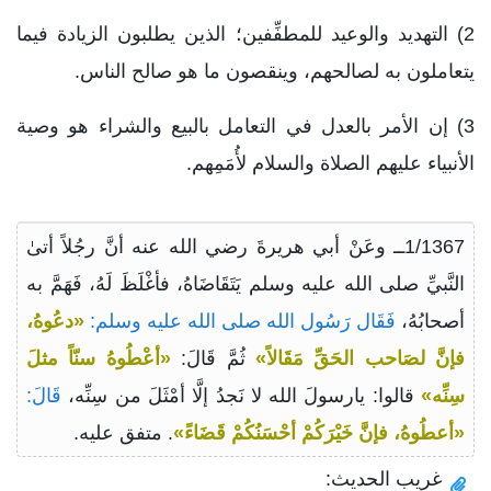
2) التهديد والوعيد للمطفِّفين؛ الذين يطلبون الزيادة فيما
يتعاملون به لصالحهم، وينقصون ما هو صالح الناس.
3) إن الأمر بالعدل في التعامل بالبيع والشراء هو وصية
الأنبياء عليهم الصلاة والسلام لأُمَمِهم.
1/1367ــ وعَنْ أبي هريرةَ رضي الله عنه أنَّ رجُلاً أتىٰ
النَّبيِّ صلى الله عليه وسلم يَتَقَاضَاهُ، فأغْلَظَ لَهُ، فَهَمَّ به
أصحابُهُ،
فَقَال رَسُول الله صلى الله عليه وسلم:
«دعُوهُ،
فإنَّ لصَاحب الحَقِّ مَقَالاً»
ثُمَّ قَالَ:
«أعْطُوهُ سنّاً مثلَ
سِنِّه»
قالوا: يارسولَ الله لا نَجدُ إلَّا أمْثَلَ من سِنِّه،
قَالَ:
«أعطُوهُ، فإنَّ خَيْرَكُمْ أحْسَنُكُمْ قَضَاءً»
. متفق عليه.
غريب الحديث: