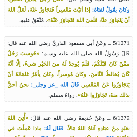
وكانَ يقُولُ لفتَاهُ:
إذَا أتَيْتَ مُعْسِراً فَتَجَاوَزْ عَنْهُ، لَعَلَّ اللهَ
أنْ يَتَجَاوَزَ عنَّا، فَلَقيَ اللهَ فَتَجَاوَزَ عَنْهُ»
. مُتَّفَقٌ عليهِ.
5/1371 ــ وعَنْ أبي مسعود البَدْريِّ رضي الله عنه قَالَ:
قَالَ رَسُولُ الله صلى الله عليه وسلم:
«حُوسبَ رَجُلٌ
ممَّنْ كَانَ قَبْلَكُمْ، فَلَمْ يُوجدْ لَهُ منَ الخَيْر شيءٌ، إلَّا أنَّهُ
كَانَ يُخالطُ النَّاسَ، وكانَ مُوسراً، وكانَ يأمُرُ غلمَانَهُ أنْ
يَتَجَاوَزُوا عَنْ المُعْسِر.
قَالَ الله _عز وجل_:
نحنُ أحقُّ
بذلك منهُ، تَجَاوَزُوا عَنْهُ»
. رواهُ مسلم.
6/1372 ــ وعَنْ حُذيفةَ رضي الله عنه قَالَ:
«أُتِيَ اللهُ
بعَبْدٍ منْ عبَادِهِ آتاهُ اللهُ مَالاً،
فَقَال لَهُ:
ماذا عَملْتَ في