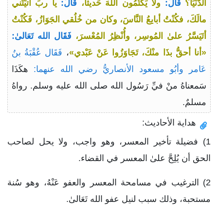
الدُّنْيَا؟
قَالَ:
ولا يَكْتُمُون اللهَ حَديثاً،
قَالَ:
يا ربِّ آتيْتَني
مالَكَ، فكُنْتُ أبايعُ النَّاسَ، وكان من خُلُقي الجَوَازُ، فَكُنْتُ
أتَيَسَّرُ علىٰ المُوسِر، وأُنْظِرُ المُعْسرَ،
فَقَال الله تَعَالىٰ:
«أنا أحقُّ بذَا منْكَ، تَجَاوَزُوا عَنْ عَبْدي»
،
فَقَال عُقْبَةُ بنُ
عَامر وأبُو مسعود الأنصاريُّ رضي الله عنهما:
هكَذَا
سَمعناهُ منْ فيِّ رَسُول الله صلى الله عليه وسلم. رواهُ
مسلمٌ.
هداية الأحاديث:
1) فضيلة تأخير المعسر، وهو واجب، ولا يحل لصاحب
الحق أن يُلِحَّ علىٰ المعسر في القضاء.
2) الترغيب في مسامحة المعسر والعفو عَنْهُ، وهو سُنة
مستحبة، وذلك سبب لنيل عفو الله تَعَالىٰ.