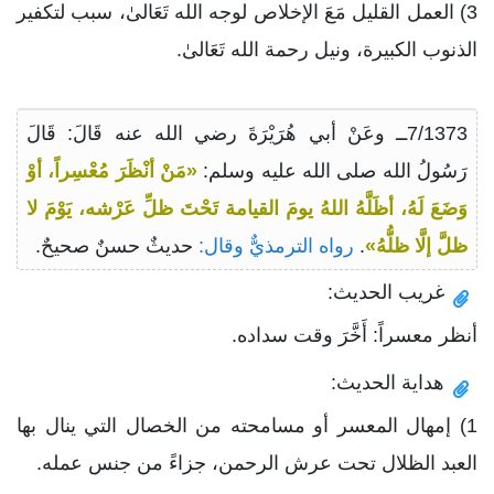
3) العمل القليل مَعَ الإخلاص لوجه الله تَعَالىٰ، سبب لتكفير
الذنوب الكبيرة، ونيل رحمة الله تَعَالىٰ.
7/1373ــ وعَنْ أبي هُرَيْرَةَ رضي الله عنه قَالَ: قَالَ
رَسُولُ الله صلى الله عليه وسلم:
«مَنْ أنْظَرَ مُعْسِراً، أوْ
وَضَعَ لَهُ، أظَلَّهُ اللهُ يومَ القيامة تَحْتَ ظلِّ عَرْشه، يَوْمَ لا
ظلَّ إلَّا ظلُّهُ»
.
رواه الترمذيٌّ وقال:
حديثٌ حسنٌ صحيحٌ.
غريب الحديث:
أنظر معسراً: أَخَّرَ وقت سداده.
هداية الحديث:
1) إمهال المعسر أو مسامحته من الخصال التي ينال بها
العبد الظلال تحت عرش الرحمن، جزاءً من جنس عمله.