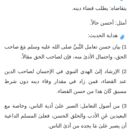
يتقاضاه: يطلب قضاء دينه.
أمثل: أحسن حالاً.
هداية الحديث:
1) بيان حسن تعامل النَّبيِّ صلى الله عليه وسلم مَعَ صاحب
الحق، واحتمال الأذىٰ منه، فإن لصاحب الحق مقالاً.
2) الإرشاد إلىٰ الهدي النبوي في الإحسان لصاحب الدين
عند القضاء، فمن زاد في مقدار وفاء دينه دون شرط
مسبق كَانَ هذا من حسن القضاء.
3) من أصول التعامل: الصبر علىٰ أذية الناس، وخاصة مع
البعيدين عَنِ الأدب والخلق الحسن، فعلىٰ المسلم الداعية
أن يصبر علىٰ مَا يجده من أذىٰ الناس.