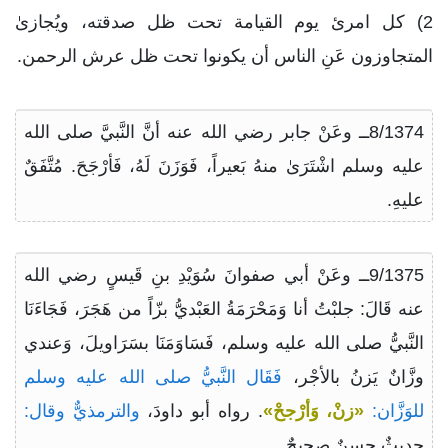
2) كل امرئ يوم القيامة تحت ظل صدقته، ويُجازىٰ
المتجاوزون عَنِ الناس أن يكونوا تحت ظل عرش الرحمن.
8/1374ــ وعَنْ جابر رضي الله عنه أنَّ النَّبيَّ صلى الله
عليه وسلم اشْتَرَىٰ منهُ بَعيراً، فَوَزَنَ لَهُ، فَأرْجَحَ. مُتَّفَقٌ
عليهِ.
9/1375ــ وعَنْ أبي صفوانَ سُوَيْدِ بنِ قَيسٍ رضي الله
عنه قَالَ: جلبْتُ أنا وَمَحْرَمَةُ العَبْديُّ بزّاً من هَجَرَ، فَجَاءَنَا
النَّبيُّ صلى الله عليه وسلم، فَسَاوَمَنَا بسَرَاويلَ، وَعندي
وزَّانٌ يَزنُ بالأجْر،
فَقَال النَّبيُّ صلى الله عليه وسلم
للوَزَّان:
«زنْ، وَأرْجحْ»
. رواه أبو داودَ،
والترمذيٌّ وقال:
حديثٌ حسنٌ صحيحٌ.