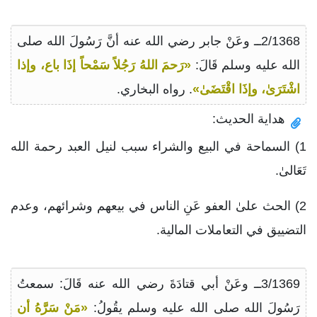
2/1368ــ وعَنْ جابر رضي الله عنه أنَّ رَسُولَ الله صلى
الله عليه وسلم قَالَ:
«رَحمَ اللهُ رَجُلاً سَمْحاً إذَا باع، وإذا
اشْتَرَىٰ، وإذَا اقْتَضَىٰ»
. رواه البخاري.
هداية الحديث:
1) السماحة في البيع والشراء سبب لنيل العبد رحمة الله
تَعَالىٰ.
2) الحث علىٰ العفو عَنِ الناس في بيعهم وشرائهم، وعدم
التضييق في التعاملات المالية.
3/1369ــ وعَنْ أبي قتادَةَ رضي الله عنه قَالَ: سمعتُ
رَسُولَ الله صلى الله عليه وسلم يقُولُ:
«مَنْ سَرَّهُ أن