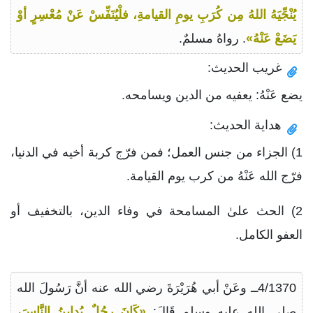
يُنْجِّيَهُ اللهُ مِن كُرَبِ يومِ القيامةِ، فلْيُنَفِّسْ عَنْ مُعْسِرٍ أوْ
يَضَعْ عَنْهُ»
. رواهُ مسلمٌ.
غريب الحديث:
يضع عَنْهُ: يعفيه من الدين ويسامحه.
هداية الحديث:
1) الجزاء من جنس العمل؛ فمن فرّج كربة أخيه في الدنيا،
فرّج الله عَنْهُ من كرب يوم القيامة.
2) الحث علىٰ المسامحة في وفاء الدين، بالتخفيف أو
العفو الكامل.
4/1370ــ وعَنْ أبي هُرَيْرَةَ رضي الله عنه أنَّ رَسُولَ الله
صلى الله عليه وسلم قَالَ:
«كَانَ رجُلٌ يُداينُ النَّاسَ،