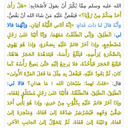
الله عليه وسلم مِمَّا يُكْثِرُ أَنْ يقولَ لأَصْحَابِهِ:
«هَلْ رَأَىٰ
أَحَدٌ مِنكُمْ مِنْ رُؤْيَا؟»
فَيَقُصُّ عَلَيْهِ مَنْ شَاءَ الله أنْ يَقُصُّ،
وَأَنَّهُ قالَ لنا ذاتَ غَدَاةٍ:
«إنَّهُ أتَاني اللَّيْلَةَ آتِيَانِ،
وَإنَّهُمَا قالا
لي:
انْطَلِقْ، وَإنِّي انْطَلَقْتُ مَعَهُمَا، وَإنّا أَتَيْنَا عَلىٰ رَجُلٍ
مُضْطَجِعٍ، وإذا آخَرُ قائمٌ عَلَيْهِ بِصَخْرَةٍ، وَإذا هُوَ يَهْوِي
بِالصَّخْرَةِ لِرَأْسِهِ، فَيَثْلَغُ رَأْسَهُ، فَيَتَدَهْدَهُ الحَجَرُ هَاهُنَا،
فَيَتْبَعُ الحَجَرَ فَيَأْخُذُهُ، فلا يَرجِعُ إلَيْهِ حَتَّىٰ يَصِحَّ رَأْسُهُ كَما
كانَ، ثُمَّ يَعُودُ عَلَيْهِ، فَيَفْعَلُ بِهِ مِثْلَ مَا فَعَلَ المَرَّةَ الأُولىٰ»
قال:
«قلتُ لهما: سُبْحَانَ الله ! مَا هذانِ؟
قالا لي:
انْطَلِقْ، انْطَلِقْ، فانْطَلَقْنَا، فَأَتَيْنَا عَلىٰ رَجُلٍ مُسْتَلْقٍ لِقَفَاه،
وإذَا آخَرُ قائمٌ عَلَيْهِ بِكَلُّوْبٍ مِنْ حَدِيدٍ، وإذا هُوَ يَأْتِي أَحَدَ
شِقَّيْ وَجْهِهِ فَيُشَرْشِرُ شِدْقَهُ إلىٰ قَفَاهُ، وَمَنْخِرَهُ إلىٰ
قَفاهُ، وَعَيْنَهُ إلىٰ قَفَاهُ، ثُمَّ يَتَحَوَّلُ إلىٰ الجانِبِ الآخَرِ،