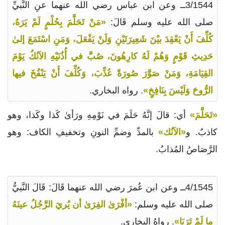
3/1544ــ وعن ابن عباس رضي الله عنهما عنِ النَّبيِّ
صلى الله عليه وسلم قَالَ:
«مَنْ تَحَلَّمَ بِحُلْمٍ لَمْ يَرَهُ،
كُلِّفَ أَنْ يَعْقِدَ بيْنَ شَعِيرَتَيْنِ وَلَنْ يَفْعَلَ، وَمَنِ اسْتَمَعَ إلىٰ
حَدِيثِ قَوْمٍ وَهُمْ لَهُ كارِهُونَ، صُبَّ في أُذُنَيْهِ الآنُكُ يَوْمَ
القِيَامَةِ، وَمَنْ صَوَّرَ صُورَةً عُذِّبَ، وَكُلِّفَ أَنْ يَنْفُخَ فيها
الرُّوحَ وَلَيْسَ بِنَافِخٍ»
. رواه البخاري.
«تَحَلَّمَ»
أي: قالَ إنَّهُ حَلَمَ في نَوْمِهِ ورَأىٰ كَذا وكَذا، وهو
كاذبٌ. و
«الآنُك»
بالمدِّ وضمِّ النونِ وتخفيفِ الكاف: وهو
الرَّصَاصُ المُذابُ.
4/1545ــ وعن ابن عُمرَ رضي الله عنهما قَالَ: قَالَ النَّبيُّ
صلى الله عليه وسلم:
«أفْرَىٰ الفِرَىٰ أن يُريَ الرَّجُلُ عينَهُ
ما لَمْ تَرَيَا»
. رواهُ البخاري.