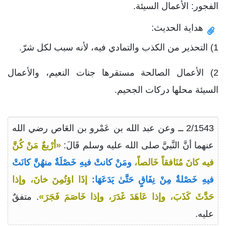
الفجور: الأعمال السيئة.
هداية الحديث:
1) التحذير من الكذب والتمادي فيه، لأنه سبب لكل شرّ.
2) الأعمال الصالحة مستقرها جنات النعيم، والأعمال
السيئة محلها دركات الجحيم.
2/1543 ــ وعن عبد الله بن عَمْرو بن العَاص رضي الله
عنهما أنَّ النَّبيَّ صلى الله عليه وسلم قَالَ:
«أرْبعٌ مَنْ كُنَّ
فيه كانَ مُنَافقاً خَالصاً،
ومَنْ كانتْ فيهِ خَصْلَةٌ منهُنَّ كانَتْ
فيهِ خَصْلةٌ مِنْ نِفَاقٍ حَتَّىٰ يَدَعَهَا:
إذَا اؤتُمِنَ خانَ، وإذا
حَدَّثَ كَذَبَ، وإذا عَاهَدَ غَدَرَ، وإذا خَاصَمَ فَجَرَ»
. متفقٌ
عليه.