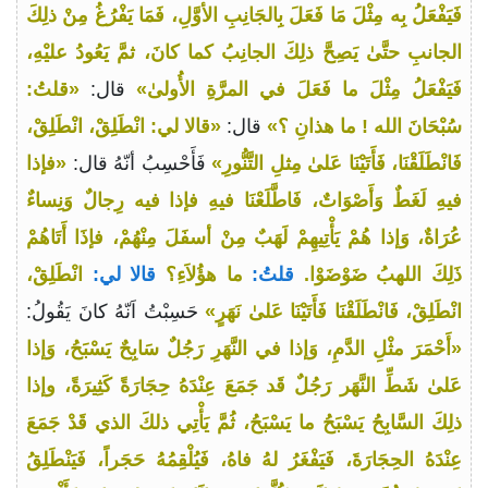
فَيَفْعَلُ بِه مِثْلَ مَا فَعَلَ بِالجَانِبِ الأوَّلِ، فَمَا يَفْرُغُ مِنْ ذلِكَ
الجانبِ حتَّىٰ يَصِحَّ ذلِكَ الجانِبُ كما كانَ، ثمَّ يَعُودُ عليْهِ،
فَيَفْعَلُ مِثْلَ ما فَعَلَ في المرَّةِ الأُولىٰ»
قال:
«قلتُ:
سُبْحَانَ الله ! ما هذانِ ؟»
قال:
«قالا لي: انْطَلِقْ، انْطَلِقْ،
فَانْطَلَقْنَا، فَأَتَيْنَا عَلىٰ مِثلِ التَّنُّورِ»
فَأَحْسِبُ أنّهُ قال:
«فإذا
فيهِ لَغَطٌ وَأَصْوَاتٌ، فَاطَّلَعْنَا فيهِ فإذا فيه رِجالٌ وَنِساءٌ
عُرَاةٌ، وَإذا هُمْ يَأْتِيهِمْ لَهَبٌ مِنْ أسفَلَ مِنْهُمْ، فإذَا أَتَاهُمْ
ذَلِكَ اللهبُ ضَوْضَوْا.
قلتُ:
ما هؤُلاَءِ؟
قالا لي:
انْطَلِقْ،
انْطَلِقْ، فَانْطَلَقْنَا فَأَتَيْنَا عَلىٰ نَهَرٍ»
حَسِبْتُ اَنّهُ كانَ يَقُولُ:
«أَحْمَرَ مثْلِ الدَّمِ، وَإذا في النَّهَرِ رَجُلٌ سَابِحٌ يَسْبَحُ، وَإذا
عَلىٰ شَطِّ النَّهَر رَجُلٌ قَد جَمَعَ عِنْدَهُ حِجَارَةً كَثِيرَةً، وإذا
ذلِكَ السَّابِحُ يَسْبَحُ ما يَسْبَحُ، ثُمَّ يَأْتِي ذلكَ الذي قَدْ جَمَعَ
عِنْدَهُ الحِجَارَةَ، فَيَفْغَرُ لهُ فاهُ، فَيُلْقِمُهُ حَجَراً، فَيَنْطَلِقُ