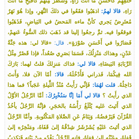
خَلْقِهِمْ كأحْسَنِ مَا أَنْتَ رَاءٍ، وشَطرٌ مِنهم كأَقْبَحِ ما أَنْتَ
رَاءِ،
قالا لهمُ:
اذهَبُوا فقَعُوا في ذلكَ النَّهَرِ، وإذا هُوَ نَهَرٌ
مُعتَرِضٌ يَجري كأنَّ ماءه المَحضُ في البَياضِ، فَذَهَبُوا
فوقعُوا فيه. ثمَّ رجعُوا إلينا قد ذَهَبَ ذلك السُّوءُ عَنهمْ،
فَصَارُوا في أَحْسَنِ صُوْرَةٍ»
.
قال:
«قالا لي: هذه جَنَّةُ
عَدْنٍ، وهذاك مَنْزِلُكَ، فَسَمَا بَصَرِي صُعُداً، فإذا قَصْرٌ مِثْلُ
الرَّبَابَةِ البَيضَاءِ،
قالا لي:
فذاك مَنزِلكَ قلتُ لهما: بَارَكَ
الله فِيكُمَا، فَذراني فَأَدْخُلَهُ،
قالا:
أمّا الآن فلا، وَأَنتَ
دَاخِلُهُ.
قلت لهُمَا:
فَإنِّي رَأَيتُ مُنْذُ اللَّيلةِ عَجَباً؟ فما هذا
الذي رأَيتُ ؟
قالا لي أَمَا إنَّا سَنُخْبِرُكَ:
أمَّا الرَّجُلُ الأوَّلُ
الذي أَتَيتَ عَليه يُثْلَغُ رَأْسُهُ بالحَجَرِ، فإنَّهُ الرَّجُلُ يأخُذُ
القُرْآنَ فَيَرْفضُهُ، وَيَنَامُ عَنِ الصَّلاةِ المَكْتُوبةِ. وأمَّا الرَّجُلُ
الذي أتَيتَ عَليْهِ يُشَرْشَرُ شِدْقُهُ إلىٰ قَفَاهُ، ومَنْخِرُه إلىٰ
قَفاهُ، وعَيْنُه إلىٰ قفاهُ، فإنه الرَّجُلُ يَغْدُو مِنْ بَيْتِهِ فَيَكذِبُ