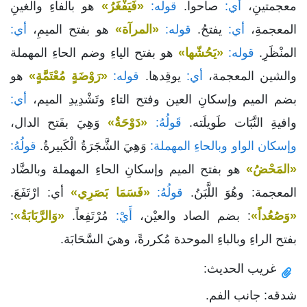
معجمتينِ،
أي:
صاحوا.
قوله:
«فَيَفْغَرُ»
هو بالفاءِ والغينِ
المعجمةِ،
أي:
يفتحُ.
قوله:
«المرآة»
هو بفتح الميمِ،
أي:
المنْظَرِ.
قوله:
«يَحُشّها»
هو بفتح الياءِ وضم الحاءِ المهملة
والشين المعجمة،
أي:
يوقِدها.
قوله:
«رَوْضَةٍ مُعْتَمَّةٍ»
هو
بضم الميم وإسكانِ العين وفتح التاءِ وتَشْدِيدِ الميم،
أي:
وافيةِ النَّبَات طَويلَته.
قَولُهُ:
«دَوْحَةٌ»
وَهِيَ بفَتح الدال،
وإسكان الواو وبالحاءِ المهملة:
وَهِيَ الشَّجَرَةُ الْكَبيرةُ.
قولُهُ:
«المَحْضُ»
هو بفتح الميم وإسكانِ الحاءِ المهملة وبالضَّاد
المعجمة: وهُوَ اللَّبَنُ.
قولُهُ:
«فَسَمَا بَصَرِي»
أي: ارْتَفَعَ.
«وَصُعُداً»
: بضم الصاد والعيْن،
أَيْ:
مُرْتَفِعاً.
«وَالرَّبَابَةُ»
:
بفتح الراءِ وبالباءِ الموحدة مُكررةً، وهيَ السَّحَابَة.
غريب الحديث:
شدقه: جانب الفم.