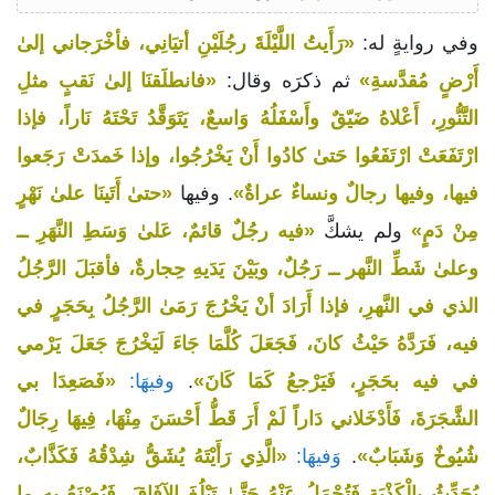
وفي روايةٍ له:
«رَأَيتُ اللَّيْلَةَ رجُلَيْنِ أتيَانِي، فأخْرَجاني إلىٰ
أَرْضٍ مُقدَّسةِ»
ثم ذكرَه وقال:
«فانطلَقنَا إلىٰ نَقبٍ مثلِ
التَّنُّورِ، أَعْلاهُ ضَيّقٌ وأَسْفَلُهُ وَاسعٌ، يَتَوَقَّدُ تَحْتَهُ نَاراً، فإذا
ارْتَفَعَتْ ارْتَفَعُوا حَتىٰ كادُوا أَنْ يَخْرُجُوا، وإذا خَمدَتْ رَجَعوا
فيها، وفيها رجالٌ ونساءٌ عراةٌ»
. وفيها
«حتىٰ أَتَينَا علىٰ نَهْرٍ
مِنْ دَمٍ»
ولم يشكَّ
«فيه رجُلٌ قائمٌ، عَلىٰ وَسَطِ النَّهَرِ ــ
وعلىٰ شَطِّ النَّهر ــ رَجُلٌ، وبَيْنَ يَدَيهِ حِجارةٌ، فأقبَلَ الرَّجُلُ
الذي في النَّهرِ، فإذا أَرَادَ أنْ يَخْرُجَ رَمَىٰ الرَّجُلُ بِحَجَرٍ في
فيه، فَرَدَّهُ حَيْثُ كانَ، فَجَعَلَ كُلَّمَا جَاءَ لَيَخْرُجَ جَعَلَ يَرْمي
في فيه بحَجَرٍ، فَيَرْجعُ كَمَا كَانَ»
.
وفيهَا:
«فَصَعِدَا بي
الشَّجَرَةَ، فَأَدْخَلاني دَاراً لَمْ أَرَ قَطُّ أَحْسَنَ مِنْهَا، فِيهَا رِجَالٌ
شُيُوخٌ وَشَبَابٌ»
.
وَفيهَا:
«الَّذِي رَأَيْتَهُ يُشَقُّ شِدْقُهُ فَكَذَّابٌ،
يُحَدِّثُ بِالْكَذْبَةِ فَتُحْمَلُ عَنْهُ حَتَّىٰ تَبْلُغَ الآفَاقَ، فَيُصْنَعُ بهِ ما