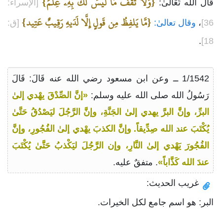
{وَلَا تَقفُ مَا لَيسَ لَكَ بِهِۦ عِلمٌ}
قَالَ الله تَعَالىٰ:
[الإسراء:
{مَّا يَلفِظُ مِن قَولٍ إِلَّا لَدَيهِ رَقِيبٌ عَتِيد}
36]
،
وقال تعالىٰ:
[ق:
.
18]
1/1542 ــ وعن ابن مسعود رضي الله عنه قَالَ: قَالَ
رَسُولُ الله صلى الله عليه وسلم:
«إنَّ الصِّدْقَ يهْدي إلىٰ
البرِّ، وإنَّ البرَّ يهدي إلىٰ الجَنَّةِ، وإنَّ الرَّجُلَ ليَصْدُقُ حَتَّىٰ
يُكْتَبَ عند الله صِدِّيقاً. وإنَّ الكذبَ يهْدي إلىٰ الفُجُورِ، وإنَّ
الفُجُورَ يَهْدي إلىٰ النَّارِ، وإن الرَّجُلَ ليَكْذبُ حَتَّىٰ يُكْتَبَ
عندَ الله كَذَّاباً»
. متفقٌ عليه.
غريب الحديث:
البر: هو اسم جامع لكل الخيرات.