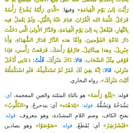
رَأَيْتَ إلىٰ يَوْمِ الْقِيامَةِ»
وَفيهَا:
«الَّذي رَأَيْتَهُ يُشْدَخُ رَأْسُهُ
فَرَجُلٌ عَلَّمَهُ الله الْقُرْانَ، فنامَ عَنْهُ بِاللَّيْلِ، وَلَمْ يَعْمَلْ فيه
بِالنَّهَارِ، فَيُفْعَلُ بِه إلىٰ يَوْمِ الْقِيامَةِ، وَالدَّارُ الأُولىٰ الَّتي دَخَلْتَ
دَارُ عَامَّةِ المُؤُمنينَ، وَأمَّا هذه الدَّارُ فَدَارُ الشُّهَدَاءِ، وَأَنا
جِبْرِيلُ، وهذا مِيكَائِيلُ، فارْفَعْ رَأْسَكَ، فَرَفَعتُ رَأْسي، فإذا
فَوْقي مِثْلُ السَّحَاب،
قالا:
ذَاكَ مَنْزِلُكَ،
قُلْتُ:
دَعَانِي أَدْخُلْ
مَنْزِلي،
قَالا:
إنَّهُ بقِيَ لَكَ عُمُرٌ لَمْ تَسْتكْمِلْهُ، فَلَو اسْتكْمَلْتَهُ
أتَيْتَ مَنْزِلَكَ»
. رواه البخاري.
قوله:
«يَثْلَغ رَأْسَهُ»
هو بالثاءِ المثلثة والغينِ المعجمة،
أي:
يَشْدَخُهُ وَيَشُقُّهُ.
قوله:
«يَتَدَهْدَه»
أي: يتدحرجُ. و
«الكَلُّوبُ»
بفتحِ الكاف، وضم اللامِ المشدّدة، وهو معروف.
قوله:
«فَيُشَرْشِرُ»
أي: يُقَطَعُ.
قوله:
«ضَوْضَوْا»
وهو بضادين