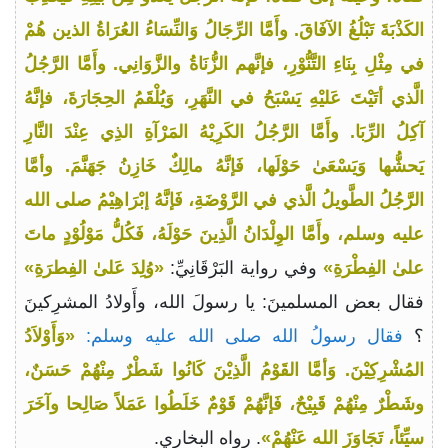
الكَذْبَةَ تَبْلُغُ الآفَاقَ. وأَمَّا الرِّجَالُ وَالنِّسَاءُ العُرَاةُ الذين هُمْ
في مِثْلِ بِنَاءِ التَّنُّوْرِ، فإنَّهم الزُّنَاةُ والزَّوَانِي. وأَمَّا الرَّجُلُ
الَّذي أتَيْتَ عَليْهِ يَسْبَحُ في النَّهَرِ، وَيُلْقَمُ الحِجَارَةَ، فإنَّهُ
آكِلُ الرِّبَا. وأَمَّا الرَّجُلُ الكَرِيْهُ المَرْآةِ الذِي عِنْدَ النَّارِ
يَحشُّها وَيَسْعَىٰ حَوْلَها، فَإنَّهُ مالِكٌ خَازِنُ جَهَنَّمَ. وأمَّا
الرَّجُلُ الطَّويلُ الَّذي في الرَّوْضَةِ، فَإنَّهُ إبْرَاهِيْمُ صلى الله
عليه وسلم، وأَمَّا الوِلْدَانُ الَّذِينَ حَوْلَهُ، فَكُلُّ مَوْلُوْدٍ ماتَ
علىٰ الفِطْرَةِ»
وفي رواية البَرْقَانِيِّ:
«وُلِدَ عَلىٰ الفِطرَةِ»
فقال بعض المسلمينَ: يا رسولَ الله، وأَولادُ المشرِكينَ
؟
فقال رسولُ الله صلى الله عليه وسلم:
«وَأَوْلاَدُ
المُشْرِكِيْنَ. وَأمَّا القَوْمُ الَّذِيْنَ كَانُوا شَطْرٌ مِنْهُمْ حَسَنٌ،
وشَطْرٌ مِنْهُمْ قَبِيْحٌ، فَإنَّهُمْ قَوْمٌ خَلَطُوا عَمَلاً صَالِحا وآخَرَ
سيِّئاً، تَجَاوَزَ الله عَنْهُمْ»
. رواه البخاري.