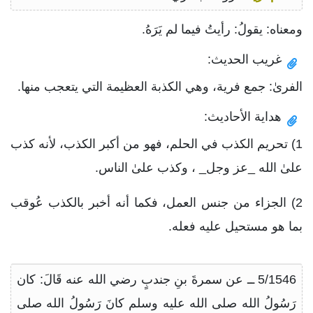
ومعناه: يقولُ: رأيتُ فيما لم يَرَهُ.
غريب الحديث:
الفرىٰ: جمع فرية، وهي الكذبة العظيمة التي يتعجب منها.
هداية الأحاديث:
1) تحريم الكذب في الحلم، فهو من أكبر الكذب، لأنه كذب
علىٰ الله _عز وجل_ ، وكذب علىٰ الناس.
2) الجزاء من جنس العمل، فكما أنه أخبر بالكذب عُوقب
بما هو مستحيل عليه فعله.
5/1546 ــ عن سمرةَ بنِ جندبٍ رضي الله عنه قَالَ: كان
رَسُولُ الله صلى الله عليه وسلم كانَ رَسُولُ الله صلى