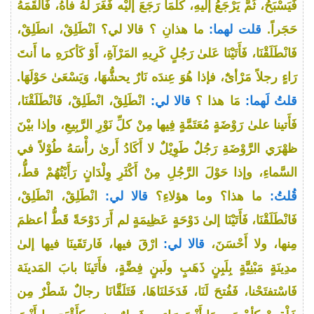
فَيَسْبَحُ، ثُمَّ يَرْجَعُ إلَيهِ، كُلَّمَا رَجَعَ إلَيْه فَغَرَ لهُ فاهُ، فَأَلْقَمَهُ
حَجَراً.
قلت لهما:
ما هذانِ ؟ قالا لي؟ انْطَلِقْ، انطَلِقْ،
فَانْطَلَقْنَا، فَأَتَيْنَا عَلىٰ رَجُلٍ كَرِيهِ المَرْآةِ، أَوْ كَأكرَهِ ما أَنتَ
رَاءٍ رجلاً مَرْأىًٰ، فإذا هُوَ عِندَه نَارٌ يحشُّهَا، وَيَسْعَىٰ حَوْلَهَا.
قلتُ لَهما:
مَا هذا ؟
قالا لي:
انْطَلِقْ، انْطَلِقْ، فَانْطَلَقْنَا،
فَأَتينا علىٰ رَوْضَةٍ مُعَتَمَّةٍ فِيها مِنْ كلِّ نَوْرِ الرَّبِيعِ، وإذا بيْنَ
ظهْرَي الرَّوْضَةِ رَجُلٌ طَوِيْلٌ لا أَكَادُ أَرىٰ رأْسَهُ طُوْلاً في
السَّماءِ، وإذا حَوْلَ الرَّجُلِ مِنْ أَكْثَرِ وِلْدَانٍ رَأَيْتُهُمْ قطُّ،
قُلتُ:
ما هذا؟ وما هؤلاءِ؟
قالا لي:
انْطَلِقْ، انْطَلِقْ،
فَانْطَلَقْنَا، فَأَتَيْنَا إلىٰ دَوْحَةٍ عَظِيمَةٍ لم أَرَ دَوْحَةً قَطُّ أعظمَ
مِنها، ولا أَحْسَنَ،
قالا لي:
ارْقَ فيها، فَارتَقَينَا فيها إلىٰ
مدِينَةٍ مَبْنِيَّةٍ بِلَبِنٍ ذَهَبٍ ولَبنٍ فِضَّةٍ، فأَتَينَا بابَ المَدينَة
فَاسْتفتَحْنا، فَفُتحَ لَنَا، فَدَخَلنَاهَا، فَتَلَقَّانَا رجالٌ شَطْرٌ مِن