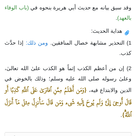
وقد سبق بيانه مع حديث أبي هريرة بنحوه في
(باب الوفاء
بالعهد)
.
هداية الحديث:
1) التحذير مشابهة خصال المنافقين.
ومن ذلك:
إذا حدَّث
كذب.
2) إن من أعظم الكذب إثماً هو الكذب علىٰ الله تعالىٰ،
وعلىٰ رسوله صلى الله عليه وسلم؛ وذلك بالخوض في
{وَمَن أَظلَمُ مِمَّنِ ٱفتَرَىٰ عَلَى ٱللَّهِ كَذِبًا أَو
الدين والابتداع فيه،
قَالَ أُوحِيَ إِلَيَّ وَلَم يُوحَ إِلَيهِ شَيء وَمَن قَالَ سَأُنزِلُ مِثلَ مَآ أَنزَلَ
ٱللَّهُۗ}
.