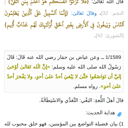
{فَلَا تُزَكُّوٓاْ أَنفُسَكُم هُوَ أَعلَمُ بِمَنِ ٱتَّقَىٰٓ}
قَالَ الله تَعَالىٰ:
[
{إِنَّمَا ٱلسَّبِيلُ عَلَى ٱلَّذِينَ يَظلِمُونَ
النجم: 32]
،
وقالَ تَعَالىٰ:
ٱلنَّاسَ وَيَبغُونَ فِي ٱلأَرضِ بِغَيرِ ٱلحَقِّ أُوْلَٰٓئِكَ لَهُم عَذَابٌ أَلِيم}
[الشورىٰ: 42]
.
1/1589 ــ وعن عياض بن حمَار رضي الله عنه قَالَ: قَالَ
رَسُولُ الله صلى الله عليه وسلم:
«إنَّ الَله تَعَالىٰ أوْحَىٰ
إليَّ أن تَوَاضَعُوا حَتَّىٰ لا يَبْغيَ أحدٌ علىٰ أحدٍ، ولا يَفْخرَ أحدٌ
علىٰ أحدٍ»
. رواه مسلم.
قالَ أهلُ اللُّغةِ: البَغْي: التَّعَدِّي والاسْتِطَالَةُ.
هداية الحديث:
1) بيان فضيلة التواضع بين المؤمنين، فهو خلق محبوب لله