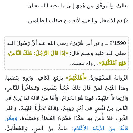
تعالىٰ، والموفَّق من هُدي إلىٰ ما يحبه الله تعالىٰ.
2) ذم الافتخار والبغي، لأنه من صفات الظالمين.
2/1590 ــ وعن أبي هُرَيْرَةَ رضي الله عنه أنَّ رَسُولَ الله
صلى الله عليه وسلم قَالَ:
«إذَا قَالَ الرَّجُلُ: هَلَكَ النَّاسُ،
فهُوَ أهْلَكُهُمْ»
. رواه مسلم.
الرِّوَايَةُ المَشْهُورَةُ:
«أَهْلَكُهُمْ»
بِرَفعِ الكَافِ، وَرُوِيَ بِنَصْبِهَا.
وهذا النَّهْيُ لمَنْ قَالَ ذلكَ عُجْباً بنَفْسِهِ، وَتَصَاغُراً للنَّاسِ،
وَارْتِفَاعاً عَلَيْهِمْ، فهذَا هُوَ الحَرَامُ، وَأَمَّا مَنْ قَالَهُ لمَا يَرىٰ في
النَّاسِ مِنْ نَقْصٍ في أمْرِ دِينِهِمْ، وَقَالَهُ تَحَزُّناً عَلَيْهِمْ، وَعَلَىٰ
الدِّينِ، فَلا بَأْسَ بِهِ. هكَذَا فَسَّرَهُ العُلَمَاءُ وَفَصَّلُوهُ،
وَمِمَّن
قَالَهُ مِنَ الأئِمَّةِ الأعْلامِ:
مالكُ بنُ أَنسٍ، وَالخَطَّابيُّ،