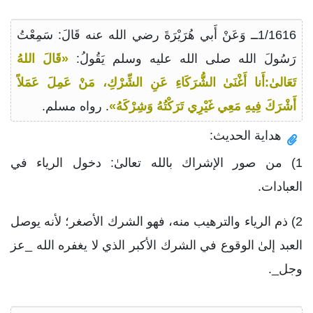
1/1616ــ وَعَنْ أَبي هُرَيْرَةَ رضي الله عنه قَالَ: سَمِعْتُ
رَسُولَ الله صلى الله عليه وسلم يَقُولُ:
«قَالَ اللهُ
تَعَالىٰ:أَنا أَغْنَىٰ الشُّرَكَاءِ عَنِ الشِّرْكِ، مَنْ عَمِلَ عَمَلاً
أَشْرَكَ فِيهِ مَعِي غَيْرِي تَرَكْتُهُ وَشِرْكَهُ»
. رواه مسلم.
هداية الحديث:
1) من صور الإشراك بالله تعالىٰ: دخول الرياء في
العبادات.
2) ذم الرياء والترهيب منه، فهو الشرك الأصغر؛ لأنه يوصل
العبد إلىٰ الوقوع في الشرك الأكبر الذي لا يغفره الله _عز
وجل_.