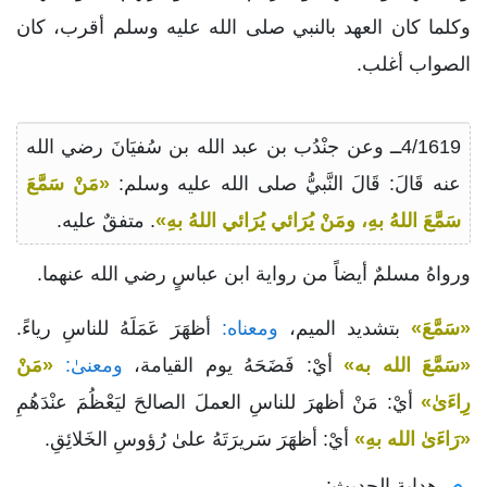
وكلما كان العهد بالنبي صلى الله عليه وسلم أقرب، كان
الصواب أغلب.
4/1619ــ وعن جنْدُب بن عبد الله بن سُفيَانَ رضي الله
عنه قَالَ: قَالَ النَّبيُّ صلى الله عليه وسلم:
«مَنْ سَمَّعَ
سَمَّعَ اللهُ بهِ، ومَنْ يُرَائي يُرَائي اللهُ بهِ»
. متفقٌ عليه.
ورواهُ مسلمٌ أيضاً من رواية ابن عباسٍ رضي الله عنهما.
«سَمَّعَ»
بتشديد الميم،
ومعناه:
أظهَرَ عَمَلَهُ للناسِ رياءً.
«سَمَّعَ الله به»
أيْ: فَضَحَهُ يوم القيامة،
ومعنىٰ:
«مَنْ
رِاءَىٰ»
أيْ: مَنْ أظهرَ للناسِ العملَ الصالحَ ليَعْظُمَ عنْدَهُمِ
«رَاءَىٰ الله بهِ»
أيْ: أظهَرَ سَريرَتَهُ علىٰ رُؤوسِ الخَلائِقِ.
هداية الحديث: