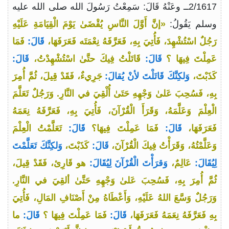
2/1617ــ وعَنْهُ قَالَ: سَمِعْتُ رَسُولَ الله صلى الله عليه
وسلم يَقُولُ:
«إنَّ أَوَّلَ النَّاسِ يُقْضَىٰ يَوْمَ الْقِيَامَةِ عَلَيْهِ
رَجُلٌ اسْتُشْهِدَ، فَأُتِيَ بِهِ، فَعَرَّفَهُ نِعْمَتَه فَعَرَفَهَا،
قَالَ:
فَمَا
عَمِلْتَ فِيهَا ؟
قَالَ:
قَاتَلْتُ فِيكَ حتَّىٰ اسْتُشْهِدْتُ،
قَالَ:
كَذَبْتَ،
وَلكِنَّكَ قَاتَلْتَ لأنْ يُقالَ:
جَرِيءٌ، فَقَدْ قِيلَ، ثُمَّ أُمِرَ
بِهِ، فَسُحِبَ عَلىٰ وَجْهِهِ حَتَىٰ أُلْقِيَ في النَّارِ. وَرَجُلٌ تَعَلَّمَ
الْعِلْمَ وَعَلَّمَهُ، وَقَرَأَ الْقُرْآنَ، فَأُتِيَ بِهِ، فَعَرَّفَهُ نِعَمَهُ
فَعَرَفَهَا،
قَالَ:
فَمَا عَمِلْتَ فِيهَا؟
قَالَ:
تَعَلَّمْتُ الْعِلْمَ
وَعَلَّمْتُهُ، وَقَرَأْتُ فِيكَ الْقُرْآنَ،
قَالَ:
كَذَبْتَ،
وَلكِنَّكَ تَعَلَّمْتَ
لِيُقَالَ:
عَالِمٌ،
وَقرَأْتَ الْقُرْآنَ لِيُقَالَ:
هو قَارِئ، فَقَدْ قِيلَ،
ثُمَّ أُمِرَ بِهِ، فَسُحِبَ عَلىٰ وَجْهِهِ حَتَّىٰ ألقِيَ في النَّارِ.
وَرَجُلٌ وَسَّعَ اللهُ عَلَيْهِ، وَأَعْطَاهُ مِنْ أَصْنَافِ المَالِ، فَأُتِيَ
بِهِ فَعَرَّفَهُ نِعَمَهُ فَعَرَفَهَا،
قَالَ:
فَمَا عَمِلْتَ فِيهَا ؟
قَالَ:
ما