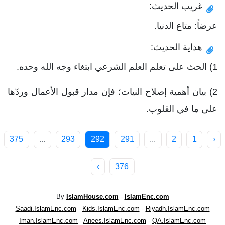
غريب الحديث:
عرضاً: متاع الدنيا.
هداية الحديث:
1) الحث علىٰ تعلم العلم الشرعي ابتغاء وجه الله وحده.
2) بيان أهمية إصلاح النيات؛ فإن مدار قبول الأعمال وردّها
علىٰ ما في القلوب.
375
...
293
292
291
...
2
1
‹
›
376
By
IslamHouse.com
-
IslamEnc.com
Saadi.IslamEnc.com
-
Kids.IslamEnc.com
-
Riyadh.IslamEnc.com
Iman.IslamEnc.com
-
Anees.IslamEnc.com
-
QA.IslamEnc.com