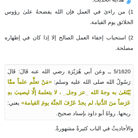
1) من راءىٰ في العمل فإن الله يفضحهُ علىٰ رؤوس
الخلائق يوم القيامة.
2) استحباب إخفاء العمل الصالح إلا إذا كان في إظهاره
مصلحة.
5/1620 ــ وعن أبي هُرَيْرَة رضي الله عنه قَالَ: قَالَ
رَسُولُ الله صلى الله عليه وسلم:
«مَنْ تعلَّم علماً ممَّا
يُبْتَغَىٰ به وجهُ الله _عز وجل_ ، لا يتعلمهُ إلَّا ليصيبَ بهِ
عَرَضاً منَ الدُّنيا، لم يجدْ عَرْفَ الجنَّة يومَ القيامة»
يعني:
ريحها. رواهُ أبو داود بإسناد صحيح.
والأحاديثُ في الباب كثيرةٌ مشهورةٌ.