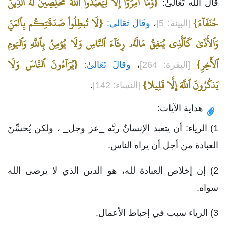
{وَمَآ أُمِرُوٓاْ إِلَّا لِيَعبُدُواْ ٱللَّهَ مُخلِصِينَ لَهُ ٱلدِّينَ
قَالَ الله تَعَالىٰ:
حُنَفَآءَ}
{لَا تُبطِلُواْ صَدَقَٰتِكُم بِٱلمَنِّ
[البينة: 5]
،
وقَالَ تَعَالىٰ:
وَٱلأَذَىٰ كَٱلَّذِي يُنفِقُ مَالَهُۥ رِئَآءَ ٱلنَّاسِ وَلَا يُؤمِنُ بِٱللَّهِ وَٱليَومِ
ٱلأٓخِرِ}
{يُرَآءُونَ ٱلنَّاسَ وَلَا
[البقرة: 264]
،
وقالَ تَعَالىٰ:
يَذكُرُونَ ٱللَّهَ إِلَّا قَلِيلا}
[النساء: 142]
.
هداية الآيات:
1) الرياء: أن يتعبد الإنسانُ ربَّه _عز وجل_ ، ولكن يُحسِّنَ
العبادة من أجل أن يراه الناس.
2) إن إخلاص العبادة لله، هو الدين الذي لا يرضىٰ الله
سواه.
3) الرياء سبب في إحباط الأعمال.