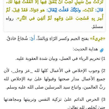
تَرَكْتُ مِنْ سَبِيلٍ تُحِبُّ أَنْ يُنْفَقَ فِيها إلَّا أَنْفَقْتُ فِيهَا لَكَ،
قَالَ:
كَذَبْتَ،
ولكِنَّكَ فَعَلْتَ لِيُقَالَ:
هو جَوَادٌ، فَقَدْ قِيلَ، ثُمَّ
أُمِرَ بِهِ فَسُحِبَ عَلىٰ وَجْهِهِ ثُمَّ ألقِيَ في النَّارِ»
. رواه
مسلمٌ.
«جَرِيءٌ»
بفتح الجيم وكسر الرّاءِ وَبِالمَدِّ،
أَيْ:
شُجَاعٌ حَاذقٌ.
هداية الحديث:
1) تحريم الرياء في العمل، وبيان شدة العقوبة عليه.
2) وجوب الإخلاص في الأعمال كلها لله _عز وجل_، لأن
جميع الأعمال مدار صحتها وقبولها علىٰ نية الإخلاص لله
ربِّ العالمين، واتباع سيد المرسلين صلى الله عليه وسلم.
3) الحرص الدائم علىٰ تزكية النفس وتربيتها ومجاهدتها
حتىٰ تُخلص لله تعالىٰ.