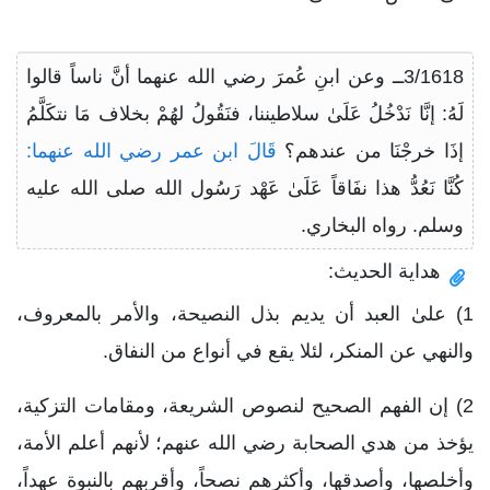
3/1618ــ وعن ابنِ عُمرَ رضي الله عنهما أنَّ ناساً قالوا
لَهُ: إنَّا نَدْخُلُ عَلَىٰ سلاطيننا، فنَقُولُ لهُمْ بخلاف مَا نتكَلَّمُ
إذَا خرجْنَا من عندهم؟
قَالَ ابن عمر رضي الله عنهما:
كُنَّا نَعُدُّ هذا نفَاقاً عَلَىٰ عَهْد رَسُول الله صلى الله عليه
وسلم. رواه البخاري.
هداية الحديث:
1) علىٰ العبد أن يديم بذل النصيحة، والأمر بالمعروف،
والنهي عن المنكر، لئلا يقع في أنواع من النفاق.
2) إن الفهم الصحيح لنصوص الشريعة، ومقامات التزكية،
يؤخذ من هدي الصحابة رضي الله عنهم؛ لأنهم أعلم الأمة،
وأخلصها، وأصدقها، وأكثرهم نصحاً، وأقربهم بالنبوة عهداً،