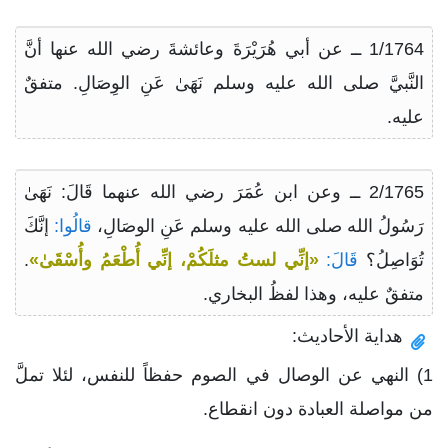
1/1764 ــ عن أبي هُرَيْرَةَ وعائشةَ رضي الله عنها أنَّ
النَّبيَّ صلى الله عليه وسلم نَهَىٰ عَنِ الوِصَالِ. متفقٌ
عليه.
2/1765 ــ وعن ابن عُمَرَ رضي الله عنهما قَالَ: نَهَىٰ
رَسُولُ الله صلى الله عليه وسلم عَنِ الوصَالِ،
قالُوا:
إنَّكَ
تُوَاصِلُ؟
قَالَ:
«إنِّي لستُ مثلَكُمْ، إنِّي أُطْعَمُ وأُسْقَىٰ»
.
متفقٌ عليه، وهذا لفظُ البخاري.
هداية الأحاديث:
1) النهي عن الوصال في الصوم حفظاً للنفس، لئلا تملَّ
من مواصلة العبادة دون انقطاع.