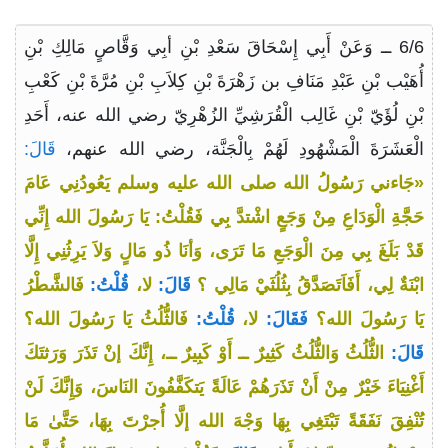
6/6 ــ وَعَنْ أَبِي إِسْحَاقَ سَعْدِ بْنِ أبِي وَقَّاصٍ مَالِكِ بْنِ
أُهَيْب بْنِ عَبْدِ مَنَافِ بن زَهْرَةَ بْنِ كِلاَبِ بْنِ مُرَّةَ بْنِ كَعْبِ
بْنِ لُؤَيّ بْنِ غَالِب الْقُرَشِيِّ الزُهْرِيّ رضي الله عنه، أَحَدِ
الْعَشَرَةَ الْمَشْهُودِ لَهُمْ بِالْجَنَّة، رضي الله عنهم،
قَالَ:
«جَاءني رَسُولُ الله صلى الله عليه وسلم يَعُودُنِي عَامَ
حَجَّةِ الْوَدَاعِ مِنْ وَجَعٍ اشْتدَّ بِي فَقُلْتُ: يَا رَسُولَ الله إِنِّي
قَدْ بَلَغَ بِي مِنَ الْوَجَعِ مَا تَرَى، وَأنَا ذُو مَالٍ وَلاَ يَرِثُنِي إِلَّا
ابْنَةٌ لِي، أَفَاَتَصَدَّقُ بِثُلُثَيْ مَالِي ؟
قَالَ:
لا،
قُلْتُ:
فَالشَّطْرُ
يَا رَسُولَ الله؟
فَقَالَ:
لا،
قُلْتُ:
فَالثُّلُثُ يَا رَسُولَ الله؟
قَالَ:
الثُّلُثُ وَالثُّلُثُ كَثِيرٌ ــ أَوْ كَبِيرٌ ــ، إِنَّكَ إنْ تَذَرَ وَرَثتَكَ
أَغْنِيَاءَ خَيْرٌ مِنْ أَنْ تَذَرَهُمْ عَالَةً يَتكَفَّفُونَ النَاسَ، وَإِنَّكَ لَنْ
تُنْفِقَ نَفَقَةً تَبْتَغِي بِهَا وَجْهَ الله إلَّا أُجرْتَ بِهَا، حَتَّىٰ مَا