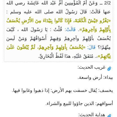
2/2 ــ وَعَنْ أُمّ الْمُؤْمِنِينَ أُمِّ عَبْد الله عَائِشَةَ رضي الله
عنها قَالَتْ: قَالَ رَسُولُ الله صلى الله عليه وسلم :
«يَغْزُو جَيْشٌ الْكَعْبَةَ، فَإِذَا كَانُوا بِبَيْدَاءَ مِنَ الأَرْضِ يُخْسَفُ
بِأَوَّلِهِمْ وَآخِرِهِمْ»
.
قَالَتْ:
قُلْتُ : يَا رَسُولَ الله ، كَيْفَ
يُخْسَفُ بأوَّلِهِمْ وآخِرِهِمْ وَفِيهِمْ أَسْوَاقُهُمْ وَمَنْ لَيسَ
مِنْهُمْ!؟
قَالَ:
«يُخْسَفُ بِأوَلِهِمْ وَآخِرِهِمْ، ثُمَّ يُبْعَثُونَ عَلَىٰ
نِيَّاتِهِمْ»
،. مُتَفَقٌ عَلَيْهِ، هذَا لَفْظُ الْبُخَارِيِّ.
غريب الحديث:
بيداء: أرض واسعة.
يخسف: يُقال خسفت بهم الأرض: إذا ذهبوا وغابوا فيها.
أسواقهم: الذين جاؤوا للبيع والشراء.
هداية الحديث: