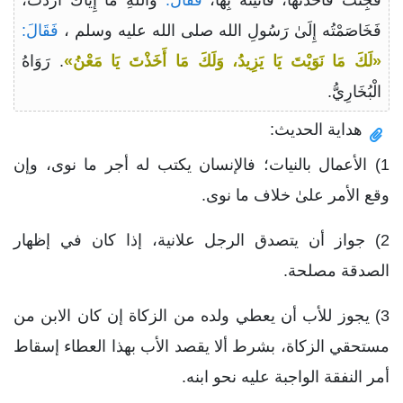
فَخَاصَمْتُه إِلَىٰ رَسُولِ الله صلى الله عليه وسلم ،
فَقَالَ:
«لَكَ مَا نَوَيْتَ يَا يَزِيدُ، وَلَكَ مَا أَخَذْتَ يَا مَعْنُ»
. رَوَاهُ
الْبُخَارِيُّ.
هداية الحديث:
1) الأعمال بالنيات؛ فالإنسان يكتب له أجر ما نوى، وإن
وقع الأمر علىٰ خلاف ما نوى.
2) جواز أن يتصدق الرجل علانية، إذا كان في إظهار
الصدقة مصلحة.
3) يجوز للأب أن يعطي ولده من الزكاة إن كان الابن من
مستحقي الزكاة، بشرط ألا يقصد الأب بهذا العطاء إسقاط
أمر النفقة الواجبة عليه نحو ابنه.