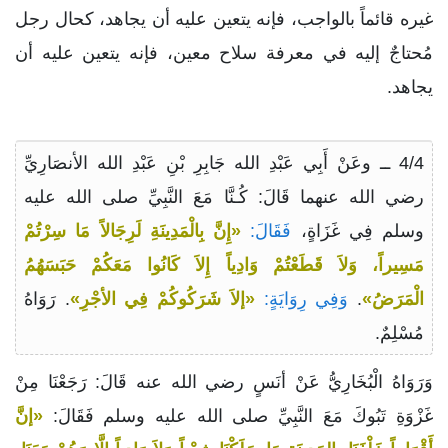
غيره قائماً بالواجب، فإنه يتعين عليه أن يجاهد، كحال رجل
مُحتاجٌ إليه في معرفة سلاح معين، فإنه يتعين عليه أن
يجاهد.
4/4 ــ وعَنْ أَبِي عَبْدِ الله جَابِرِ بْنِ عَبْدِ الله الأنصَارِيِّ
رضي الله عنهما قَالَ: كُـنَّا مَعَ النَّبِيِّ صلى الله عليه
وسلم فِي غَزَاةٍ،
فَقَالَ:
«إِنَّ بِالْمَدِينَةِ لَرِجَالاً مَا سِرْتُمْ
مَسِيراً، وَلاَ قَطَعْتُمْ وَادِياً إِلاَ كَانُوا مَعَكُمْ حَبَسَهُمُ
الْمَرَضُ»
.
وَفِي رِوَايَةٍ:
«إلاَ شَرَكُوكُمْ فِي الأجْرِ»
. رَوَاهُ
مُسْلِمٌ.
وَرَوَاهُ الْبُخَارِيُّ عَنْ أنَسٍ رضي الله عنه قَالَ: رَجَعْنَا مِنْ
غَزْوَةِ تَبُوكَ مَعَ النَّبِيِّ صلى الله عليه وسلم فَقَالَ:
«إنَّ