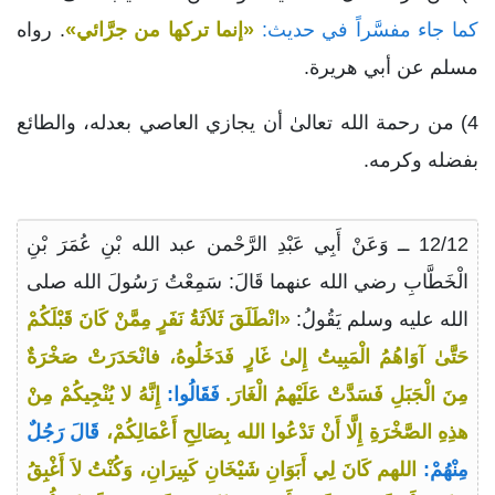
كما جاء مفسَّراً في حديث:
«إنما تركها من جرَّائي»
. رواه
مسلم عن أبي هريرة.
4) من رحمة الله تعالىٰ أن يجازي العاصي بعدله، والطائع
بفضله وكرمه.
12/12 ــ وَعَنْ أَبِي عَبْدِ الرَّحْمن عبد الله بْنِ عُمَرَ بْنِ
الْخَطَّابِ رضي الله عنهما قَالَ: سَمِعْتُ رَسُولَ الله صلى
الله عليه وسلم يَقُولُ:
«انْطَلَقَ ثَلاَثَةُ نَفَرٍ مِمَّنْ كَانَ قَبْلَكُمْ
حَتَّىٰ آوَاهُمُ الْمَبِيتُ إِلىٰ غَارٍ فَدَخَلُوهُ، فانْحَدَرَتْ صَخْرَةٌ
مِنَ الْجَبَلِ فَسَدَّتْ عَلَيْهمُ الْغَارَ.
فَقَالُوا:
إِنَّهُ لا يُنْجِيكُمْ مِنْ
هذِهِ الصَّخْرَةِ إِلَّا أَنْ تَدْعُوا الله بِصَالِحِ أَعْمَالِكُمْ،
قَالَ رَجُلٌ
مِنْهُمْ:
اللهم كَانَ لِي أَبَوَانِ شَيْخَانِ كَبِيرَانِ، وَكُنْتُ لاَ أَغْبِقُ