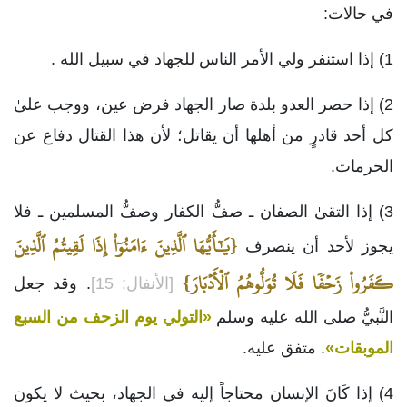
في حالات:
1) إذا استنفر ولي الأمر الناس للجهاد في سبيل الله .
2) إذا حصر العدو بلدة صار الجهاد فرض عين، ووجب علىٰ
كل أحد قادرٍ من أهلها أن يقاتل؛ لأن هذا القتال دفاع عن
الحرمات.
3) إذا التقىٰ الصفان ـ صفُّ الكفار وصفُّ المسلمين ـ فلا
{يَٰٓأَيُّهَا ٱلَّذِينَ ءَامَنُوٓاْ إِذَا لَقِيتُمُ ٱلَّذِينَ
يجوز لأحد أن ينصرف
كَفَرُواْ زَحۡفٗا فَلَا تُوَلُّوهُمُ ٱلۡأَدۡبَارَ}
[الأنفال: 15]
. وقد جعل
النَّبيُّ صلى الله عليه وسلم
«التولي يوم الزحف من السبع
الموبقات»
. متفق عليه.
4) إذا كَانَ الإنسان محتاجاً إليه في الجهاد، بحيث لا يكون