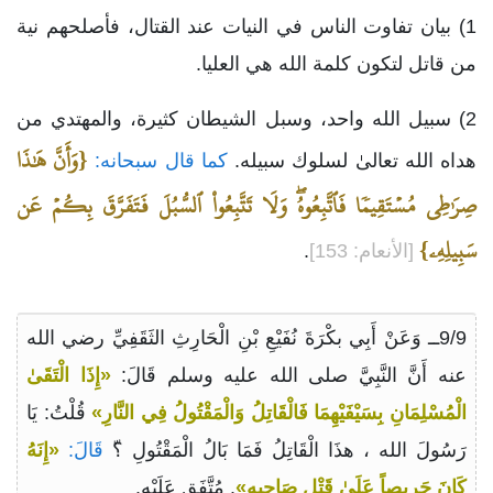
1) بيان تفاوت الناس في النيات عند القتال، فأصلحهم نية
من قاتل لتكون كلمة الله هي العليا.
2) سبيل الله واحد، وسبل الشيطان كثيرة، والمهتدي من
{وَأَنَّ هَٰذَا
هداه الله تعالىٰ لسلوك سبيله.
كما قال سبحانه:
صِرَٰطِي مُسۡتَقِيمٗا فَٱتَّبِعُوهُۖ وَلَا تَتَّبِعُواْ ٱلسُّبُلَ فَتَفَرَّقَ بِكُمۡ عَن
سَبِيلِهِۦ}
[الأنعام: 153]
.
9/9ــ وَعَنْ أَبِي بكْرَةَ نُفَيْعِ بْنِ الْحَارِثِ الثَقَفِيِّ رضي الله
عنه أَنَّ النَّبِيَّ صلى الله عليه وسلم قَالَ:
«إِذَا الْتَقَىٰ
الْمُسْلِمَانِ بِسَيْفَيْهِمَا فَالْقَاتِلُ وَالْمَقْتُولُ فِي النَّارِ»
قُلْتُ: يَا
رَسُولَ الله ، هذَا الْقَاتِلُ فَمَا بَالُ الْمَقْتُولِ ؟
ّ قَالَ:
«إِنَهُ
كَانَ حَرِيصاً عَلَىٰ قَتْلِ صَاحِبِهِ»
. مُتَّفَق عَلَيْهِ.