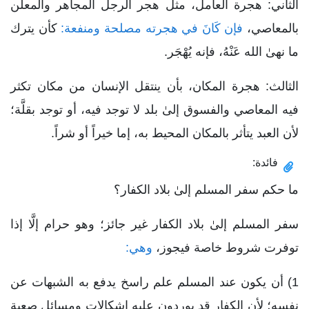
الثاني: هجرة العامل، مثل هجر الرجل المجاهر والمعلن
بالمعاصي،
فإن كَانَ في هجرته مصلحة ومنفعة:
كأن يترك
ما نهىٰ الله عَنْهُ، فإنه يُهْجَر.
الثالث: هجرة المكان، بأن ينتقل الإنسان من مكان تكثر
فيه المعاصي والفسوق إلىٰ بلد لا توجد فيه، أو توجد بقلَّة؛
لأن العبد يتأثر بالمكان المحيط به، إما خيراً أو شراً.
فائدة:
ما حكم سفر المسلم إلىٰ بلاد الكفار؟
سفر المسلم إلىٰ بلاد الكفار غير جائز؛ وهو حرام إلَّا إذا
توفرت شروط خاصة فيجوز،
وهي:
1) أن يكون عند المسلم علم راسخ يدفع به الشبهات عن
نفسه؛ لأن الكفار قد يوردون عليه إشكالات ومسائل صعبة