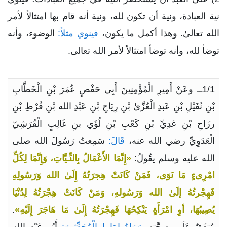
نية العبادة، ونية أن تكون لله، ونية أنه قام بها امتثالاً لأمر
الله تعالىٰ. وهذا أكمل ما يكون،
فينوي مثلاً:
الوضوء، وأنه
توضأ لله، وأنه توضأ امتثالاً لأمر الله تعالىٰ.
1/1ــ وعَنْ أَمِيرِ الْمُؤْمِنِينَ أَبِي حَفْصٍ عُمَرَ بْنِ الْخَطَّابِ
بْنِ نُفَيْلِ بْنِ عَبدِ الْعُزَّىٰ بْنِ رِيَاحِ بْنِ عَبْدِ الله بْنِ قُرْطِ بْنِ
رزَاحِ بْنِ عَدِيِّ بْنِ كَعْبِ بْنِ لُؤَي بنِ غَالِبٍ الْقُرَشِيّ
الْعَدَوِيِّ رضي الله عنه،
قَالَ:
سَمِعتُ رَسُولَ الله صلى
الله عليه وسلم يقُولُ:
«إِنَّمَا الأَعْمَالُ بِالنِّـيَّاتِ، وَإِنَّمَا لِكُلِّ
امْرِىءٍ مَا نَوَى، فَمَنْ كَانَتْ هِجرَتُهُ إِلَىٰ الله وَرَسُولِهِ
فَهِجْرتُهُ إلَىٰ الله وَرَسُولهِ، وَمَنْ كَانَتْ هِجْرَتُهُ لِدُنْيَا
يُصِيبُهَا، أوِ امْرَأَةٍ يَنْكِحُهَا فَهِجْرَتُهُ إِلَىٰ مَا هَاجَرَ إِلَيْهِ»
.
مُتفَقٌ عَلَىٰ صِحَّتِهِ.
رَوَاهُ إِمَاما الْمُحَدِّثِينَ:
أَبُو عَبْدِ الله