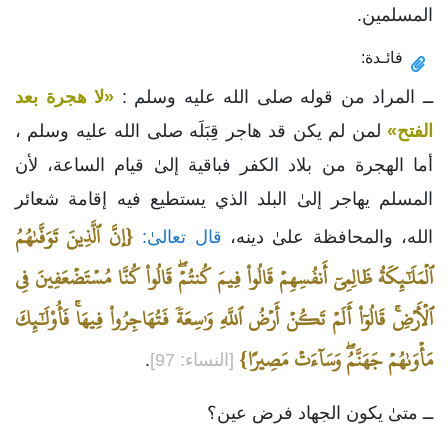
المسلمين.
فائـدة:
ــ المراد من قوله صلى الله عليه وسلم :
«لا هجرة بعد
الفتح»
لمن لم يكن قد هاجر قِبَلَه صلى الله عليه وسلم ،
أما الهجرة من بلاد الكفر فباقية إلىٰ قيام الساعة، لأن
المسلم يهاجر إلىٰ البلد الذي يستطيع فيه إقامة شعائر
{إنَّ ٱلَّذِينَ تَوَفَّىٰهُمُ
الله، والمحافظة علىٰ دينه،
قال تعالىٰ:
ٱلۡمَلَٰٓئِكَةُ ظَالِمِيٓ أَنفُسِهِمۡ قَالُواْ فِيمَ كُنتُمۡۖ قَالُواْ كُنَّا مُسۡتَضۡعَفِينَ فِي
ٱلۡأَرۡضِۚ قَالُوٓاْ أَلَمۡ تَكُنۡ أَرۡضُ ٱللَّهِ وَٰسِعَةٗ فَتُهَاجِرُواْ فِيهَاۚ فَأُوْلَٰٓئِكَ
مَأۡوَىٰهُمۡ جَهَنَّمُۖ وَسَآءَتۡ مَصِيرًا}
[النساء: 97]
.
ــ متىٰ يكون الجهاد فرض عين؟