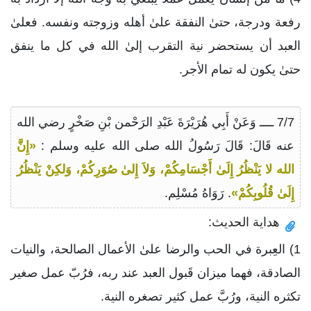
رفعة ودرجة، حتىٰ النفقة علىٰ أهله وزوجته ونفسه. فعلىٰ
العبد أن يستحضر نية التقرب إلىٰ الله في كل ما ينفق
حتىٰ يكون له تمام الأجر.
7/7 ــــ وَعَنْ أَبِي هُرَيْرَةَ عَبْدِ الرَحْمن بْنِ صَخْرٍ رضي الله
عنه قَالَ: قَالَ رَسُولُ الله صلى الله عليه وسلم :
«إِنَّ
الله لا يَنْظُرُ إِلَىٰ أَجْسَامِكُمْ، وَلاَ إِلىٰ صُوَرِكُمْ، وَلكِنْ يَنْظُرُ
إِلَىٰ قُلُوبِكُمْ»
. رَوَاهُ مُسْلِم.
هداية الحديث:
1) العِبرة في الحب والرضا علىٰ الأعمال الصالحة، والنيات
الصادقة، فهما ميزان قَبول العبد عند ربه، فرُبّ عمل صغير
تكثره النية، ورُبَّ عمل كثير تصغره النية.