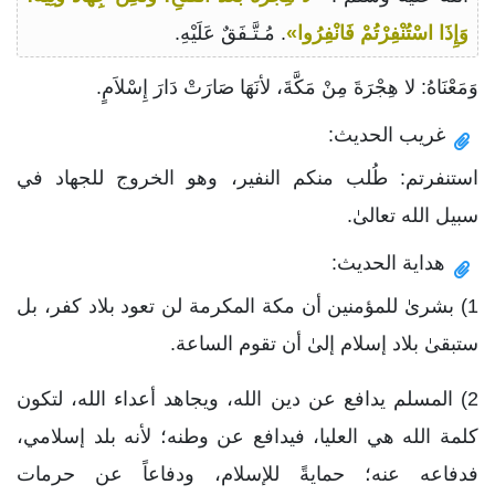
وَإِذَا اسْتُنْفِرْتُمْ فَانْفِرُوا»
. مُـتَّـفَقٌ عَلَيْهِ.
وَمَعْنَاهُ: لا هِجْرَةَ مِنْ مَكَّةَ، لأنَهَا صَارَتْ دَارَ إِسْلاَمٍ.
غريب الحديث:
استنفرتم: طُلب منكم النفير، وهو الخروج للجهاد في
سبيل الله تعالىٰ.
هداية الحديث:
1) بشرىٰ للمؤمنين أن مكة المكرمة لن تعود بلاد كفر، بل
ستبقىٰ بلاد إسلام إلىٰ أن تقوم الساعة.
2) المسلم يدافع عن دين الله، ويجاهد أعداء الله، لتكون
كلمة الله هي العليا، فيدافع عن وطنه؛ لأنه بلد إسلامي،
فدفاعه عنه؛ حمايةً للإسلام، ودفاعاً عن حرمات