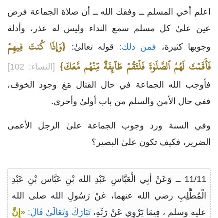
اعلم أخي المسلم ــ وفقك الله ــ أن صلاة الجماعة فرض
عين علىٰ كل مسلم سمع النداء وليس له عذر، وأدلة
{وَإِذَا كُنتَ فِيهِمۡ
وجوبها كثيرة،
فمن ذلك:
قوله تعالىٰ:
فَأَقَمۡتَ لَهُمُ ٱلصَّلَوٰةَ فَلۡتَقُمۡ طَآئِفَةٞ مِّنۡهُم مَّعَكَ}
[النساء: 102]
فأوجب الله الجماعة في حال القتال مَعَ وجود الخوف،
ففي حال الأمن والسلم من باب أولىٰ وأحرى.
وفي السنة ورد وجوب الجماعة علىٰ الرجل الأعمىٰ
الضرير، فكيف تكون علىٰ البصير؟
11/11 ــ وَعَنْ أبِي الْعَبَّاسِ عَبْدِ الله بْنِ عَبَّاس بْنِ عَبْدِ
الْمُطَّلِبِ رضي الله عنهما، عَنْ رَسُولِ الله صلى الله
عليه وسلم ، فِيمَا يَرْوِي عَنْ رَبِّهِ،
تَبَارَكَ وَتَعَالَىٰ قَالَ:
«إِنَّ