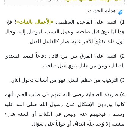
هداية الحديث:
1) التنبيه علىٰ القاعدة العظيمة:
«الأعمال بالنيات»
؛ فإن
هذا لمّا نوىٰ قتل صاحبه، وعمل السبب الموصل إليه، وحال
دون ذلك تفوُّقُ الآخر عليه، صار كالفاعل للقتل.
2) التنبية علىٰ الفرق بين من قاتل دفاعاً ليصد المعتدي
الصائل، وبين من قاتل ينوي قتل صاحبه.
3) الترهيب من عظم القتل، فهو من أسباب دخول النار.
4) طريقة الصحابة رضي الله عنهم في طلب العلم، أنهم
كانوا يوردون الإشكال علىٰ رسول الله صلى الله عليه
وسلم ، فيجيبهم عنه. وليس في الكتاب أو السنة شيء
مشتبه إلا وُجد حلّه ابتداءً، أو جواباً علىٰ سؤال.