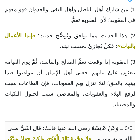
1) من شارك أهل الباطل وأهل البغي والعدوان فهو معهم
في العقوبة؛ لأن العقوبة تعمُّ.
2) هذا الحديث مما يوافق ويُوضِّح حديث:
«إنما الأعمال
بالنيات»
؛ فكلٌ يُجَازَىٰ بحسب نيته.
3) العقوبة إذا وقعت تعمُّ الصالح والفاسد، ثُمَّ يوم القيامة
يبعثون علىٰ نياتهم. فعلىٰ أهل الإيمان أن يتواصوا فيما
بينهم بالحق؛ لئلا تنزل بهم العقوبات، فإن الطاعات سبب
لرفع البلاء والعقوبات، والمعاصي سبب لحلول النكبات
والمصيبات.
3/3 ــ وَعَنْ عَائِشَةَ رضي الله عنها قَالَتْ: قَالَ النَّبيُّ صلى
الله عليه وسلم :
«لا هِجْرَةَ بَعْدَ الْفَتْحِ، وَلكِنْ جِهَادٌ وَنِيَّةٌ،