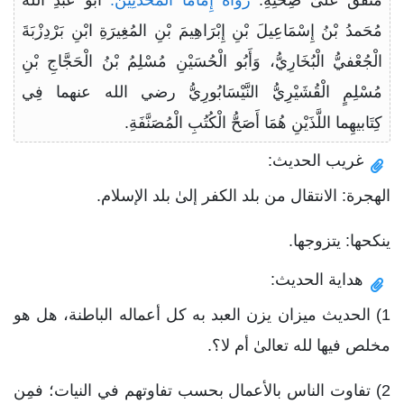
مُحَمدُ بْنُ إِسْمَاعِيلَ بْنِ إِبْرَاهِيمَ بْنِ المُغِيرَةِ ابْنِ بَرْدِزْبَةَ
الْجُعْفيُّ الْبُخَارِيُّ، وَأَبُو الْحُسَيْنِ مُسْلِمُ بْنُ الْحَجَّاجِ بْنِ
مُسْلِمٍ الْقُشَيْرِيُّ النَّيْسَابُورِيُّ رضي الله عنهما فِي
كِتَابيهِما اللَّذَيْنِ هُمَا أَصَحُّ الْكُتُبِ الْمُصَنَّفَةِ.
غريب الحديث:
الهجرة: الانتقال من بلد الكفر إلىٰ بلد الإسلام.
ينكحها: يتزوجها.
هداية الحديث:
1) الحديث ميزان يزن العبد به كل أعماله الباطنة، هل هو
مخلص فيها لله تعالىٰ أم لا؟.
2) تفاوت الناس بالأعمال بحسب تفاوتهم في النيات؛ فمِن