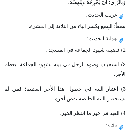
وَبالزَّايِ: أيْ يُخْرِجُهُ وَيُنْهِضُهُ.
غريب الحديث:
بضعاً: البِضع بكسر الباء من الثلاثة إلىٰ العشرة.
هداية الحديث:
1) فضيلة شهود الجماعة في المسجد .
2) استحباب وضوء الرجل في بيته لشهود الجماعة ليعظم
الأجر.
3) اعتبار النية في حصول هذا الأجر العظيم؛ فمن لم
يستحضر النية الخالصة نقص أجره.
4) العبد في خير ما انتظر الخير.
فائدة: