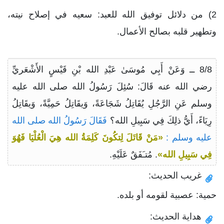
2) من دلائل توفيق الله للعبد: سعيه في إصلاح نيته،
وتطهير قلبه بصالح الأعمال.
8/8 ــ وَعَنْ أَبِي مُوسَىٰ عَبْدِ الله بْنِ قَيْسٍ الأَشْعَريِّ
رضي الله عنه قَالَ: سُئِلَ رَسُولُ الله صلى الله عليه
وسلم عَنِ الرَّجُلِ يُقَاتِلُ شَجَاعَةً، وَيقَاتِلُ حَمِيَّةً، وَيقَاتِلُ
رِيَاءً، أَيُّ ذلِكَ فِي سَبِيلِ الله؟
فَقَالَ رَسُولُ الله صلى الله
عليه وسلم :
«مَنْ قَاتَلَ لِتكُونَ كَلِمَةُ الله هِيَ الْعُلْيَا فَهُوَ
فِي سَبِيلِ الله»
. مُتـَفَقٌ عَلَيْهِ.
غريب الحديث:
حمية: عصبية لقومه أو بلده.
هداية الحديث: