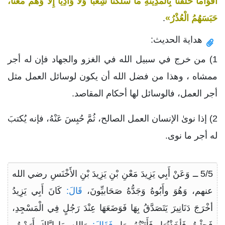
أَقْوَاماً خَلْفَنَا بِالمَدِينَةِ مَا سَلَكْنَا شِعْباً وَلاَ وَادِياً إِلَّا وَهُمْ مَعَنَا،
حَبَسَهُمُ الْعُذْرُ»
.
هداية الحديث:
1) من خرج في سبيل الله في الغزو والجهاد فإن له أجر
ممشاه ، وهذا من فضل الله أن يكون لوسائل العمل مثل
أجر العمل، فالوسائل لها أحكام المقاصد.
2) إذا نوىٰ الإنسان العمل الصالح، ثُمَّ حُبِسَ عَنْهُ، فإنه يُكتبَ
له أجر ما نوى.
5/5 ــ وَعَنْ أَبِي يَزِيدَ مَعْنِ بْنِ يَزِيدَ بْنِ الأَخْنَسِ رضي الله
عنهم، وَهُوَ وأَبُوهُ وَجَدُّهُ صَحَابيِّونَ،
قَالَ:
كَانَ أَبِي يَزِيدُ
أخْرَجَ دَنَانِيرَ يَتَصَدَّقُ بِهَا فَوَضَعَهَا عِنْدَ رَجُلٍ فِي الْمَسْجِدِ،
فَجِئْتُ فَأخَذْتُهَا، فَأَتَيْتُهُ بِهَا،
فَقَالَ:
وَاللهِ مَا إِيَّاكَ أَرَدْتُ،