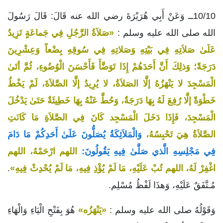
10/10ــ وَعَنْ أَبِي هُرَيْرَةَ رضي الله عنه قَالَ: قَالَ رَسُولَ
الله صلى الله عليه وسلم :
«صَلاَةُ الرَّجُلِ فِي جَماعَةٍ تَزِيدُ
عَلَىٰ صَلاَتِهِ فِي بَيْتِهِ وَصَلاتِهِ فِي سُوقِهِ بِضْعاً وَعِشْرِينَ
دَرَجَةً؛ وَذلِكَ أَنَّ أَحَدَهُمْ إِذَا تَوَضَّأَ فَأَحْسَنَ الْوُضُوءِ، ثُمَّ أتَىٰ
الْمَسْجِدَ لا يَنْهَزُهُ إلَّا الصَلاَةُ، لا يُرِيدُ إلَّا الصَّلاَةَ، لَمْ يَخْطُ
خَطْوَةً إلَّا رُفِعَ لَهُ بِهَا دَرَجَةٌ، وَحُطَّ عَنْهُ بِهَا خَطِيئَةٌ حَتَىٰ يَدْخُلَ
الْمَسْجِدَ، فَإِذَا دَخَلَ الْمَسْجِد كَانَ فِي الصَّلاَةِ مَا كَانَتِ
الصَّلاَةُ هِيَ تَحْبِسُهُ،
وَالْمَلاَئِكَةُ يُصَلُّونَ عَلَىٰ أَحَدِكُمْ مَا دَامَ
فِي مَجْلِسِهِ الَّذي صَلَّىٰ فِيهِ يَقُولُونَ:
اللهم ارْحَمْهُ، اللهم
اغْفِرْ لَهُ، اللهم تُبْ عَلَيْهِ، مَا لَمْ يُؤْذِ فِيهِ، مَا لَمْ يُحْدِثْ فِيهِ»
.
مُـتَّفَقٌ عَلَيْهِ، وَهذَا لَفْظُ مُسْلِم.
وَقَوْلُهُ صلى الله عليه وسلم :
«يَنْهَزُه»
هُوَ بِفَتْحِ الْيَاءِ وَالْهَاءِ