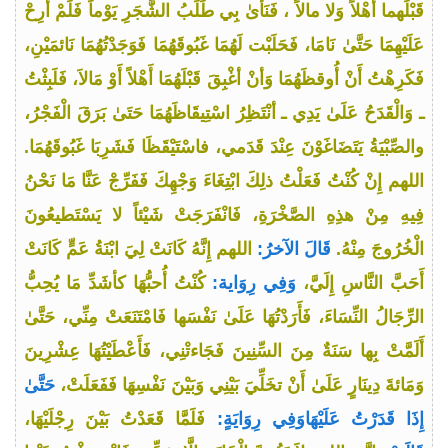
قَبْلَهما أَهْلاً وَلا مالاً ، فَنَأَىٰ بِي طَلَبُ الشَّجَرِ يَوْماً فَلَمْ أُرِحْ
عَلَيْهِمَا حَتَّىٰ نَامَا، فَحَلَبْت لَهُمَا غَبُوقَهُمَا فَوَجَدْتُهُمَا نَائمَيْنِ،
فَكَرِهْتُ أَنْ أُوقظَهُمَا وَأنْ أغْبِقَ قَبْلَهُمَا أَهْلاً أَوْ مَالاَ، فَلَبِثْتُ
ـ وَالْقَدَحُ عَلَىٰ يَدِي ـ أنْتَظِرُ اسْتِيقَاظَهُمَا حَتَىٰ بَرَقَ الْفَجْرُ،
والصِّبْيَةُ يَتَضَاغَوْنَ عِنْدَ قَدَمي، فاسْتَيْقَظَا فَشَرِبَا غَبُوقَهُمَا.
اللهم إِنْ كُنْتُ فَعَلْتُ ذلِكَ ابْتِغَاءَ وَجْهِكَ فَفَرِّجْ عَنَّا مَا نَحْنُ
فِيهِ مِنْ هذِهِ الصَّخْرَةِ، فَانْفَرَجَتْ شَيْئاً لا يَسْتَطيعُونَ
الْخُرُوجَ مِنْهُ.
قَالَ الآخرُ:
اللهم إِنَّهُ كَانَتْ لِيَ ابْنَةُ عَمٍّ كَانَتْ
أَحَبَّ النَّاسِ إِلَيَّ،
وَفِي رِوَاية:
كُنْتُ أُحبُّهَا كأشَدِّ مَا يُحِبُّ
الرِّجَالُ النِّسَاءَ، فَأَرَدْتُهَا عَلَىٰ نَفْسَها فَامْتَنَعَتْ مِنِّي، حَتَّىٰ
أَلَمَّتْ بِها سَنَةٌ مِنَ السِّنِينَ فَجَاءتْنِي، فَأَعْطَيْتُهَا عِشْرِينَ
وَمَائةَ دِينَارٍ عَلَىٰ أَنْ تخَلِّيَ بَيْنِي وَبَيْنَ نَفْسِهَا فَفَعَلَتْ،
حَتَّىٰ
إِذَا قَدَرْتُ عَلَيْهَاوَفِي رِوَايَةٍ:
فَلَمَّا قَعَدْتُ بَيْنَ رِجْلَيْهَا،