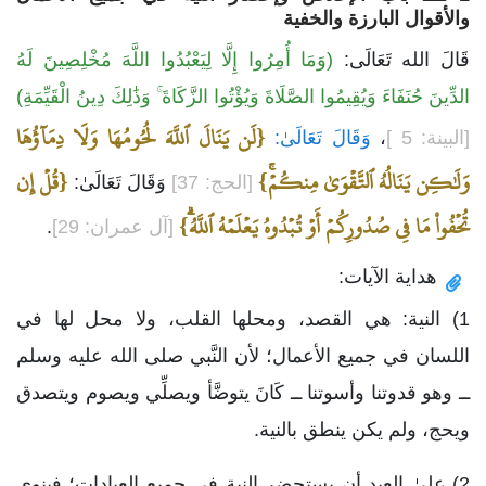
والأقوال البارزة والخفية
قَالَ الله تَعَالَى:
(وَمَا أُمِرُوا إِلَّا لِيَعْبُدُوا اللَّهَ مُخْلِصِينَ لَهُ
الدِّينَ حُنَفَاءَ وَيُقِيمُوا الصَّلَاةَ وَيُؤْتُوا الزَّكَاةَ ۚ وَذَٰلِكَ دِينُ الْقَيِّمَةِ)
{لَن يَنَالَ ٱللَّهَ لُحُومُهَا وَلَا دِمَآؤُهَا
[البينة: 5 ]
،
وَقَالَ تَعَالَىٰ:
وَلَٰكِن يَنَالُهُ ٱلتَّقۡوَىٰ مِنكُمۡۚ}
{قُلۡ إِن
[الحج: 37]
وَقَالَ تَعَالَىٰ:
تُخۡفُواْ مَا فِي صُدُورِكُمۡ أَوۡ تُبۡدُوهُ يَعۡلَمۡهُ ٱللَّهُۗ}
[آل عمران: 29]
.
هداية الآيات:
1) النية: هي القصد، ومحلها القلب، ولا محل لها في
اللسان في جميع الأعمال؛ لأن النَّبي صلى الله عليه وسلم
ــ وهو قدوتنا وأسوتنا ــ كَانَ يتوضَّأ ويصلِّي ويصوم ويتصدق
ويحج، ولم يكن ينطق بالنية.
2) علىٰ العبد أن يستحضر النية في جميع العبادات؛ فينوي