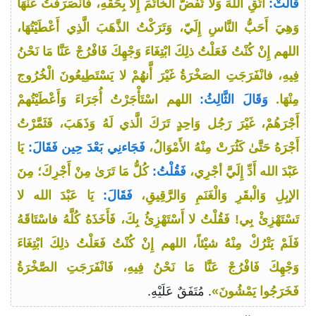
قَالَتْ:
اتَّقِ اللهَ وَلاَ تَفُضَّ الْخَاتَمَ إِلَّا بِحَقِّهِ، فَانْصَرَفْتُ عَنْهَا
وَهِيَ أَحَبُّ النَّاسِ إِلَيّ، وَتَرَكْتُ الذَّهَبَ الَّذِي أَعْطَيْتُهَا،
اللهم إِنْ كُنْتُ فَعَلْتُ ذلِكَ ابْتِغَاءَ وَجْهِكَ فَافْرُجْ عَنَّا مَا نَحْنُ
فِيهِ، فانْفَرَجَتِ الصَخْرَةُ غَيْرَ أَّنهُمْ لا يَسْتَطِيعُونَ الْخُرُوج
مِنْهَا.
وَقَالَ الثَّالِثُ:
اللهم اسْتَأْجَرْتُ أُجَرَاءَ وَأَعْطَيْتُهمْ
أَجْرَهُمْ، غَيْرَ رَجُل وَاحِدٍ تَرَكَ الَّذي لَهُ وَذَهَبَ، فَثَمَّرْتُ
أَجْرَهُ حَتَّىٰ كَثُرَتْ مِنْهُ الأَمْوَالُ،
فَجَاءنِي بَعْدَ حِين فَقَالَ:
يَا
عَبْدَ الله أَدِّ إِلَيَّ أجْرِي،
فَقُلْتُ:
كُلُّ مَا تَرَىٰ مِنْ أَجْرِكَ؛ مِنَ
الإبِلِ وَالْبقَرِ وَالْغَنَمِ وَالرَّقِيقِ،
فَقَالَ:
يَا عَبْدَ الله لا
تَسْتَهْزِئْ بِي! فَقُلْتُ لا أَسْتَهْزِئُ بِكَ، فَأَخَذَهُ كُلَّهُ فاسْتَاقَهُ
فَلَمْ يَتْرُكْ مِنْهُ شيْئاً، اللهم إِنْ كُنْتُ فَعَلْتُ ذلِكَ ابْتِغَاءَ
وَجْهِكَ فَافْرُجْ عَنَّا مَا نَحْنُ فِيهِ، فَانْفَرَجَتِ الصَّخْرَةُ
فَخَرَجُوا يَمْشُونَ»
. مُتَفَقٌ عَلَيْهِ.