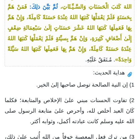
اللهَ كَتَبَ الْحَسَنَاتِ وَالسَّـيِّـئَاتِ،
ثُمَّ بَيَّنَ ذلِكَ:
فَمَنْ هَمَّ
بِحَسَنَةٍ فَلَمْ يَعْمَلْهَا كَتبَهَا اللهُ عِنْدَهُ حَسَنَةً كَامِلَةً، وَإِنْ هَمَّ
بِهَا فَعَمِلَهَا كَتبَهَا اللهُ عَشْرَ حَسَنَاتٍ إلَىٰ سَبْعِمَائَةِ ضِعْفٍ
إِلَىٰ أَضْعَافٍ كَثِيرَةِ، وَإنْ هَمَّ بِسيِّئةٍ فَلَمْ يَعْمَلْهَا كَتبَهَا اللهُ
عِنْدَهُ حَسَنَةً كَامِلَةً، وَإِنْ هَمَّ بِهَا فَعَمِلَها كَتبَهَا اللهُ سَيِّئَةً
وَاحِدَةً»
. مُـتَفَقٌ عَلَيْهِ.
هداية الحديث:
1) إن النية الصالحة توصل صاحبها إلىٰ الخير.
2) تفاوت الحسنات مبني علىٰ الإخلاص والمتابعة؛ فكلما
كَانَ العبد أخلص لله، وأحرص علىٰ متابعة الرسول صلى
الله عليه وسلم كانت عبادته أكمل، وثوابه أكثر.
3) من ترك فعل المعصية خوفاً من الله أُثيب علىٰ ذلك،