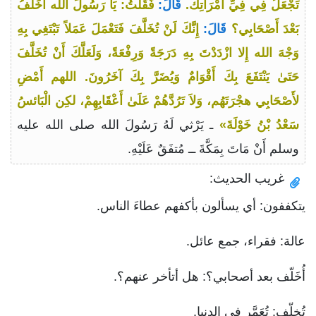
تَجْعَلُ فِي فِيِّ امْرَأَتِك.
قَالَ:
فَقُلْتُ: يَا رَسُولَ الله أُخَلَّفُ
بَعْدَ أَصْحَابِي؟
قَالَ:
إِنَّكَ لَنْ تُخَلَّفَ فَتَعْمَلَ عَمَلاً تَبْتَغِي بِهِ
وَجْهَ الله إِلا ازْدَدْتَ بِهِ دَرَجَةً وَرِفْعَةً، وَلَعَلَّكَ أَنْ تُخَلَّفَ
حَتَىٰ يَنْتَفَعَ بِكَ أَقْوَامٌ وَيُضَرَّ بِكَ آخَرُونَ. اللهم أَمْضِ
لأَصْحَابِي هجْرَتَهُم، وَلاَ تَرُدَّهُمْ عَلَىٰ أَعْقَابِهِمْ، لكِن الْبَائسُ
سَعْدُ بْنُ خَوْلَةَ»
ـ يَرْثي لَهُ رَسُولَ الله صلى الله عليه
وسلم أَنْ مَاتَ بِمَكَّةَ ــ مُتفَقٌ عَلَيْهِ.
غريب الحديث:
يتكففون: أي يسألون بأكفهم عطاءَ الناس.
عالة: فقراء، جمع عائل.
أُخَلّف بعد أصحابي؟: هل أتأخر عنهم؟.
تُخلّف: تُعَمَّر في الدنيا.