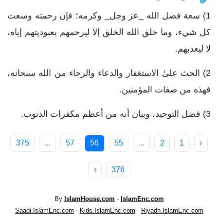
1) سعة فضل الله _عز وجل_ وكرمه؛ فإن رحمته وسعت
كل شيء، وما خلق الله الخلق إلا ليرحمهم بعبوديتهم إياه،
لا ليعذبهم.
2) الحث علىٰ الاستغفار والدعاء والرجاء من الله سبحانه،
فهذه من صفات المؤمنين.
3) فضل التوحيد، وبيان أنه من أعظم مكفرات الذنوب.
375
...
57
56
55
...
2
1
‹
›
376
By
IslamHouse.com
-
IslamEnc.com
Saadi.IslamEnc.com
-
Kids.IslamEnc.com
-
Riyadh.IslamEnc.com