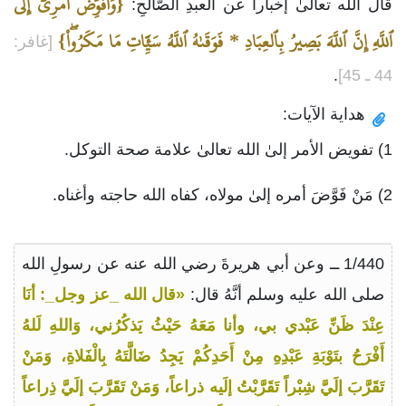
{وَأُفَوِّضُ أَمرِيٓ إِلَى
قال الله تعالىٰ إخباراً عن العبدِ الصّالحِ:
ٱللَّهِ إِنَّ ٱللَّهَ بَصِيرُ بِٱلعِبَادِ * فَوَقَىٰهُ ٱللَّهُ سَيِّ‍َٔاتِ مَا مَكَرُواْۖ}
[غافر:
44 ـ 45]
.
هداية الآيات:
1) تفويض الأمر إلىٰ الله تعالىٰ علامة صحة التوكل.
2) مَنْ فَوَّضَ أمره إلىٰ مولاه، كفاه الله حاجته وأغناه.
1/440 ــ وعن أبي هريرةَ رضي الله عنه عن رسولِ الله
صلى الله عليه وسلم أنَّهُ قال:
«قال الله _عز وجل_: أنَا
عِنْدَ ظَنِّ عَبْدي بي، وأنا مَعَهُ حَيْثُ يَذكُرُني، وَاللهِ لَلهُ
أَفْرَحُ بتَوْبَةِ عَبْدِهِ مِنْ أَحَدِكُمْ يَجِدُ ضَالَّتَهُ بِالْفَلاةِ، وَمَنْ
تَقَرَّبَ إلَيَّ شِبْراً تَقَرَّبْتُ إلَيه ذراعاً، وَمَنْ تَقَرَّبَ إلَيَّ ذِراعاً