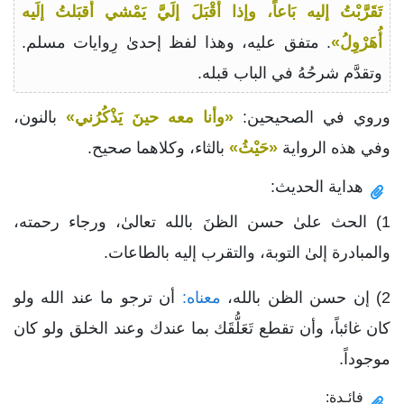
تَقَرَّبْتُ إليه بَاعاً، وإذا أَقْبَلَ إلَيَّ يَمْشي أَقبَلتُ إلَيه
أُهَرْوِلُ»
. متفق عليه، وهذا لفظ إحدىٰ رِوايات مسلم.
وتقدَّم شرحُهُ في الباب قبله.
وروي في الصحيحين:
«وأنا معه حينَ يَذْكُرُني»
بالنون،
وفي هذه الرواية
«حَيْثُ»
بالثاء، وكلاهما صحيح.
هداية الحديث:
1) الحث علىٰ حسن الظنَ بالله تعالىٰ، ورجاء رحمته،
والمبادرة إلىٰ التوبة، والتقرب إليه بالطاعات.
2) إن حسن الظن بالله،
معناه:
أن ترجو ما عند الله ولو
كان غائباً، وأن تقطع تَعَلُّقَك بما عندك وعند الخلق ولو كان
موجوداً.
فائـدة: