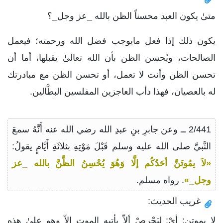
متىٰ يكون العبد محسناً الظن بالله _عز وجل_؟
يكون ذلك إذا فعل مايوجب فضل الله ورحمته؛ فيعمل
الصالحات، ويُحسن الظن بأن الله تعالىٰ يقبلها، أما أن
تحسن الظن وأنت لا تعمل، أو تحسن الظن مع مبادرتك
له بالعصيان، فهذا دأب العاجزين المفلسين البطَّالين.
2/441 ــ وعن جابرِ بنِ عبدِ الله رضي الله عنه أَنَّهُ سمعَ
النَّبيَّ صلى الله عليه وسلم قَبْلَ مَوْتِهِ بثلاثَةِ أَيَّامٍ يقولُ:
«لاَ يمُوتَنَّ أحَدُكُم إلَّا وَهُوَ يُحْسِنُ الظَّنَّ بالله _عز
وجل_»
. رواه مسلم.
غريب الحديث:
لا يموتن: أيْ: لِيَحْرِصْ ألاّ يأتيه الموت إلاّ وهو علىٰ هذه