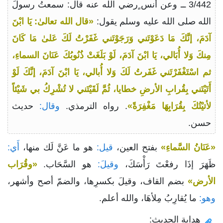
3/442 ــ وعن أنس ٍرضي الله عنه قال: سمعتُ رسولَ
الله صلى الله عليه وسلم يقول:
«قال الله تعالىٰ: يَا ابْنَ
آدَمَ، إنَّكَ مَا دَعَوْتَني وَرَجَوْتَني غَفَرْتُ لَكَ عَلىٰ مَا كَانَ
مِنكَ وَلا أُبَالي، يَا ابْنَ آدَمَ، لَوْ بَلَغَتْ ذُنُوبُكَ عَنَانَ السماءِ،
ثم اسْتَغْفَرْتَني غَفَرتُ لَكَ وَلا أُبالي، يَا ابْنَ آدَمَ، إنَّكَ لَوْ
أَتَيْتَني بِقُرابِ الأرضِ خطايا، ثُمَّ لَقَيْتَني لا تُشْرِكُ بي شَيْئاً
لأتيْتُكَ بِقُرَابِهَا مَغْفِرَةً»
. رواه الترمذي.
وقال:
حديث
حسن.
«عَنَانُ السَّماءِ»
بفتح العين،
قيل:
هو ما عَنَّ لَك منها،
أَي:
ظَهَرَ إذَا رفعْتَ رَأْسَكَ،
وقيلَ:
هو السَّحَاب.
«وقُرَاب
الأرض»
بضم القاف، وقيلَ بكسرِها، والضمّ أصح وأشهر،
وهو:
ما يُقارِبُ مِلأهَا، والله أعلم.
هداية الحديث: