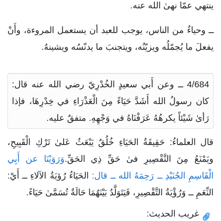
ينتهي عمّا نهىٰ الله عنه.
ــ وحياءٌ من الناس، يوجب للعبد أن يستعمل المروءة، وأَنْ
يفعلَ ما يُجمّلُه ويزيّنُه، ويتجنبَ ما يدنّسُه ويشينهُ.
4/684 ــ وعن أَبي سعيدٍ الخُدْرِيّ رضي الله عنه قال:
كان رسولُ الله أَشَدَّ حَيَاءً مِنَ الْعَذْرَاءِ في خِدْرِهَا، فإذا
رَأىٰ شَيْئاً يكرهُهُ عَرَفْنَاهُ في وَجْهِهِ. متفقٌ عليه.
قال العلماءُ: حَقِيقَةُ الحَيَاءِ خُلُقٌ يَبْعَثُ عَلىٰ تَرْكِ الْقَبِيحِ،
ويَمْنَعُ مِنَ التَّقْصِيرِ فىٰ حَقِّ ذِي الحَقِّ.
وَرَوَيْنَا عن أَبِي
الْقَاسِمِ الجُنَيْدِ ــ رَحِمَهُ الله ــ قال:
الحَيَاءُ رُؤيَةُ الآلاءِ ــ أَيْ:
النِّعَمِ ــ وَرُؤْيَةُ التَّقْصِيرِ، فَيَتَوَلَّدُ بَيْنَهُمَا حَالَةٌ تُسَمَّىٰ حَيَاءً.
غريب الحديث: