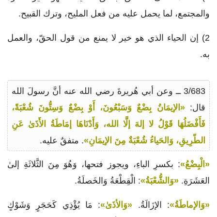
والمجتمع، لما يحمل عليه من فعل المليح، وترك القبيح.
2) إن الحياء الذي هو خير لا يمنع من قول الحقّ، والعمل
به.
3/683 ــ وعن أبي هُريرةَ رضي الله عنه أنَّ رسولَ الله
قال:
«الإيمَانُ بِضْعٌ وَسَبْعُونَ، أَوْ بِضْعٌ وَسِتُّونَ شُعْبَةً،
فَأَفْضَلُهَا قَوْلُ لا إلهَ إلَّا الله، وَأَدْنَاهَا إمَاطَةُ الأَذَىٰ عَنِ
الطّرِيقِ، وَالحَياءُ شُعْبَةٌ مِنَ الإيمَانِ»
. متفقٌ عليه.
«الْبِضْعُ»
: بكسرِ الباءِ، ويجوز فتحها، وَهُوَ مِنَ الثَّلاثَةِ إلىٰ
العَشَرَةِ.
«وَالشُّعْبَةُ»
: الْقِطْعَةُ وَالخَصلَةُ.
«وَالإماطَةُ»
: الإزَالَةُ.
«وَالأذَىٰ»
: مَا يُؤْذِي كَحَجَرٍ وَشَوْكٍ