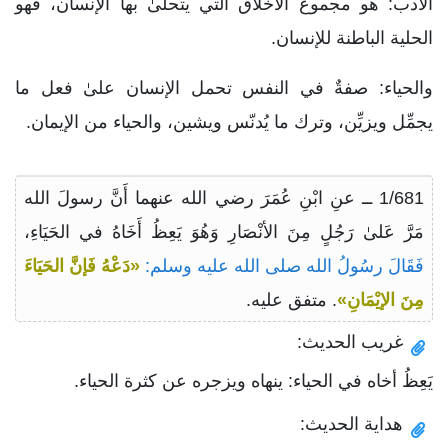
الأدب: هو مجموع الأخلاق التي يتحلىٰ بها الإنسان، فهو
الحلية الباطنة للإنسان.
والحياء: صفةٌ في النفس تحمل الإنسان علىٰ فعل ما
يجمِّل ويزيِّن، وترك ما يُدنّس ويشين، والحياء من الإيمان.
1/681 ــ عنِ ابْنِ عُمَرَ رضي الله عنهما أَنَّ رسولَ الله
مَرَّ عَلىٰ رَجُلٍ مِنَ الأنْصَارِ وَهُوَ يَعِظُ أَخَاهُ في الحَيَاءِ،
فَقَالَ رسُولُ الله صلى الله عليه وسلم:
«دَعْهُ فَإنَّ الحَيَاءَ
مِنَ الإيْمَانِ»
. متفق عليه.
غريب الحديث:
يَعِظُ أخاه في الحياء: ينهاه ويزجره عن كثرة الحياء.
هداية الحديث: