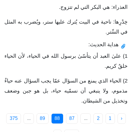
العذراء: هي البكر التي لم تتزوج.
خِدْرِها: ناحية في البيت يُترك عليها ستر، ويُضرب به المثل
في السِّتر.
هداية الحديث:
1) علىٰ العبد أن يتأسّىٰ برسول الله في الحياء، لأن الحياء
خلقٌ كريم.
2) الحياء الذي يمنع من السؤال عمّا يجب السؤال عنه حياءٌ
مذموم، ولا ينبغي أن نسمّيه حياء، بل هو جبن وضعف
وتخذيل من الشيطان.
375
...
89
88
87
...
2
1
‹