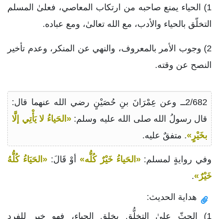
1) الحياء يمنع صاحبه من ارتكاب المعاصي، فعلىٰ المسلم
التخلّق بالحياء والأدب، مع الله تعالىٰ، ومع عباده.
2) وجوب الأمر بالمعروف، والنهي عن المنكر، وعدم تأخير
النصح عن وقته.
2/682ــ وعن عِمْرَانَ بنِ حُصَيْنٍ رضي الله عنهما قال:
قال رسولُ الله صلى الله عليه وسلم:
«الحَياءُ لا يَأْتِي إلَّا
بخَيْرٍ»
. متفقٌ عليه.
وفي روايةٍ لمسلم:
«الحَياءُ خَيْرٌ كُلُّه»
أوْ قَالَ:
«الحَيَاءُ كُلُّهُ
خَيْرٌ»
.
هداية الحديث:
1) الحثّ علىٰ التخلُّق بخلق الحياء، فهو خير للفرد