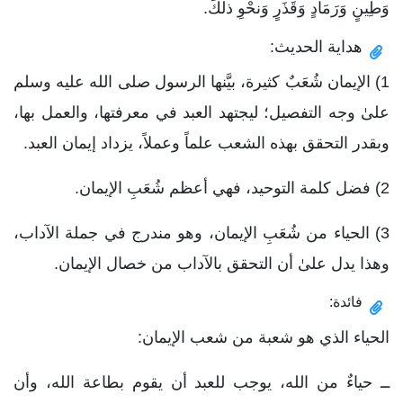
وَطِينٍ وَرَمَادٍ وَقَذَرٍ وَنحْوِ ذلكَ.
هداية الحديث:
1) الإيمان شُعَبٌ كثيرة، بيَّنها الرسول صلى الله عليه وسلم
علىٰ وجه التفصيل؛ ليجتهد العبد في معرفتها، والعمل بها،
وبقدر التحقق بهذه الشعب علماً وعملاً، يزداد إيمان العبد.
2) فضل كلمة التوحيد، فهي أعظم شُعَبِ الإيمان.
3) الحياء من شُعَبِ الإيمان، وهو مندرج في جملة الآداب،
وهذا يدل علىٰ أن التحقق بالآداب من خصال الإيمان.
فائدة:
الحياء الذي هو شعبة من شعب الإيمان:
ــ حياءٌ من الله، يوجب للعبد أن يقوم بطاعة الله، وأن