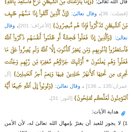
{وَإِمَّا يَنزَغَنَّكَ مِنَ ٱلشَّيطَٰنِ نَزغ فَٱستَعِذ بِٱللَّهِ}
قَالَ الله تَعَالىٰ:
{إِنَّ ٱلَّذِينَ ٱتَّقَواْ إِذَا مَسَّهُم طَٰئِف
[فصلت: 36]
،
وقال تعالىٰ:
مِّنَ ٱلشَّيطَٰنِ تَذَكَّرُواْ فَإِذَا هُم مُّبصِرُونَ}
[الأعراف: 201]
،
وقال
{وَٱلَّذِينَ إِذَا فَعَلُواْ فَٰحِشَةً أَو ظَلَمُواْ أَنفُسَهُم ذَكَرُواْ ٱللَّهَ
تعالىٰ:
فَٱستَغفَرُواْ لِذُنُوبِهِم وَمَن يَغفِرُ ٱلذُّنُوبَ إِلَّا ٱللَّهُ وَلَم يُصِرُّواْ عَلَىٰ مَا
فَعَلُواْ وَهُم يَعلَمُونَ * أُوْلَٰئِكَ جَزَاؤُهُم مَّغفِرَة مِّن رَّبِّهِم وَجَنَّٰت
تَجرِي مِن تَحتِهَا ٱلأَنهَٰرُ خَٰلِدِينَ فِيهَا وَنِعمَ أَجرُ ٱلعَٰمِلِينَ}
[آل
{وَتُوبُواْ إِلَى ٱللَّهِ جَمِيعًا أَيُّهَ
عمران:135 ــ 136]
،
وقال تعالىٰ:
ٱلمُؤمِنُونَ لَعَلَّكُم تُفلِحُونَ}
[النور: 31]
.
هداية الآيات:
1) لا يجوز للعبد أن يغترّ بإمهال الله تعالىٰ له، لأن الأمن