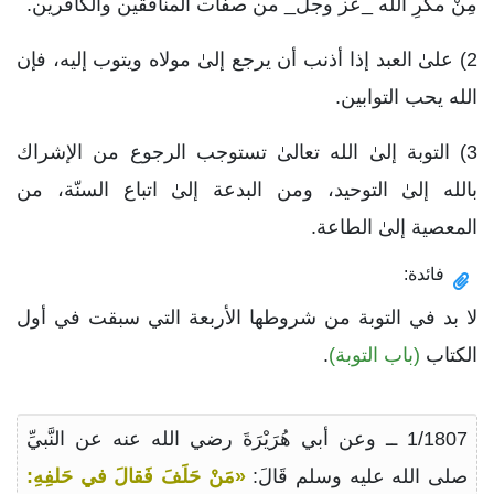
مِنْ مكرِ الله _عز وجل_ من صفات المنافقين والكافرين.
2) علىٰ العبد إذا أذنب أن يرجع إلىٰ مولاه ويتوب إليه، فإن
الله يحب التوابين.
3) التوبة إلىٰ الله تعالىٰ تستوجب الرجوع من الإشراك
بالله إلىٰ التوحيد، ومن البدعة إلىٰ اتباع السنّة، من
المعصية إلىٰ الطاعة.
فائدة:
لا بد في التوبة من شروطها الأربعة التي سبقت في أول
الكتاب
(باب التوبة)
.
1/1807 ــ وعن أبي هُرَيْرَةَ رضي الله عنه عن النَّبيِّ
صلى الله عليه وسلم قَالَ:
«مَنْ حَلَفَ فَقالَ في حَلفِهِ: