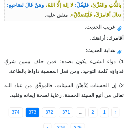
باللَّاتِ والعُزَّىٰ،
فليَقُلْ:
لا إلهَ إلَّا اللهُ،
ومَنْ قَالَ لصَاحبِهِ:
تعالَ أقامرْكَ، فَلْيَتَصَدَّقْ»
. متفق عليه.
غريب الحديث:
أقامرك: أراهنك.
هداية الحديث:
1) دواء الشيء يكون بضده؛ فمن حلف بيمين شركٍ
فدواؤه كلمة التوحيد، ومن فعل المعصية داواها بالطاعة.
2) إن الحسنات يُذْهبْنَ السيئات، فالموفَّق من عباد الله
تعالىٰ من أتبع السيئة الحسنة. رعايةً لصحة إيمانه وقلبه.
374
373
372
371
...
2
1
‹
›
376
375